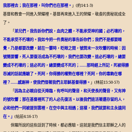
我那裡去；我在那裡，叫你們也在那裡。
」
(
約
14:1-3)
基督和教會一同進入榮耀裡。基督再來進入王的榮耀，敬虔的奧秘就成全
了。
「
弟兄們，我告訴你們說，血肉之體，不能承受神的國；必朽壞的，
不能承受不朽壞的。我如今把一件奧秘的事告訴你們；我們不是都要睡
覺，乃是都要改變，就在一霎時，眨眼之間，號筒末一次吹響的時候：因
號簡要響，死人要復活成為不朽壞的，我們也要改變。這必朽壞的，總要
變成不朽壞的；這必死的，總要變成不死的；
……
那時經上所記，死被得勝
吞滅的話就應驗了。死阿，你得勝的權勢在哪裡？死阿，你的毒鉤在哪
裡？
……
感謝神，使我們借著我們主耶穌基督得勝。
」
(
林前
15:50-57)
「
因為主必親自從天降臨，有呼叫的聲音，和天使長的聲音，又有神
的號吹響；那在基督裡死了的人必先復活。以後我們這活著還存留的人，
必和他們一同被提到雲裡，在空中與主相遇；這樣，我們就要和主永遠同
在。」
(
帖前
4:16-17)
保羅所說的這些話到了時候，都必應驗。這就是我們信主耶穌之人的