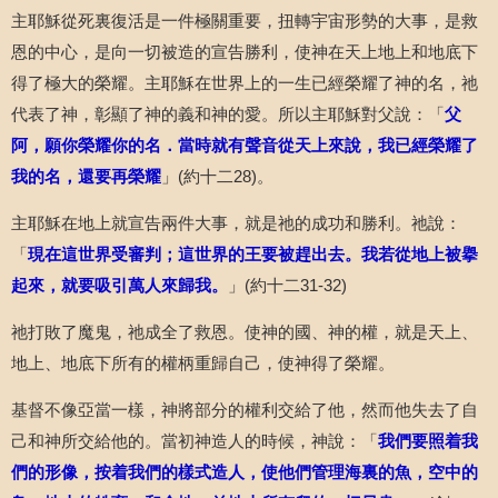
主耶穌從死裏復活是一件極關重要，扭轉宇宙形勢的大事，是救
恩的中心，是向一切被造的宣告勝利，使神在天上地上和地底下
得了極大的榮耀。主耶穌在世界上的一生已經榮耀了神的名，祂
代表了神，彰顯了神的義和神的愛。所以主耶穌對父說：「
父
阿，願你榮耀你的名．當時就有聲音從天上來說，我已經榮耀了
我的名，還要再榮耀
」
(
約十二
28)
。
主耶穌在地上就宣告兩件大事，就是祂的成功和勝利。祂說：
「
現在這世界受審判；這世界的王要被趕出去。我若從地上被擧
起來，就要吸引萬人來歸我。
」
(
約十二
31-32)
祂打敗了魔鬼，祂成全了救恩。使神的國、神的權，就是天上、
地上、地底下所有的權柄重歸自己，使神得了榮耀。
基督不像亞當一樣，神將部分的權利交給了他，然而他失去了自
己和神所交給他的。當初神造人的時候，神說：「
我們要照着我
們的形像，按着我們的樣式造人，使他們管理海裏的魚，空中的