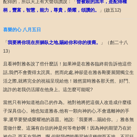
配得的，所以天上有大聲頌讚說：「
曾被殺的羔羊，是配得權
柄，豐富，智慧，能力，尊貴，榮耀，頌讚的。
」
(
啟五
12)
喜樂的心
八月五日
「
我要將你現在所躺臥之地
,
賜給你和你的後裔。
」（創二十八
13
）
且看神對雅各說了些什麼話！如果神是在雅各臨終前告訴他這些
話
,
我們不會覺得太詫異。然而此處
,
神卻是在雅各剛要展開獨立生
活之際
,
就將完全的祝福呈現給他！雖然當時雅各那天然、好鬥、
詭詐的老我仍活躍在他身上。這怎麼可能呢
?
當然只有神知道祂自己的作為。祂對祂將把這個人改造成什麼樣
子深具信心。祂也知道雅各
,
他有一顆向神的心
,
不會逃離神的手
掌
,
遲早要變成榮耀祂的器皿。祂說
:
「我要將…賜給你。」雅各無
需做什麼。這滿有自信的神是何等奇妙啊！因為神的期望乃在於
祂自己
,
而不在我們。啊
,
但願我們能學習神這種鍥而不捨、不可征