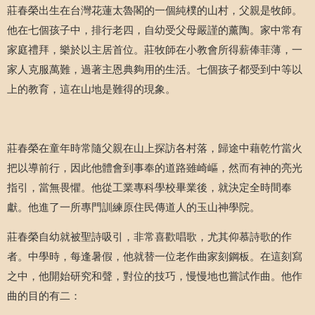
莊春榮出生在台灣花蓮太魯閣的一個純樸的山村，父親是牧師。
他在七個孩子中，排行老四，自幼受父母嚴謹的薰陶。家中常有
家庭禮拜，樂於以主居首位。莊牧師在小教會所得薪俸菲薄，一
家人克服萬難，過著主恩典夠用的生活。七個孩子都受到中等以
上的教育，這在山地是難得的現象。
莊春榮在童年時常隨父親在山上探訪各村落，歸途中藉乾竹當火
把以導前行，因此他體會到事奉的道路雖崎嶇，然而有神的亮光
指引，當無畏懼。他從工業專科學校畢業後，就決定全時間奉
獻。他進了一所專門訓練原住民傳道人的玉山神學院。
莊春榮自幼就被聖詩吸引，非常喜歡唱歌，尤其仰慕詩歌的作
者。中學時，每逢暑假，他就替一位老作曲家刻鋼板。在這刻寫
之中，他開始研究和聲，對位的技巧，慢慢地也嘗試作曲。他作
曲的目的有二：