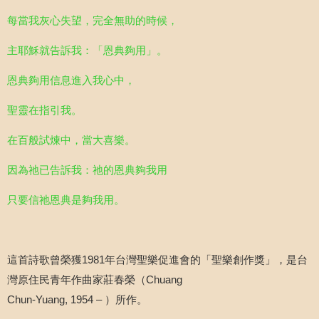
每當我灰心失望，完全無助的時候，
主耶穌就告訴我：「恩典夠用」。
恩典夠用信息進入我心中，
聖靈在指引我。
在百般試煉中，當大喜樂。
因為祂已告訴我：祂的恩典夠我用
只要信祂恩典是夠我用。
這首詩歌曾榮獲
1981
年台灣聖樂促進會的「聖樂創作獎」，是台
灣原住民青年作曲家莊春榮（
Chuang
Chun-Yuang, 1954 –
）所作。