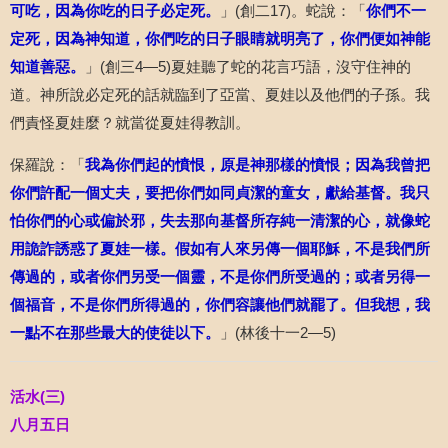
可吃，因為你吃的日子必定死。
」
(
創二
17)
。蛇說：「
你們不一
定死，因為神知道，你們吃的日子眼睛就明亮了，你們便如神能
知道善惡。
」
(
創三
4
—
5)
夏娃聽了蛇的花言巧語，沒守住神的
道。神所說必定死的話就臨到了亞當、夏娃以及他們的子孫。我
們責怪夏娃麼？就當從夏娃得教訓。
保羅說：「
我為你們起的憤恨，原是神那樣的憤恨；因為我曾把
你們許配一個丈夫，要把你們如同貞潔的童女，獻給基督。我只
怕你們的心或偏於邪，失去那向基督所存純一清潔的心，就像蛇
用詭詐誘惑了夏娃一樣。假如有人來另傳一個耶穌，不是我們所
傳過的，或者你們另受一個靈，不是你們所受過的；或者另得一
個福音，不是你們所得過的，你們容讓他們就罷了。但我想，我
一點不在那些最大的使徒以下。
」
(
林後十一
2
—
5)
活水
(
三
)
八月五日