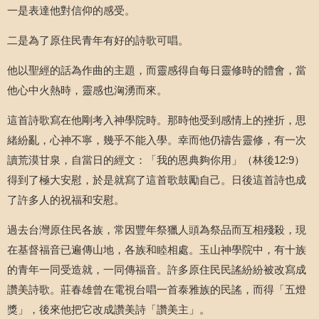
一是表達他對信仰的感受。
二是為了原住民青年有好的詩歌可唱。
他以聖經的話為作曲的主題，而靈感得自每日靈修時的體會，當
他心中火熱時，靈感也洶湧而來。
這首詩歌寫在他剛考入神學院時。那時他受到感情上的挫折，思
緒紛亂，心神不寧，幾乎不能入學。幸而他仍禱告靈修，有一次
讀荒漠甘泉，自當日的經文：「我的恩典夠你用」（林後
12:9
）
得到了極大安慰，於是就寫了這首歌鼓勵自己。日後這首詩也成
了許多人的祝福和安慰。
過去台灣原住民各族，常因豐年祭獵人頭為祭品而互相殘殺，現
在基督福音已遍傳山地，各族和睦相處。玉山神學院中，有十族
的青年一同受造就，一同傳福音。許多原住民民謠紛紛被改寫成
讚美詩歌。莊春雄曾在電視台唱一首泰雅族的民謠，而得「五燈
獎」，後來他把它改成讚美詩「讚美主」。