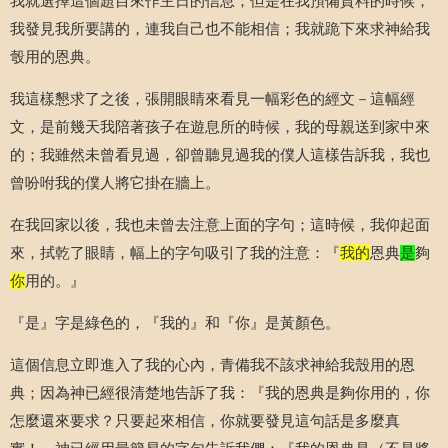
我就選擇這個題目來作主日的信息；但是在我預備資料的時候，
我發見我所要講的，連我自己也不能相信；我就跪下來求神給我
彀用的恩典。
我這樣懇求了之後，張開眼睛來看見一幅彩色的經文－這幅經
文，是前幾天我陪著孩子在遊息所的時候，我的母親送到家中來
的；我雖然未曾看見過，卻曾聽見過我的僕人這樣告訴我，我也
曾吩咐我的僕人將它掛在牆上。
在我回家以後，我也未曾去注意上面的字句；這時候，我仰起面
來，拭乾了眼睛，幅上的字句吸引了我的注意：『
我的
恩典
是
夠
你
用的。』
『是』字是綠色的，『我的』和『你』是黃顏色。
這個信息立即進入了我的心內，青備我不該求神給我殼用的恩
典；因為神已經很清楚地告訴了我：『我的恩典是夠你用的，你
怎麼還來要求？只要起來相信，你就要發見這句話是多麼真