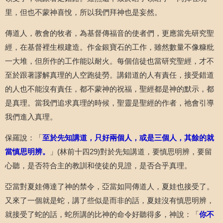
里，但也不蒙神喜悅，所以我們拜神也是妄然。
傳道人，教會的牧者，為基督傳福音的使者們，更應當先研究聖
經，在基督裡生根建造。作金銀寶石的工作，雖然數量不像糠粃
一大堆，但所作的工作能以耐火。每個信徒也當研究聖經，才不
至於跟著謬解真理的人空跑徒勞。講錯道的人有責任，接受錯道
的人也不能沒有責任，都不蒙神的祝福，聖經都是神的默示，都
是真理。當我們追求真理的時候，聖靈是聖經的作者，祂會引導
我們進入真理。
保羅說：「
至於先知講道，只好兩個人，或是三個人，其餘的就
當慎思明辨。
」
(
林前十四
29)
對於先知講道，要慎思明辨，要留
心聽，是否符合主的教訓和使徒的見證，是否合乎真理。
亞當對夏娃傳達了神的禁令，亞當如同傳道人，夏娃也接受了。
又來了一個就是蛇，講了些似是而非的話，夏娃沒有慎思明辨，
就接受了蛇的話，蛇所講的比神的命令好聽得多，神說：「
你不