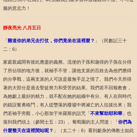
服的意志力！
靜夜亮光
八月五日
「
難道你的弟兄去打仗，你們竟坐在這裡麼？
」（民數記三十
二：
6
）
家庭親戚間有彼此應盡的義務。流便的子孫和迦得的子孫在分得
了所佔領的地方後，就袖手不管，讓他支派的百姓去為他們應得
的分爭戰，這兩支派的人可說是最無手足之情了。我們今天所得
著的大部分是過去聖徒努力和受苦的結果。我們若不回報教會，
為她獻上最好的精力，就不配在她的組織中有分。有人在與時代
的錯誤奮勇格鬥，有人從墮落的廢墟中將滅亡的人拉拔出來；我
們若袖手旁觀，小心那加于米羅斯的詛咒「
不來幫助耶和華
」也
落到我們頭上（參閱士五：
23
）。葡萄園的主人問道：「
你們為
什麼整天在這裡閒站呢？
」（太二十：
6
）看到獻身的傳教士如此