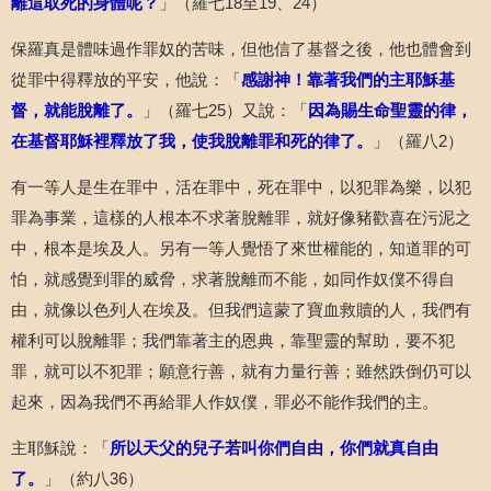
離這取死的身體呢？
」（羅七
18
至
19
、
24
）
保羅真是體味過作罪奴的苦味，但他信了基督之後，他也體會到
從罪中得釋放的平安，他說：「
感謝神！靠著我們的主耶穌基
督，就能脫離了。
」（羅七
25
）又說：「
因為賜生命聖靈的律，
在基督耶穌裡釋放了我，使我脫離罪和死的律了。
」（羅八
2
）
有一等人是生在罪中，活在罪中，死在罪中，以犯罪為樂，以犯
罪為事業，這樣的人根本不求著脫離罪，就好像豬歡喜在污泥之
中，根本是埃及人。另有一等人覺悟了來世權能的，知道罪的可
怕，就感覺到罪的威脅，求著脫離而不能，如同作奴僕不得自
由，就像以色列人在埃及。但我們這蒙了寶血救贖的人，我們有
權利可以脫離罪；我們靠著主的恩典，靠聖靈的幫助，要不犯
罪，就可以不犯罪；願意行善，就有力量行善；雖然跌倒仍可以
起來，因為我們不再給罪人作奴僕，罪必不能作我們的主。
主耶穌說：「
所以天父的兒子若叫你們自由，你們就真自由
了。
」（約八
36
）