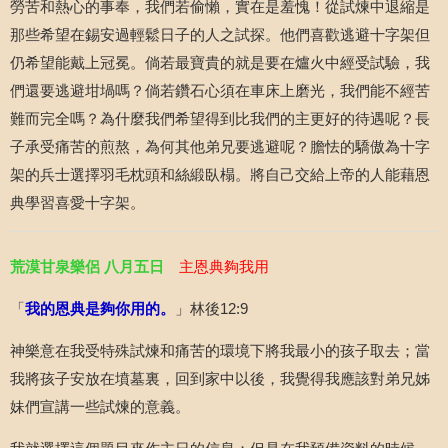
勞苦和熱心的事奉，我們若偷懶，實在是羞愧！從試煉中退縮是
那些希望在錫安過輕鬆日子的人之試探。他們喜歡逃避十字架但
仍希望能戴上冠冕。倘若最寶貴的就是要在爐火中經受試驗，我
們還要逃避坩堝嗎？倘若鑽石心須在車床上磨光，我們能不經苦
難而完全嗎？為什麼我們希望得到比我們的主更好的待遇呢？長
子承受痛苦的煎熬，為何其他弟兄要逃避呢？膽怯的驕傲為十字
架的兵士選擇羽毛枕頭和絲緞臥榻。將自己交給上帝的人能藉恩
典學習喜愛十字架。
荒漠甘泉樂侶 八月五日
主恩典夠我用
「
我的恩典是夠你用的。
」林後
12:9
神樂意在我受特殊試煉和痛苦的環境下將我最小的孩子取去；當
我將孩子安放在墳墓裏，回到家中以後，我覺得我應該對弟兄姊
妹們宣講一些試煉的意義。