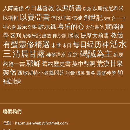
以弗所書
今日基督教
人際關係
以斯拉尼希米
以撒
以賽亞書
創世記
以斯帖
但以理書
信徒
合一
合
受難
喜乐的心
啟示錄
實踐神
啟示文學
大公書信
神心意
教義
學
拯救
提摩太前書
審判
尼希米記
建造
押沙龍
活水
有聲靈修精選
每日经历神
末世
末日
三
清晨甘露
竭誠為主
立約
神學講座
約瑟
耶穌
荒漠甘泉
舊約歷史書
英中對照
約翰一書
樂侶
領
西敏斯特小教義問答
靈修神學
詞彙
雅各
讚美
袖訓練
聯繫我們
電郵：haomurenweb@hotmail.com