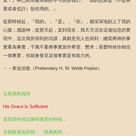
實！』神已經用最簡易的字句告訴我們：『我的恩典是（不是將
要或者也許）殼你用的。』
從那時候起，『我的』，『是』，『你』，都深深地刻上了我的
心版；感謝神，從那天起，直到現在，我天天活在這個信息的實
現中。這次我所得到的功課，真願意別人也得到：總當將神的事
實看為事實，千萬不要將事實當作希望、懇求；甚麼時候你相信
一個事實，你就會發見這個事實是有能力的。
－－韋迫伯魯（
Prebendary H. W. Webb Peploe
）
主恩典夠我用
His Grace Is Sufficient
當我受特殊試煉和痛苦的時候，
主耶穌就告訴我：「恩典夠用」。