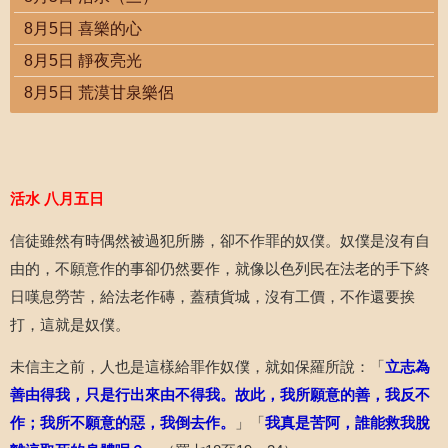
8月5日 喜樂的心
8月5日 靜夜亮光
8月5日 荒漠甘泉樂侶
活水
八月五日
信徒雖然有時偶然被過犯所勝，卻不作罪的奴僕。奴僕是沒有自
由的，不願意作的事卻仍然要作，就像以色列民在法老的手下終
日嘆息勞苦，給法老作磚，蓋積貨城，沒有工價，不作還要挨
打，這就是奴僕。
未信主之前，人也是這樣給罪作奴僕，就如保羅所說：「
立志為
善由得我，只是行出來由不得我。故此，我所願意的善，我反不
作；我所不願意的惡，我倒去作。
」「
我真是苦阿，誰能救我脫