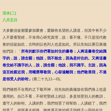
活水
(
二
)
八月五日
大多數信徒都愛參加聚會，愛聽有名望的人講道，但其中有不少
人不愛看聖經，不肯用心研究真理，說：看不懂。不只是現代教
會的信徒如此，古時的以色列人也是如此。所以先知以賽亞責備
他們說：「
所有的默示你們看如封住的書卷；人將這書卷交給識
字的，說，請念罷；他說，我不能念，因為是封住的。又將這書
卷交給不識字的人，說，請念罷；他說，我不識字。主說，因為
這百姓親近我，用嘴唇尊敬我，心卻遠離我；他們敬畏我，不過
是領受人的吩咐」
(
賽二十九
11
—
l3)
。
我們雖然不在舊約之下敬拜神，但先知的責備放在我們身上也是
適用的。自己不看，不研究聖經上的話，多是領受別人的教訓，
遵守人的吩咐。人講的對，我們領受了得幫助，人講錯了，我們
領受了，就跟著走錯路。雖然還不致於瞎子領瞎子一同掉在坑