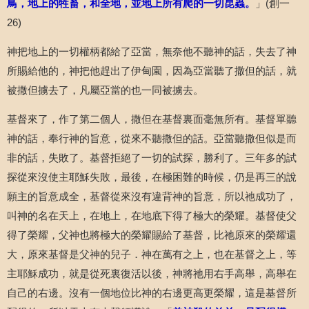
鳥，地上的牲畜，和全地，並地上所有爬的一切昆蟲。
」
(
創一
26)
神把地上的一切權柄都給了亞當，無奈他不聽神的話，失去了神
所賜給他的，神把他趕出了伊甸園，因為亞當聽了撒但的話，就
被撒但擄去了，凡屬亞當的也一同被擄去。
基督來了，作了第二個人，撒但在基督裏面毫無所有。基督單聽
神的話，奉行神的旨意，從來不聽撒但的話。亞當聽撒但似是而
非的話，失敗了。基督拒絕了一切的試探，勝利了。三年多的試
探從來沒使主耶穌失敗，最後，在極困難的時候，仍是再三的說
願主的旨意成全，基督從來沒有違背神的旨意，所以祂成功了，
叫神的名在天上，在地上，在地底下得了極大的榮耀。基督使父
得了榮耀，父神也將極大的榮耀賜給了基督，比祂原來的榮耀還
大，原來基督是父神的兒子．神在萬有之上，也在基督之上，等
主耶穌成功，就是從死裏復活以後，神將祂用右手高舉，高舉在
自己的右邊。沒有一個地位比神的右邊更高更榮耀，這是基督所