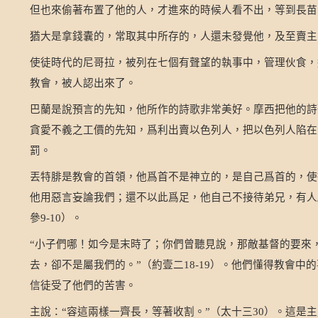
但也來偷著布置了他的人，才進來的時候人看不出，等到長苗
猶大是拿錢囊的，常取其中所存的，人還未發覺他，及至賣主
使徒時代的尼哥拉，被列在七個有聲望的執事中，管理伙食，
教會，被人認出來了。
巴蘭是說預言的先知，他所作的詩歌非常美好。摩西把他的詩
貪愛不義之工價的先知，爲利出賣以色列人，把以色列人陷在
罰。
丟特腓是教會的首領，他爲首不是神立的，是自己爲首的，使
他用惡言妄論我們；還不以此爲足，他自己不接待弟兄，有人
參
）。
9-10
小子們哪！如今是末時了；你們曾聽見說，那敵基督的要來
“
去，卻不是屬我們的。
（約壹二
）。他們懂得教會中的
”
18-19
信徒受了他們的苦害。
主說：
容這兩樣一齊長，等著收割。
（太十三
）。這是主
“
”
30