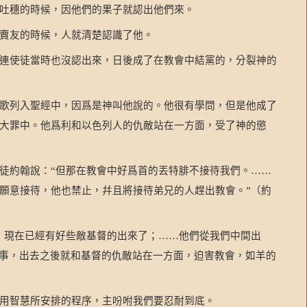
吐穗的時候，因他們的果子就認出他們來。
賣友的時候，人就清楚認識了他。
連使徒當時也沒認出來，日後成了在教會中結黨的，分裂神的
歌列入聖經中，因爲是神叫他說的。他很有學問，但是他成了
大罪中。他爲利和以色列人的仇敵站在一方面，受了神的懲
徒約翰說：
但那在教會中好爲首的丟特腓不接待我們。
“
……
願意接待，他也禁止，幷且將接待弟兄的人趕出教會。
（約
”
，現在已經有好些敵基督的出來了；
他們從我們中間出
……
事，出去之後就和基督的仇敵站在一方面，迫害教會，如羊的
用智慧所安排的程序，主吩咐我們要忍耐到底。