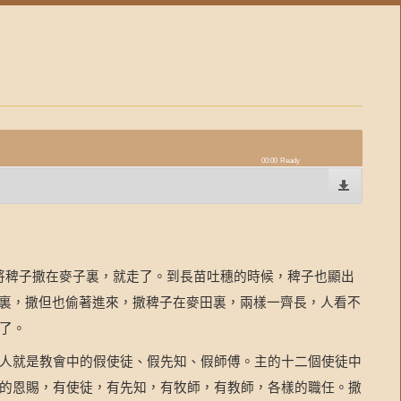
00:00
Ready
將稗子撒在麥子裏，就走了。到長苗吐穗的時候，稗子也顯出
裏，撒但也偷著進來，撒稗子在麥田裏，兩樣一齊長，人看不
了。
人就是教會中的假使徒、假先知、假師傅。主的十二個使徒中
的恩賜，有使徒，有先知，有牧師，有教師，各樣的職任。撒