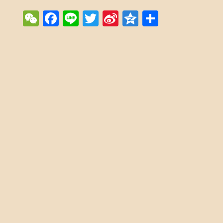
WeChat
Facebook
Line
Twitter
Sina
Qzone
Share
Weibo
Post navigation