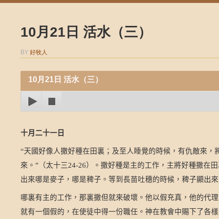
10月21日 活水（三）
BY
好牧人
10月21日 活水（三）
十月二十一日
天國好像人撒好種在田裏；及至人睡覺的時候，有仇敵來，
“
來。
（太十三
）。撒好種是主的工作，主將好種撒在田
”
24-26
出來哪是麥子，哪是稗子。等到長苗吐穗的時候，稗子顯出來
哪裏有主的工作，那裏撒但就來破壞。他以假充真，他的代理
就有一個假的，在使徒中得一份職任。神在教會中賜下了各樣