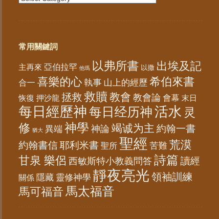
常用關鍵詞
以弗所書
出埃及記
亞伯拉罕
主再來
以撒
他瑪
喜樂的心
希伯來書
山上的經歷
執事
合一
救贖
教會
拯救
教會論
會幕
恢復
末日
押沙龍
每日經歷神
活水
每日经历神
灵
神學
修
竭诚为主
約翰一書
神論
異端
猶大
聖經
荒漠
約翰書信
耶利米書
苦難
聖所
詩篇
甘泉 樂侶
讀經
西敏斯特小教義問答
靜夜亮光
領袖訓練
隱藏
靈修神學
關係
馬太福音
馬可福音