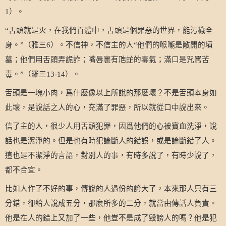
）。
1
舌頭就是火，在我們百體中，舌頭是個罪惡的世界，能污穢全
“
身。
（雅三
）。不信神，不信主的人
他們的喉嚨是敞開的墳
”
6
“
墓；他們用舌頭弄詭詐；嘴唇裏有虺蛇的毒氣；滿口是咒駡苦
毒。
（羅三
）。
”
13-14
舌頭是一塊小肉，爲什麽像以上所說的那麽壞？不是舌頭本身如
此壞，是說話之人的心，充滿了罪惡，所以就從口中說出來。
信了主的人，很少人用舌頭犯罪，因爲他們的心被寶血洗淨，說
話也是潔淨的。但是也有時犯論斷人的錯誤，或是論斷錯了人。
這也是不潔淨的言語，對別人的事，有時多說了，有時少說了，
都不合宜。
比如人作了不好的事，傳說的人過份的誇大了，本來那人只有三
分錯，卻給人說成五分，那麽所多的二分，就當由傳話人負責。
他是在人的錯上又加了一些，他豈不是成了毀謗人的嗎？他是犯