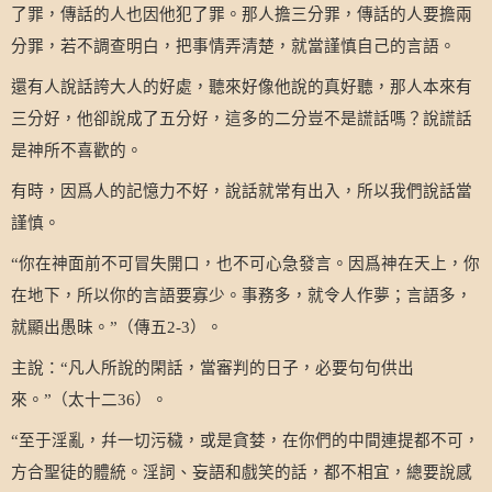
了罪，傳話的人也因他犯了罪。那人擔三分罪，傳話的人要擔兩
分罪，若不調查明白，把事情弄清楚，就當謹慎自己的言語。
還有人說話誇大人的好處，聽來好像他說的真好聽，那人本來有
三分好，他卻說成了五分好，這多的二分豈不是謊話嗎？說謊話
是神所不喜歡的。
有時，因爲人的記憶力不好，說話就常有出入，所以我們說話當
謹慎。
你在神面前不可冒失開口，也不可心急發言。因爲神在天上，你
“
在地下，所以你的言語要寡少。事務多，就令人作夢；言語多，
就顯出愚昧。
（傳五
）。
”
2-3
主說：
凡人所說的閑話，當審判的日子，必要句句供出
“
來。
（太十二
）。
”
36
至于淫亂，幷一切污穢，或是貪婪，在你們的中間連提都不可，
“
方合聖徒的體統。淫詞、妄語和戲笑的話，都不相宜，總要說感