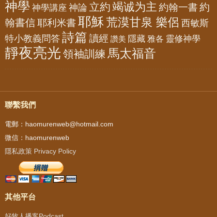
神學
竭诚为主
立約
約
神論
約翰一書
神學講座
耶穌
荒漠甘泉 樂侶
翰書信
耶利米書
西敏斯
詩篇
讀經
特小教義問答
隱藏
靈修神學
雅各
讚美
靜夜亮光
馬太福音
領袖訓練
聯繫我們
電郵：haomurenweb@hotmail.com
微信：haomurenweb
隱私政策 Privacy Policy
其他平台
好牧人播客Podcast