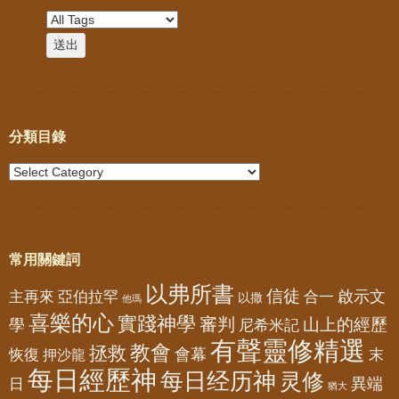
分類目錄
常用關鍵詞
以弗所書
信徒
亞伯拉罕
啟示文
主再來
合一
以撒
他瑪
喜樂的心
實踐神學
審判
山上的經歷
學
尼希米記
有聲靈修精選
教會
拯救
會幕
恢復
押沙龍
末
每日經歷神
每日经历神
灵修
異端
日
猶大