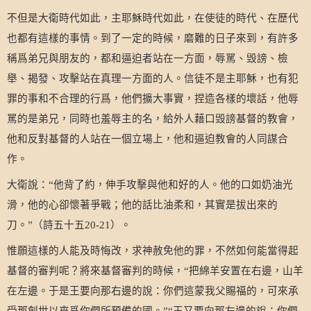
不但是大衛時代如此，主耶穌時代如此，在使徒的時代、在歷代
也都有這樣的事情。到了一定的時候，磨難的日子來到，有許多
稱爲弟兄與朋友的，都和逼迫者站在一方面，辱駡、毁謗、檢
舉、揭發、攻擊站在真理一方面的人。信徒不是主耶穌，也有犯
罪的事和不合理的行爲，他們擴大事實，捏造各樣的壞話，他辱
駡的是弟兄，同時也羞辱主的名，給外人藉口毁謗基督的教會，
他和反對基督的人站在一個立場上，他和逼迫教會的人同謀合
作。
大衛說：
他背了約，伸手攻擊與他和好的人。他的口如奶油光
“
滑，他的心卻懷著爭戰；他的話比油柔和，其實是拔出來的
刀。
（詩五十五
）。
”
20-21
惟願這樣的人能及時悔改，求神赦免他的罪，不然如何能當得起
基督的審判呢？將來基督審判的時候，
把綿羊安置在右邊，山羊
“
在左邊。于是王要向那右邊的說：你們這蒙我父賜福的，可來承
受那創世以來爲你們所預備的國。
王又要向那左邊的說：你們
”“