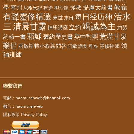
教義
學
拯救
提摩太前書
審判
尼希米記
建造
押沙龍
活水
有聲靈修精選
每日经历神
末世
末日
三
清晨甘露
竭誠為主
立約
神學講座
約瑟
耶穌
荒漠甘泉
舊約歷史書
英中對照
約翰一書
樂侶
領
西敏斯特小教義問答
靈修神學
詞彙
雅各
讚美
袖訓練
聯繫我們
電郵：haomurenweb@hotmail.com
微信：haomurenweb
隱私政策 Privacy Policy