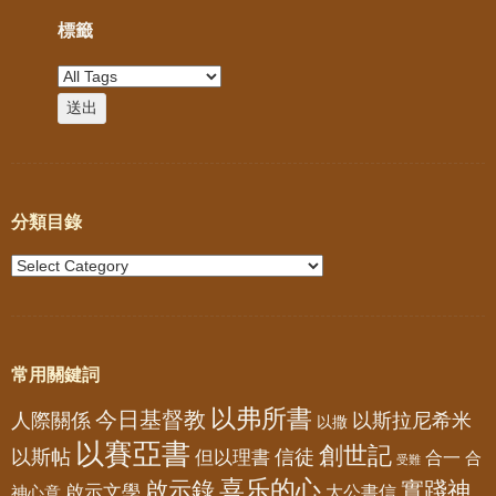
標籤
分類目錄
常用關鍵詞
以弗所書
今日基督教
人際關係
以斯拉尼希米
以撒
以賽亞書
創世記
以斯帖
但以理書
信徒
合一
合
受難
喜乐的心
啟示錄
實踐神
啟示文學
大公書信
神心意