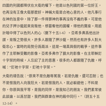
四圍的列國都降伏在大衛的權下，他是以色列國的第一位好王，
也再沒有王像大衛那麽好。神稱大衛是合祂心意的人，他凡事行
在神的旨意中，除了那一件得罪神的事再沒有不義的事。可是他
的兒子押沙龍起來背叛他，想篡奪他的國權，得他的寶座。用詭
計暗中得了以色列人的心（撒下十五
）。亞希多弗爲他出計
1-6
謀，背叛之勢很大，許多人跟隨了押沙龍，然而也有許多人對大
衛忠心。當時的局勢分爲兩派，這是一場真與假的戰爭。這件事
作了主耶穌受難的影像。亞希多弗作了猶大的影像。在主耶穌釘
十字架的時候，人忘記了主的恩惠，很多的人都跟隨了仇敵，呼
喊：
釘祂十字架，釘祂十字架。
“
”
大衛的禱告說：
原來不是仇敵辱駡我，若是仇敵，還可忍耐；也
“
不是恨我的人向我狂大，若是恨我的人，就必躲避他；不料是
你，你原與我平等，是我的同伴，是我知己的朋友。我們素常彼
此談論，以爲甘甜，我們與群衆在神的殿中同行。
（詩五十五
”
）。
12-14