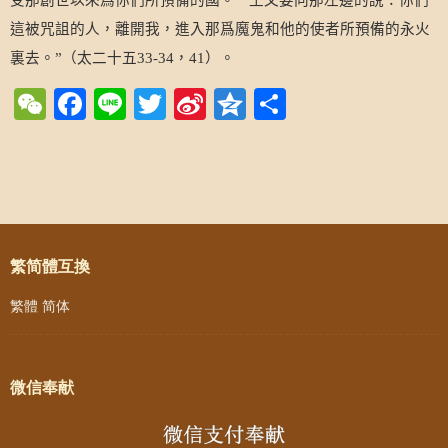
這被咒詛的人，離開我，進入那爲魔鬼和他的使者所預備的永火
裏去。
（太二十五
，
）。
”
33-34
41
WeChat
Facebook
Line
Twitter
Sina
Qzone
Share
Weibo
Post navigation
繁简體互換
繁體
简体
微信奉献