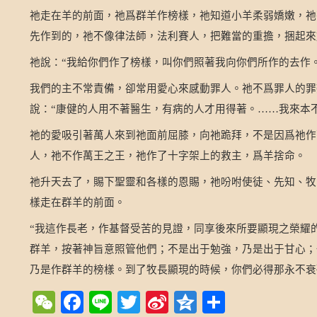
祂走在羊的前面，祂爲群羊作榜樣，祂知道小羊柔弱嬌嫩，祂
先作到的，祂不像律法師，法利賽人，把難當的重擔，捆起來
祂說：
我給你們作了榜樣，叫你們照著我向你們所作的去作
“
我們的主不常責備，卻常用愛心來感動罪人。祂不爲罪人的罪
說：
康健的人用不著醫生，有病的人才用得著。
我來本
“
……
祂的愛吸引著萬人來到祂面前屈膝，向祂跪拜，不是因爲祂作
人，祂不作萬王之王，祂作了十字架上的救主，爲羊捨命。
祂升天去了，賜下聖靈和各樣的恩賜，祂吩咐使徒、先知、牧
樣走在群羊的前面。
我這作長老，作基督受苦的見證，同享後來所要顯現之榮耀
“
群羊，按著神旨意照管他們；不是出于勉強，乃是出于甘心；
乃是作群羊的榜樣。到了牧長顯現的時候，你們必得那永不衰
WeChat
Facebook
Line
Twitter
Sina
Qzone
Share