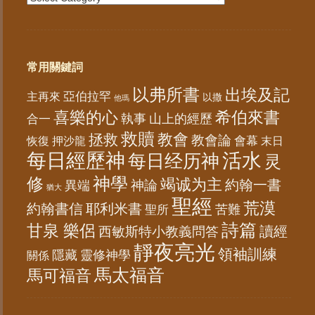
常用關鍵詞
以弗所書
出埃及記
亞伯拉罕
主再來
以撒
他瑪
喜樂的心
希伯來書
山上的經歷
執事
合一
救贖
教會
拯救
教會論
會幕
恢復
末日
押沙龍
每日經歷神
活水
每日经历神
灵
神學
修
竭诚为主
約翰一書
神論
異端
猶大
聖經
荒漠
約翰書信
耶利米書
苦難
聖所
詩篇
甘泉 樂侶
讀經
西敏斯特小教義問答
靜夜亮光
領袖訓練
隱藏
靈修神學
關係
馬太福音
馬可福音