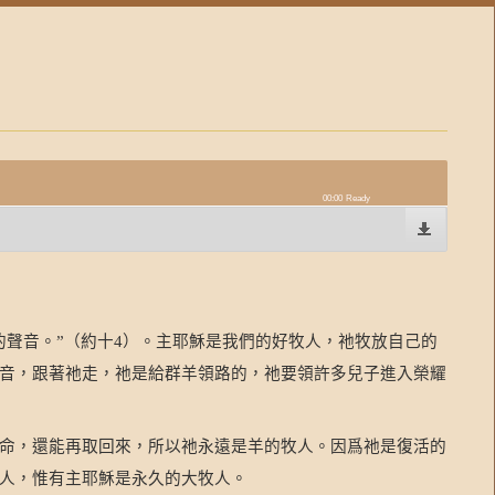
00:00
Ready
的聲音。
（約十
）。主耶穌是我們的好牧人，祂牧放自己的
”
4
音，跟著祂走，祂是給群羊領路的，祂要領許多兒子進入榮耀
命，還能再取回來，所以祂永遠是羊的牧人。因爲祂是復活的
人，惟有主耶穌是永久的大牧人。