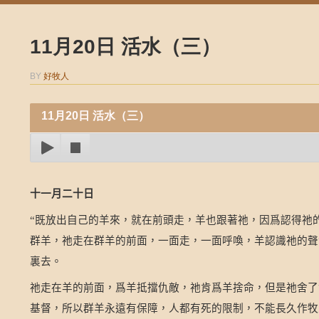
11月20日 活水（三）
BY
好牧人
11月20日 活水（三）
十一月二十日
既放出自己的羊來，就在前頭走，羊也跟著祂，因爲認得祂
“
群羊，祂走在群羊的前面，一面走，一面呼喚，羊認識祂的聲
裏去。
祂走在羊的前面，爲羊抵擋仇敵，祂肯爲羊捨命，但是祂舍了
基督，所以群羊永遠有保障，人都有死的限制，不能長久作牧