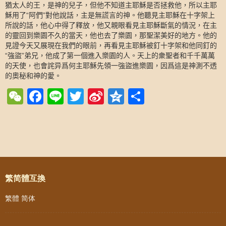
猶太人的王，是神的兒子，但他不知道主耶穌是否拯救他，所以主耶
穌用了
阿們
對他說話，主是無謊言的神。他聽見主耶穌在十字架上
“
”
所說的話，他心中得了釋放，他又親眼看見主耶穌斷氣的情況，在主
的靈回到樂園不久的當天，他也去了樂園，那聖潔美好的地方。他的
見證今天又展現在我們的眼前，再看見主耶穌被釘十字架和他同釘的
強盜
弟兄，他成了第一個進入樂園的人。天上的衆聖者和千千萬萬
“
”
的天使，也會詫异爲何主耶穌先領一強盜進樂園，因爲這是神測不透
的奧秘和神的愛。
WeChat
Facebook
Line
Twitter
Sina
Qzone
Share
Weibo
Post navigation
繁简體互換
繁體
简体