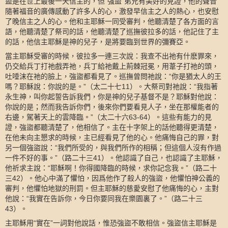
盜是在世上最後一天信主的，但
強盜
弟兄有美好的見證，他的聲音
“
”
隨著福音的廣傳感動了許多人的心，激發早信主之人的熱心，也安慰
了晚信主之人的心。他和主耶穌一同受審判，他聽清楚了各方面的言
語，他聽清楚了祭司的話，他聽清楚了巡撫彼拉多的話，他記住了主
的話，他信主耶穌是神的兒子，是將要臨到世界的彌賽亞。
當主耶穌受審的時候，彼拉多一連三次說：我查不出祂有什麽罪來，
仍交給兵丁打祂戲弄祂，兵丁給祂戴上荊棘冠冕，用葦子打祂的頭，
吐唾沫在祂的臉上，強盜都看見了。巡撫曾問祂說：
你是猶太人的王
“
嗎？耶穌說：你說的是。
（太二十七
）。大祭司對祂說：
我指著
”
11
“
永生神，叫你起誓告訴我們，你是神的兒子基督不是？耶穌對他說：
你說的是；然而我告訴你們，後來你們要看見人子，坐在那權能者的
右邊，駕著天上的雲降臨。
（太二十六
）。這些有能力的見
”
63-64
證，強盜都聽清楚了，他相信了。主在十字架上的話他聽得更清楚，
在他未向主懇求的時候，主已經看見了他的心。他痛悔自己的罪，對
另一個強盜說：
我們所受的，與我們所作的相稱；但這個人沒有作過
“
一件不好的事。
（路二十三
）。他認識了自己，也認識了主耶穌，
”
41
他祈求主說：
耶穌啊！你得國降臨的時候，求你記念我。
（路二十
“
”
三
）。他心中滿了懼怕，因爲他作了殺人的強盜，他懼怕神公義的
42
審判，他懼怕地獄的刑罰。但主耶穌的慈愛安慰了他痛悔的心，主對
他說：
我實在告訴你，今日你要同我在樂園裏了。
（路二十三
“
”
）。
43
主耶穌用
實在
一詞對他說話，惟恐強盜不敢相信。強盜信主耶穌是
“
”