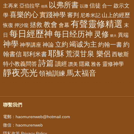
以弗所書
信徒
亞伯拉罕
啟示文
主再來
合一
以撒
他瑪
喜樂的心
實踐神學
審判
山上的經歷
學
尼希米記
有聲靈修精選
教會
拯救
會幕
恢復
押沙龍
末
每日經歷神
每日经历神
灵修
異端
日
猶大
神學
竭诚为主
立約
約
神論
約翰一書
神學講座
耶穌
荒漠甘泉 樂侶
翰書信
耶利米書
西敏斯
詩篇
讀經
特小教義問答
隱藏
靈修神學
雅各
讚美
靜夜亮光
馬太福音
領袖訓練
聯繫我們
電郵：haomurenweb@hotmail.com
微信：haomurenweb
隱私政策 Privacy Policy