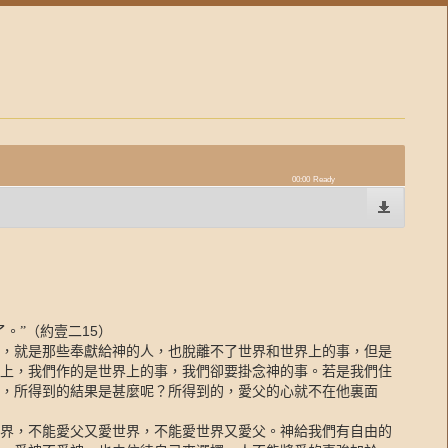
00:00
Ready
15
了。”（約壹二
）
，就是那些奉獻給神的人，也脫離不了世界和世界上的事，但是
上，我們作的是世界上的事，我們卻要掛念神的事。若是我們住
，所得到的結果是甚麼呢？所得到的，愛父的心就不在他裏面
界，不能愛父又愛世界，不能愛世界又愛父。神給我們有自由的