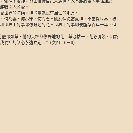
，愛神不愛神，也由信徒自己來選擇。人不能將愛的事強加於
能吸引人的愛。
愛世界的時候，神的靈就沒有居住的地方。
、何為義、何為罪、何為惡。關於信徒當愛神，不當愛世界，被
和世界上的事都像野地的花。世界上的事即便能存百年千年，但
的盡都如草，他的美容都像野地的花。草必枯干，花必凋殘，因為
6
8
我們神的話必永遠立定。”（赛四十
－
）