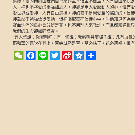
選擇，愛的傾向由我們自己來作主。信主不信主，人有自由來決定
人，神也不將愛的事強加於人，神卻是用大愛感動人的心，惟有愛
愛世界或愛神，人有自由選擇，神的靈不是戀愛至於嫉妒的，信徒
神雖然不勉強信徒愛祂，但神賜聖靈在信徒心中，叫他知道何為善
寶血洗淨的良心會分辨是非，也不用別人來教訓，而且都知道世界
我們的生命卻如同煙雲。
“有人聲說：你喊叫吧；有一個說：我喊叫甚麼呢？說：凡有血氣
耶和華的氣吹在其上。百姓誠然是草，草必枯干，花必凋殘，惟有
WeChat
Facebook
Line
Twitter
Sina
Qzone
Share
Weibo
Post navigation