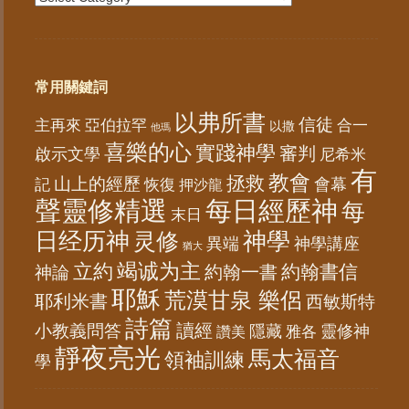
常用關鍵詞
以弗所書
信徒
亞伯拉罕
主再來
合一
以撒
他瑪
喜樂的心
實踐神學
審判
啟示文學
尼希米
有
教會
拯救
山上的經歷
會幕
記
恢復
押沙龍
聲靈修精選
每日經歷神
每
末日
日经历神
神學
灵修
異端
神學講座
猶大
竭诚为主
立約
約翰書信
神論
約翰一書
耶穌
荒漠甘泉 樂侶
耶利米書
西敏斯特
詩篇
讀經
小教義問答
隱藏
靈修神
雅各
讚美
靜夜亮光
馬太福音
領袖訓練
學