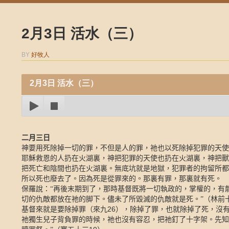
2月3日 活水（三）
BY
好牧人
2月3日 活水（三）
二月三日
神要用死除掉一切的罪，不但是人的罪，祂也以死除掉犯罪的天使
耶穌救恩的人扔在火湖裏，神把犯罪的天使也扔在火湖裏，神把獸
把死亡和陰間也扔在火湖裏。無底坑就是地獄，犯罪者的拘留所都
所以死也廢去了。因為死是從罪來的。那裏有罪，那裏就有死。
保羅說：“再後末期到了，那時基督既將一切執政的，掌權的，有
切的仇敵都放在祂的脚下。儘未了所毀滅的仇敵就是死。”（林前
26
基督來就是要除掉罪（來九
），除掉了罪，也就除掉了死，沒
祂獨生兒子背負罪的時候，祂也沒有容忍，把祂釘了十字架。先知