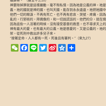
10
贖罪祭。”（賽五十三
）
神要除掉罪就是這樣嚴勵，毫不徇私情，因為祂是公義的神，祂是
義。祂的國就是神的國，也叫天國，能存到永永遠遠。祂把祂國中
他們一切的眼淚，不再有死亡，也不再有悲哀、哭號、疼痛，因為
亂的，行邪術的，拜偶像的，和一切說謊話的，他們的分，就在燒
因為這些一人活著的時候，沒有接受基督的救恩，也不尋求天上的
神有最大的愛，也有最大的公義。祂是慈愛的、又是公義的，祂的
架，從死刑中救出許多兒子來。
27
“按著定命，人人都有一死，死後且有審判。”（來九
）
WeChat
Facebook
Line
Twitter
Sina
Qzone
Share
Weibo
Post navigation