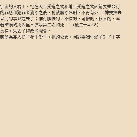
宇宙的大君王。祂在天上受造之物和地上受造之物面前要秉公行
的罪惡和犯罪者消除之後，祂就廢除死刑，不再有死。“神要擦去
以前的事都過去了；惟有胆怯的，不信的，可憎的，殺人的，淫
4
8
著硫璜的火湖里。這是第二次的死。”（啟二一
，
）
真神，失去了悔改的機會。
慈愛為罪人捨了獨生愛子，祂的公義，因罪將獨生愛子釘了十字