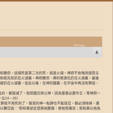
00:00
Ready
和撒但，這個死是第二次的死，就是火湖。神把不肯悔改接受主
和假先知扔在火湖裏。神把撒但、罪的根源也扔在火湖裏，最後
被扔在火湖裏。從此以後，在神的國裏，在宇宙中再沒有罪惡，
能的，都毀滅了，就把國交與父神。因為基督必要作王，等神把一
24
26
十五
－
）
有罪就不用死刑了，聖潔的神一點罪也不能容忍，都必須除掉，連
以賽亞說：“耶和華卻定意將祂壓傷，使祂受痛苦；耶和華以祂為