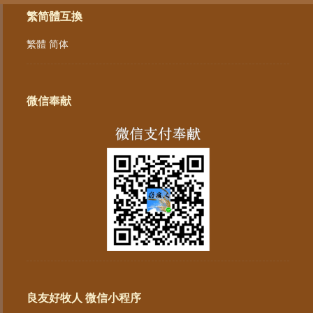
繁简體互換
繁體
简体
微信奉献
良友好牧人 微信小程序