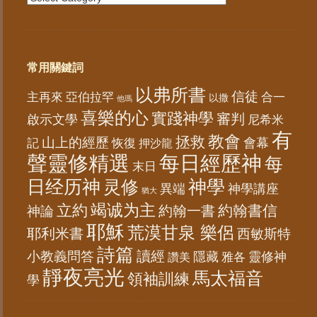
常用關鍵詞
以弗所書
信徒
亞伯拉罕
主再來
合一
以撒
他瑪
喜樂的心
實踐神學
審判
啟示文學
尼希米
有
教會
拯救
山上的經歷
會幕
記
恢復
押沙龍
聲靈修精選
每日經歷神
每
末日
日经历神
神學
灵修
異端
神學講座
猶大
竭诚为主
立約
約翰書信
神論
約翰一書
耶穌
荒漠甘泉 樂侶
耶利米書
西敏斯特
詩篇
讀經
小教義問答
隱藏
靈修神
雅各
讚美
靜夜亮光
馬太福音
領袖訓練
學