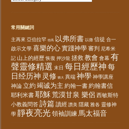
常用關鍵詞
以弗所書
信徒
亞伯拉罕
主再來
合一
以撒
他瑪
喜樂的心
實踐神學
審判
啟示文學
尼希米
有
教會
拯救
山上的經歷
會幕
記
恢復
押沙龍
聲靈修精選
每日經歷神
每
末日
日经历神
神學
灵修
異端
神學講座
猶大
竭诚为主
立約
約翰書信
神論
約翰一書
耶穌
荒漠甘泉 樂侶
耶利米書
西敏斯特
詩篇
讀經
小教義問答
隱藏
靈修神
雅各
讚美
靜夜亮光
馬太福音
領袖訓練
學