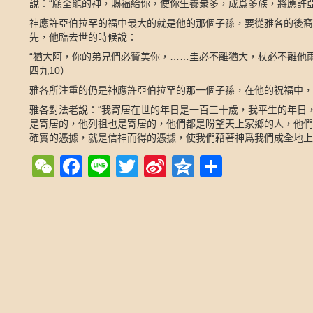
說：“願全能的神，賜福給你，使你生養衆多，成爲多族，將應許
神應許亞伯拉罕的福中最大的就是他的那個子孫，要從雅各的後裔
先，他臨去世的時候說：
“猶大阿，你的弟兄們必贊美你，……圭必不離猶大，杖必不離他
四九
10
）
雅各所注重的仍是神應許亞伯拉罕的那一個子孫，在他的祝福中，
雅各對法老說：“我寄居在世的年日是一百三十歲，我平生的年日
是寄居的，他列祖也是寄居的，他們都是盼望天上家鄉的人，他們
確實的憑據，就是信神而得的憑據，使我們藉著神爲我們成全地上
WeChat
Facebook
Line
Twitter
Sina
Qzone
Share
Weibo
Post navigation