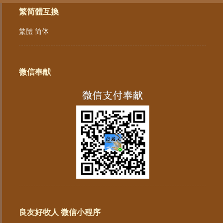
繁简體互換
繁體
简体
微信奉献
良友好牧人 微信小程序