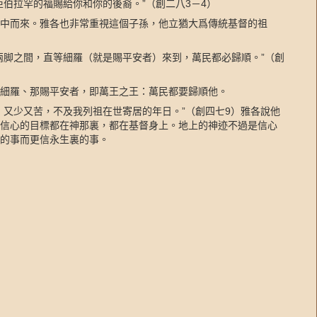
亞伯拉罕的福賜給你和你的後裔。”（創二八
3
－
4
）
中而來。雅各也非常重視這個子孫，他立猶大爲傳統基督的祖
兩脚之間，直等細羅（就是賜平安者）來到，萬民都必歸順。”（創
細羅、那賜平安者，即萬王之王：萬民都要歸順他。
，又少又苦，不及我列祖在世寄居的年日。”（創四七
9
）雅各說他
信心的目標都在神那裏，都在基督身上。地上的神迹不過是信心
的事而更信永生裏的事。