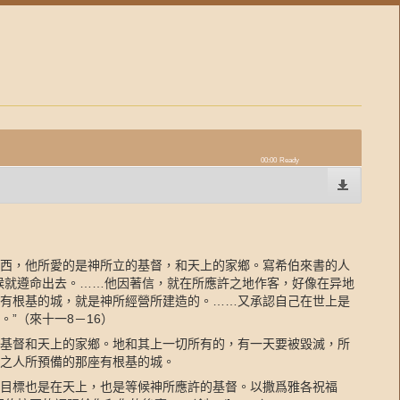
00:00
Ready
西，他所愛的是神所立的基督，和天上的家鄉。寫希伯來書的人
候就遵命出去。……他因著信，就在所應許之地作客，好像在异地
有根基的城，就是神所經營所建造的。……又承認自己在世上是
。”（來十一
8
－
16
）
基督和天上的家鄉。地和其上一切所有的，有一天要被毀滅，所
之人所預備的那座有根基的城。
目標也是在天上，也是等候神所應許的基督。以撒爲雅各祝福