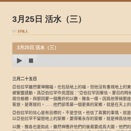
3月25日 活水（三）
BY
好牧人
3月25日 活水（三）
三月二十五日
亞伯拉罕雖然蒙神賜福，也包括地上的福，但他沒有重視地上的東
被聖靈感動，爲亞伯拉罕作見證說：“亞伯拉罕因著信，蒙召的時
居住帳棚，與那同蒙一個應許的以撒、雅各一樣。因爲他等候那座
客旅，是寄居的。……他們卻羡慕一個更美的家鄉，就是在天上的
亞伯拉罕的信心是有目標的，不是空信。他信了真實的事情，就是
以亞伯拉罕不留戀地上的家鄉，要得著永存的家鄉，就是神爲信祂
以撒、雅各也是如此，雖然神應許他們的後裔要成爲大國，他們的