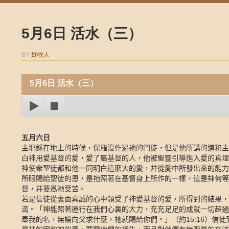
5月6日 活水（三）
BY
好牧人
5月6日 活水（三）
五月六日
主耶穌在地上的時候，保羅沒作過祂的門徒，但是他所講的道和主
白神用愛基督的愛，愛了屬基督的人，他被聖靈引導進入愛的真理
神使衆聖徒都和他一同明白這麽大的愛，幷從愛中所發出來的能力
所眼賜給聖徒的恩，是祂照著在基督身上所作的一樣，這是神何等
督，幷要爲祂受苦。
若是信徒從裏面真誠的心中領受了神愛基督的愛，所得到的結果，
滿。「神能照著運行在我們心裏的大力，充充足足的成就一切超過
奉我的名，無論向父求什麽，祂就賜給你們。」（約
15:16
）信徒