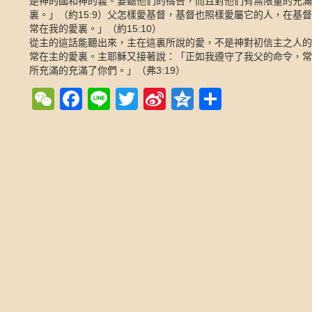
是神的國和神的義。要聽他們的禱告，而且對他們有無限量的充滿
裏。」（約
15:9
）父怎樣愛基督，基督也照樣愛屬它的人，在基督
常在我的愛裏。」（約
15:10
）
從主的這話能聽出來，主在這裏所說的愛，不是神對初信主之人的
常在主的愛裏。主耶穌又接著說：「正如我遵守了我父的命令，常
所充滿的充滿了你們。」（弗
3:19
）
WeChat
Facebook
Line
Twitter
Sina
Qzone
Share
Weibo
Post navigation