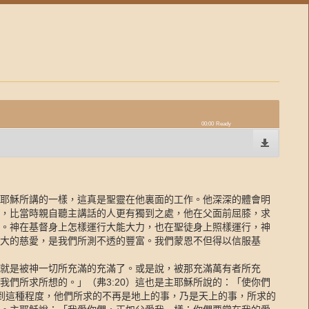
00:00
Ready
耶穌所講的一樣，這真是聖靈在他裏面的工作。他深深的體會明
，比當時親自聽主講話的人更有獨到之處，他在父面前屈膝，求
。神在基督身上怎樣運行大能大力，也在聖徒身上照樣運行，神
大的慈愛，是我們所測不透的豐富。我們蒙恩不但得以信服基
就是被神一切所充滿的充滿了。或是說，被那充滿萬有者所充
我們所求所想的。」（弗
3:20
）這也是主耶穌所說的：「使你們
到這種程度，他們所求的不再是地上的事，乃是天上的事，所求的