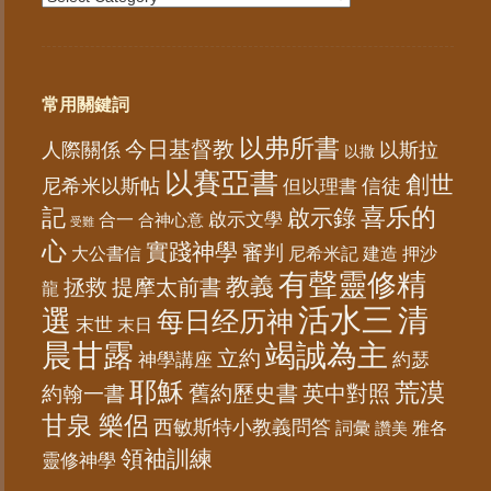
常用關鍵詞
以弗所書
今日基督教
人際關係
以斯拉
以撒
以賽亞書
創世
尼希米以斯帖
但以理書
信徒
記
喜乐的
啟示錄
啟示文學
合一
合神心意
受難
心
實踐神學
審判
大公書信
尼希米記
建造
押沙
有聲靈修精
教義
拯救
提摩太前書
龍
活水三
選
清
每日经历神
末世
末日
晨甘露
竭誠為主
立約
神學講座
約瑟
耶穌
荒漠
舊約歷史書
英中對照
約翰一書
甘泉 樂侶
西敏斯特小教義問答
詞彙
雅各
讚美
領袖訓練
靈修神學