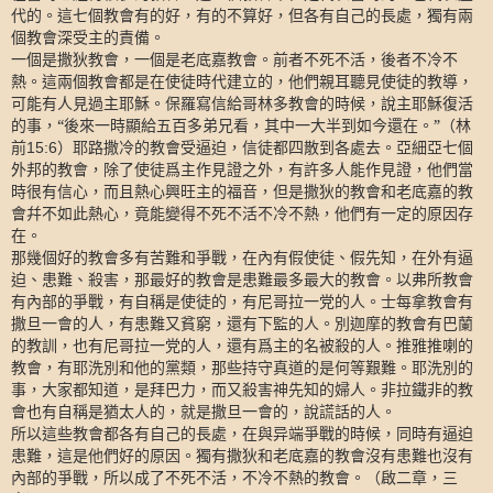
代的。這七個教會有的好，有的不算好，但各有自己的長處，獨有兩
個教會深受主的責備。
一個是撒狄教會，一個是老底嘉教會。前者不死不活，後者不冷不
熱。這兩個教會都是在使徒時代建立的，他們親耳聽見使徒的教導，
可能有人見過主耶穌。保羅寫信給哥林多教會的時候，說主耶穌復活
的事，“後來一時顯給五百多弟兄看，其中一大半到如今還在。”（林
前
）耶路撒冷的教會受逼迫，信徒都四散到各處去。亞細亞七個
15:6
外邦的教會，除了使徒爲主作見證之外，有許多人能作見證，他們當
時很有信心，而且熱心興旺主的福音，但是撒狄的教會和老底嘉的教
會幷不如此熱心，竟能變得不死不活不冷不熱，他們有一定的原因存
在。
那幾個好的教會多有苦難和爭戰，在內有假使徒、假先知，在外有逼
迫、患難、殺害，那最好的教會是患難最多最大的教會。以弗所教會
有內部的爭戰，有自稱是使徒的，有尼哥拉一党的人。士每拿教會有
撒旦一會的人，有患難又貧窮，還有下監的人。別迦摩的教會有巴蘭
的教訓，也有尼哥拉一党的人，還有爲主的名被殺的人。推雅推喇的
教會，有耶洗別和他的黨類，那些持守真道的是何等艱難。耶洗別的
事，大家都知道，是拜巴力，而又殺害神先知的婦人。非拉鐵非的教
會也有自稱是猶太人的，就是撒旦一會的，說謊話的人。
所以這些教會都各有自己的長處，在與异端爭戰的時候，同時有逼迫
患難，這是他們好的原因。獨有撒狄和老底嘉的教會沒有患難也沒有
內部的爭戰，所以成了不死不活，不冷不熱的教會。（啟二章，三