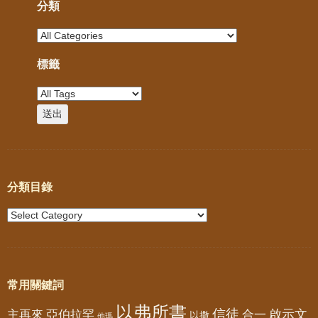
分類
標籤
分類目錄
常用關鍵詞
以弗所書
信徒
亞伯拉罕
啟示文
主再來
合一
以撒
他瑪