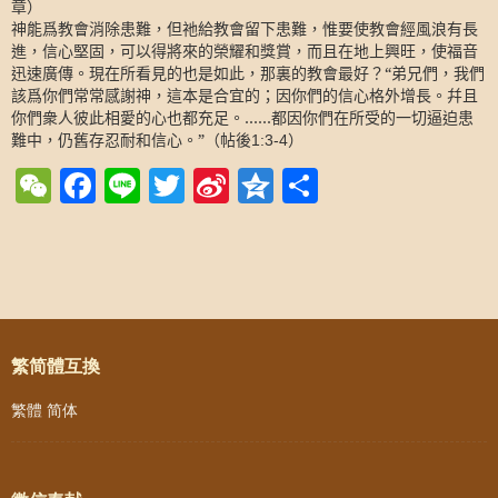
章）
神能爲教會消除患難，但祂給教會留下患難，惟要使教會經風浪有長
進，信心堅固，可以得將來的榮耀和獎賞，而且在地上興旺，使福音
迅速廣傳。現在所看見的也是如此，那裏的教會最好？“弟兄們，我們
該爲你們常常感謝神，這本是合宜的；因你們的信心格外增長。幷且
你們衆人彼此相愛的心也都充足。……都因你們在所受的一切逼迫患
難中，仍舊存忍耐和信心。”（帖後
）
1:3-4
WeChat
Facebook
Line
Twitter
Sina
Qzone
Share
Weibo
Post navigation
繁简體互換
繁體
简体