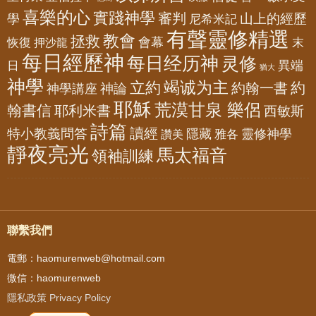
喜樂的心
實踐神學
審判
山上的經歷
學
尼希米記
有聲靈修精選
教會
拯救
會幕
恢復
押沙龍
末
每日經歷神
每日经历神
灵修
異端
日
猶大
神學
竭诚为主
立約
約
神論
約翰一書
神學講座
耶穌
荒漠甘泉 樂侶
翰書信
耶利米書
西敏斯
詩篇
讀經
特小教義問答
隱藏
靈修神學
雅各
讚美
靜夜亮光
馬太福音
領袖訓練
聯繫我們
電郵：haomurenweb@hotmail.com
微信：haomurenweb
隱私政策 Privacy Policy