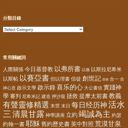
分類目錄
常用關鍵詞
以弗所書
今日基督教
人際關係
以斯拉尼希米
以撒
以賽亞書
創世記
以斯帖
但以理書
信徒
合一
合
受難
喜乐的心
啟示錄
實踐神
啟示文學
大公書信
神心意
教義
學
拯救
提摩太前書
審判
尼希米記
建造
押沙龍
活水
有聲靈修精選
每日经历神
末世
末日
三
清晨甘露
竭誠為主
立約
神學講座
約瑟
耶穌
荒漠甘泉
舊約歷史書
英中對照
約翰一書