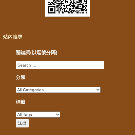
站內搜尋
關鍵詞(以逗號分隔)
分類
標籤