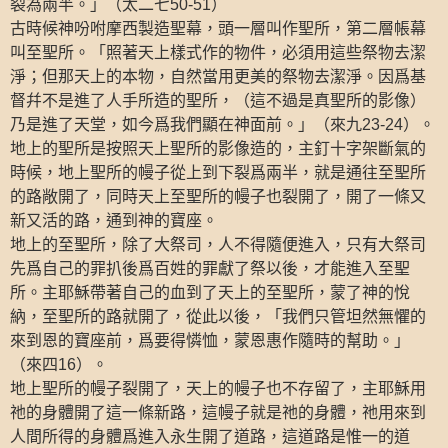
裂為兩半。」（太二七
）
50-51
古時候神吩咐摩西製造聖幕，頭一層叫作聖所，第二層帳幕
叫至聖所。「照著天上樣式作的物件，必須用這些祭物去潔
淨；但那天上的本物，自然當用更美的祭物去潔淨。因爲基
督幷不是進了人手所造的聖所，（這不過是真聖所的影像）
乃是進了天堂，如今爲我們顯在神面前。」（來九
）。
23-24
地上的聖所是按照天上聖所的影像造的，主釘十字架斷氣的
時候，地上聖所的幔子從上到下裂爲兩半，就是通往至聖所
的路敞開了，同時天上至聖所的幔子也裂開了，開了一條又
新又活的路，通到神的寶座。
地上的至聖所，除了大祭司，人不得隨便進入，只有大祭司
先爲自己的罪扒後爲百姓的罪獻了祭以後，才能進入至聖
所。主耶穌帶著自己的血到了天上的至聖所，蒙了神的悅
納，至聖所的路就開了，從此以後，「我們只管坦然無懼的
來到恩的寶座前，爲要得憐恤，蒙恩惠作隨時的幫助。」
（來四
）。
16
地上聖所的幔子裂開了，天上的幔子也不存留了，主耶穌用
祂的身體開了這一條新路，這幔子就是祂的身體，祂用來到
人間所得的身體爲進入永生開了道路，這道路是惟一的道