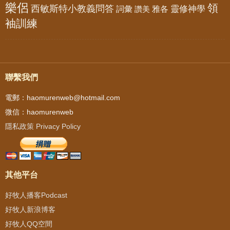
樂侶
領
西敏斯特小教義問答
靈修神學
詞彙
雅各
讚美
袖訓練
聯繫我們
電郵：haomurenweb@hotmail.com
微信：haomurenweb
隱私政策 Privacy Policy
其他平台
好牧人播客Podcast
好牧人新浪博客
好牧人QQ空間