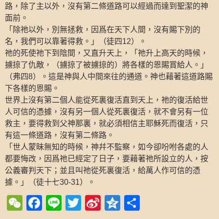
路，除了主以外，沒有第二條道路可以經過而達到聖潔的神
面前。
「除祂以外，別無拯救，因爲在天下人間，沒有賜下別的
名，我們可以靠著得救。」（徒四
）。
12
祂的死使祂下到陰間，又直升天上，「祂升上高天的時候，
擄掠了仇敵，（擄掠了被擄掠的）將各樣的恩賜賞給人。」
（弗四
）。這是神與人中間來往的通道。神也藉著這道路賜
8
下各樣的恩賜。
世界上沒有第二個人能從死裏復活直到天上，祂的復活給世
人可信的憑據，沒有另一個人從死裏復活，就不會另有一位
救主，要得救到父神那裏，就必須相信主耶穌死而復活，只
有這一條道路，沒有第二條路。
「世人蒙昧無知的時候，神幷不監察，如今卻吩咐各處的人
都要悔改，因爲祂已經定了日子，要藉著祂所設立的人，按
公義審判天下；並且叫祂從死裏復活，給萬人作可信的憑
據。」（徒十七
）。
30-31
WeChat
Facebook
Line
Twitter
Sina
Qzone
Share
Weibo