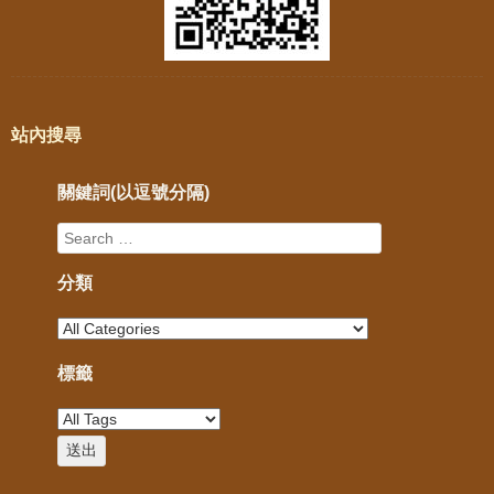
站內搜尋
關鍵詞(以逗號分隔)
分類
標籤