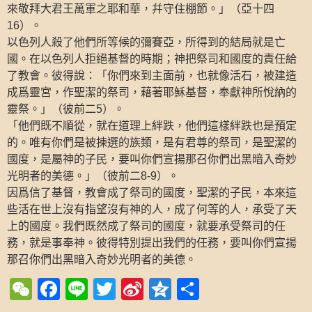
來敬拜大君王萬軍之耶和華，幷守住棚節。」（亞十四
）。
16
以色列人殺了他們所等候的彌賽亞，所得到的結局就是亡
國。在以色列人拒絕基督的時期；神把祭司和國度的責任給
了教會。彼得說：「你們來到主面前，也就像活石，被建造
成爲靈宮，作聖潔的祭司，藉著耶穌基督，奉獻神所悅納的
靈祭。」（彼前二
）。
5
「他們既不順從，就在道理上絆跌，他們這樣絆跌也是預定
的。唯有你們是被揀選的族類，是有君尊的祭司，是聖潔的
國度，是屬神的子民，要叫你們宣揚那召你們出黑暗入奇妙
光明者的美德。」（彼前二
）。
8-9
因爲信了基督，教會成了祭司的國度，聖潔的子民，本來這
些活在世上沒有指望沒有神的人，成了何等的人，承受了天
上的國度。我們既然成了祭司的國度，就要承受祭司的任
務，就是事奉神。彼得特別提出我們的任務，要叫你們宣揚
那召你們出黑暗入奇妙光明者的美德。
WeChat
Facebook
Line
Twitter
Sina
Qzone
Share
Weibo