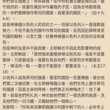
你們背在翅膀上，帶來歸我。如今你若實在聽從我的話，遵
守我的約，就要在萬民中作屬我的子民，因為全地都是我
的。你們要歸我作祭司的國度，為聖潔的國民。」（出十九
）。
4-6
這是神揀選以色列人的目的之一。但是以色列人一直是軟弱
無力，不但不能在列國中作祭司的國度，反而因犯罪時常受
列國的轄制，以至亡國，好像神揀選以色列人的目的沒有達
到。
但是神的旨意幷不能政變，主耶穌也不因此而影響祂的成
功。主耶穌說：「莫想我來要廢掉律法和先知，我來不是要
廢掉，乃是要成全。我實在告訴你們，就是到天地都廢去
了，律法的一點，一畫也不能廢去，都要成全。」（太五
17-
）。
18
以色列人成為祭司的國度，聖潔的國民一定要應驗，是在他
們第二次被招集，在主耶穌降臨以後，他們在地上要作祭司
的國度。因爲主來的時候，他們真正向神悔改了，信了基
督，就是他們所扎的，神也給他們開了一個洗罪的泉源，洗
去他們的一切污穢，又賜給他們一個新心。
到那時，「所有來攻擊耶路撒冷列國中剩下的人，必年年上