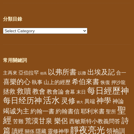
分類目錄
常用關鍵詞
以弗所書
出埃及記
亞伯拉罕
主再來
合一
以撒
他瑪
喜樂的心
希伯來書
山上的經歷
執事
恢復
押沙龍
每日經歷神
救贖
教會
拯救
教會論
會幕
末日
活水
每日经历神
神學
灵修
神論
異端
猶大
聖
竭诚为主
約翰一書
約翰書信
耶利米書
聖所
經
詩
荒漠甘泉 樂侶
西敏斯特小教義問答
苦難
靜夜亮光
篇
領袖訓
讀經
隱藏
靈修神學
關係