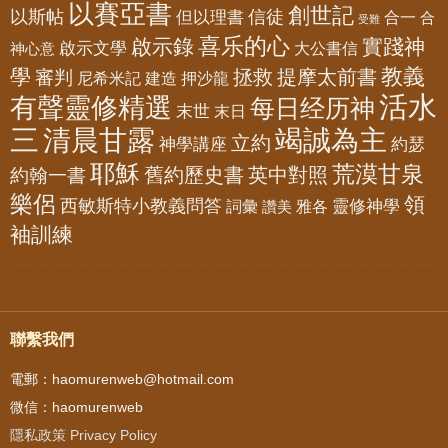
以賽亞書
創世記
以斯帖
但以理書
信徒
合一
合
受難
喜乐的心
啟示錄
實踐神
啟示文學
大公書信
神心意
教義
學
拯救
提摩太前書
審判
尼希米記
建造
押沙龍
活水
有聲靈修精選
每日经历神
末世
末日
三
清晨甘露
竭誠為主
立約
神學講座
約瑟
耶穌
荒漠甘泉
舊約歷史書
英中對照
約翰一書
樂侶
領
西敏斯特小教義問答
靈修神學
詞彙
雅各
讚美
袖訓練
聯繫我們
電郵：haomurenweb@hotmail.com
微信：haomurenweb
隱私政策 Privacy Policy