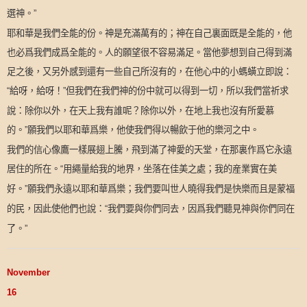
選神。
”
耶和華是我們全能的份。神是充滿萬有的；神在自己裏面既是全能的，他
也必爲我們成爲全能的。人的願望很不容易滿足。當他夢想到自己得到滿
足之後，又另外感到還有一些自己所沒有的，在他心中的小螞蟥立即說：
給呀，給呀！
但我們在我們神的份中就可以得到一切，所以我們當祈求
“
”
說：除你以外，在天上我有誰呢？除你以外，在地上我也沒有所愛慕
的。
願我們以耶和華爲樂，他使我們得以暢飲于他的樂河之中。
”
我們的信心像鷹一樣展翅上騰，飛到滿了神愛的天堂，在那裏作爲它永遠
居住的所在。
用繩量給我的地界，坐落在佳美之處；我的産業實在美
“
好。
願我們永遠以耶和華爲樂；我們要叫世人曉得我們是快樂而且是蒙福
”
的民，因此使他們也說：
我們要與你們同去，因爲我們聽見神與你們同在
“
了。
”
November
16