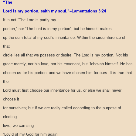
“The
Lord is my portion, saith my soul.”–Lamentations 3:24
It is not “The Lord is partly my
portion,” nor “The Lord is in my portion”; but he himself makes
up the sum total of my soul’s inheritance. Within the circumference of
that
circle lies all that we possess or desire. The Lord is my portion. Not his
grace merely, nor his love, nor his covenant, but Jehovah himself. He has
chosen us for his portion, and we have chosen him for ours. It is true that
the
Lord must first choose our inheritance for us, or else we shall never
choose it
for ourselves; but if we are really called according to the purpose of
electing
love, we can sing–
“Lov’d of my God for him again