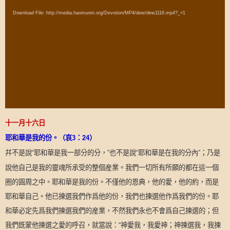
Player
Download File: http://media.haomuren.org/Devotion/MP4/dew/dew1116.mp4?_=1
十一月十六日
耶和華是我的份。（哀
3
：
24
）
幷不是說
耶和華是我一部分的分，
也不是說
耶和華是在我的分內
；乃是
“
”
“
”
說他自己是我的靈魂所承受的整個産業。我們一切所有所願的都在這一個
圈的圓周之中。耶和華是我的份。不僅他的恩典，他的愛，他的約，而是
耶和華自己。他已揀選我們作爲他的份，我們也揀選他作爲我們的份。耶
和華必定先爲我們揀選我們的産業，不然我們永也不會爲自己揀選的；但
我們既蒙他揀選之愛的呼召，就當說：
神愛我，我愛神；神揀選我，我揀
“