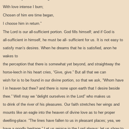
With love intense I burn;
Chosen of him ere time began,
I choose him in return.”
The Lord is our all-sufficient portion. God fills himself; and if God is
all-sufficient in himself, he must be all- sufficient for us. It is not easy to
satisfy man’s desires. When he dreams that he is satisfied, anon he
wakes to
the perception that there is somewhat yet beyond, and straightway the
horse-leech in his heart cries, “Give, give.” But all that we can
wish for is to be found in our divine portion, so that we ask, “Whom have
I in heaven but thee? and there is none upon earth that I desire beside
thee.” Well may we “delight ourselves in the Lord” who makes us
to drink of the river of his pleasures. Our faith stretches her wings and
mounts like an eagle into the heaven of divine love as to her proper
dwelling-place. “The lines have fallen to us in pleasant places; yea, we
have a goodly heritage.” Let us rejoice in the Lord always; let us show to