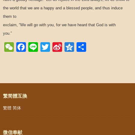
the world that we are a happy and a blessed people, and thus induce
them to
exclaim, “We will go with you, for we have heard that God is with
you.”
WeChat
Facebook
Line
Twitter
Sina
Qzone
Share
Weibo
Post navigation
繁简體互換
繁體
简体
微信奉献