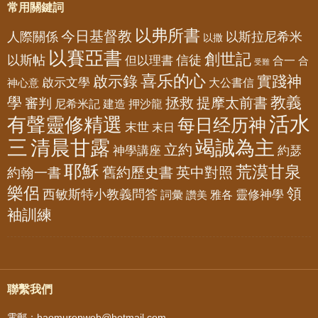
常用關鍵詞
以弗所書
今日基督教
人際關係
以斯拉尼希米
以撒
以賽亞書
創世記
以斯帖
但以理書
信徒
合一
合
受難
喜乐的心
啟示錄
實踐神
啟示文學
大公書信
神心意
教義
學
拯救
提摩太前書
審判
尼希米記
建造
押沙龍
活水
有聲靈修精選
每日经历神
末世
末日
三
清晨甘露
竭誠為主
立約
神學講座
約瑟
耶穌
荒漠甘泉
舊約歷史書
英中對照
約翰一書
樂侶
領
西敏斯特小教義問答
靈修神學
詞彙
雅各
讚美
袖訓練
聯繫我們
電郵：haomurenweb@hotmail.com