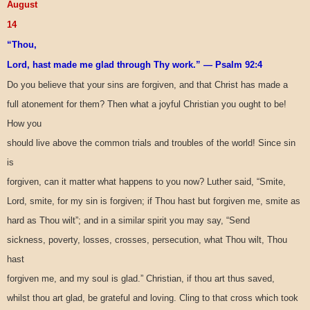
August
14
“Thou,
Lord, hast made me glad through Thy work.” — Psalm 92:4
Do you believe that your sins are forgiven, and that Christ has made a
full atonement for them? Then what a joyful Christian you ought to be!
How you
should live above the common trials and troubles of the world! Since sin
is
forgiven, can it matter what happens to you now? Luther said, “Smite,
Lord, smite, for my sin is forgiven; if Thou hast but forgiven me, smite as
hard as Thou wilt”; and in a similar spirit you may say, “Send
sickness, poverty, losses, crosses, persecution, what Thou wilt, Thou
hast
forgiven me, and my soul is glad.” Christian, if thou art thus saved,
whilst thou art glad, be grateful and loving. Cling to that cross which took