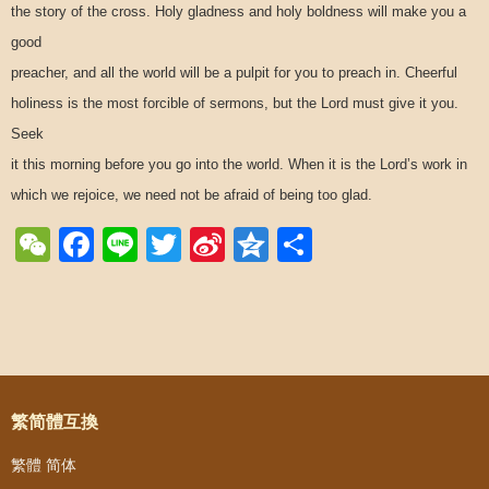
the story of the cross. Holy gladness and holy boldness will make you a
good
preacher, and all the world will be a pulpit for you to preach in. Cheerful
holiness is the most forcible of sermons, but the Lord must give it you.
Seek
it this morning before you go into the world. When it is the Lord’s work in
which we rejoice, we need not be afraid of being too glad.
WeChat
Facebook
Line
Twitter
Sina
Qzone
Share
Weibo
Post navigation
繁简體互換
繁體
简体