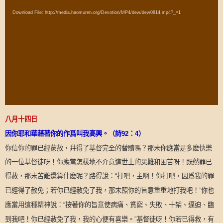
Player
Download File: http://media.haomuren.org/Devotion/MP4/dew/dew0814.mp4?_=1
八月十四日
因你耶和華藉著你的作爲叫我高興。（詩
92
：
4
）
你信你的罪已經蒙赦，幷得了基督完全的替贖嗎？那末你應當是多麽快樂
的一位基督徒呀！你應當怎樣地不介意這世上的災難和困苦呀！既然罪已
得赦，那末苦難還算什麽呢？路得說：
打吧，主啊！你打吧，因爲我的罪
“
已經得了赦免；若你已經赦免了我，那末照你的旨意重重地打我吧！
你也
”
應當用這種精神說：
按著你的旨意使病痛、貧窮、失敗、十架、逼迫、臨
“
到我吧！你已經赦免了我，我的心便有喜樂。
基督徒呀！你若已得救，有
”