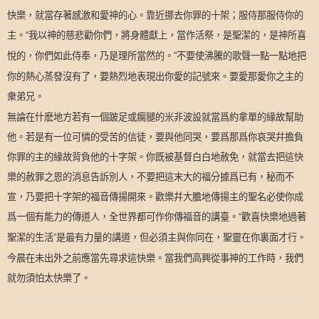
快樂，就當存著感激和愛神的心。靠近挪去你罪的十架；服侍那服侍你的
主。
我以神的慈悲勸你們，將身體獻上，當作活祭，是聖潔的，是神所喜
“
悅的，你們如此侍奉，乃是理所當然的。
不要使沸騰的歌聲一點一點地把
”
你的熱心蒸發沒有了，要熱烈地表現出你愛的記號來。要愛那愛你之主的
衆弟兄。
無論在什麽地方若有一個跛足或瘸腿的米非波設就當爲約拿單的緣故幫助
他。若是有一位可憐的受苦的信徒，要與他同哭，要爲那爲你哀哭幷擔負
你罪的主的緣故背負他的十字架。你既被基督白白地赦免，就當去把這快
樂的赦罪之恩的消息告訴別人，不要把這末大的福分據爲已有，秘而不
宣，乃要把十字架的福音傳揚開來。歡樂幷大膽地傳揚主的聖名必使你成
爲一個有能力的傳道人，全世界都可作你傳福音的講臺。
歡喜快樂地過著
“
聖潔的生活
是最有力量的講道，但必須主與你同在，聖靈在你裏面才行。
”
今晨在未出外之前應當先尋求這快樂。當我們高興從事神的工作時，我們
就勿須怕太快樂了。