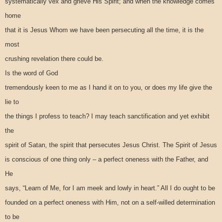
systematically vex and grieve His Spirit; and when the knowledge comes
home
that it is Jesus Whom we have been persecuting all the time, it is the
most
crushing revelation there could be.
Is the word of God
tremendously keen to me as I hand it on to you, or does my life give the
lie to
the things I profess to teach? I may teach sanctification and yet exhibit
the
spirit of Satan, the spirit that persecutes Jesus Christ. The Spirit of Jesus
is conscious of one thing only – a perfect oneness with the Father, and
He
says, “Learn of Me, for I am meek and lowly in heart.” All I do ought to be
founded on a perfect oneness with Him, not on a self-willed determination
to be