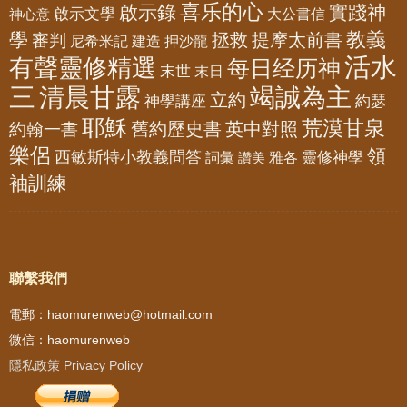
喜乐的心
啟示錄
實踐神
啟示文學
大公書信
神心意
教義
學
拯救
提摩太前書
審判
尼希米記
建造
押沙龍
活水
有聲靈修精選
每日经历神
末世
末日
三
清晨甘露
竭誠為主
立約
神學講座
約瑟
耶穌
荒漠甘泉
舊約歷史書
英中對照
約翰一書
樂侶
領
西敏斯特小教義問答
靈修神學
詞彙
雅各
讚美
袖訓練
聯繫我們
電郵：haomurenweb@hotmail.com
微信：haomurenweb
隱私政策 Privacy Policy