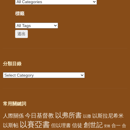
標籤
分類目錄
常用關鍵詞
以弗所書
今日基督教
人際關係
以斯拉尼希米
以撒
以賽亞書
創世記
以斯帖
但以理書
信徒
合一
合
受難