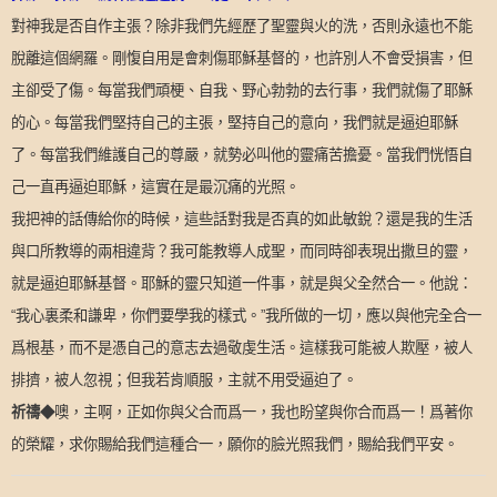
對神我是否自作主張？除非我們先經歷了聖靈與火的洗，否則永遠也不能
脫離這個網羅。剛愎自用是會刺傷耶穌基督的，也許別人不會受損害，但
主卻受了傷。每當我們頑梗、自我、野心勃勃的去行事，我們就傷了耶穌
的心。每當我們堅持自己的主張，堅持自己的意向，我們就是逼迫耶穌
了。每當我們維護自己的尊嚴，就勢必叫他的靈痛苦擔憂。當我們恍悟自
己一直再逼迫耶穌，這實在是最沉痛的光照。
我把神的話傳給你的時候，這些話對我是否真的如此敏銳？還是我的生活
與口所教導的兩相違背？我可能教導人成聖，而同時卻表現出撒旦的靈，
就是逼迫耶穌基督。耶穌的靈只知道一件事，就是與父全然合一。他說：
“
我心裏柔和謙卑，你們要學我的樣式。
”
我所做的一切，應以與他完全合一
爲根基，而不是憑自己的意志去過敬虔生活。這樣我可能被人欺壓，被人
排擠，被人忽視；但我若肯順服，主就不用受逼迫了。
祈禱
◆
噢，主啊，正如你與父合而爲一，我也盼望與你合而爲一！爲著你
的榮耀，求你賜給我們這種合一，願你的臉光照我們，賜給我們平安。