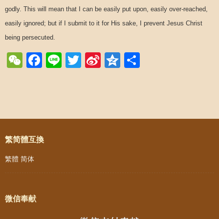
godly. This will mean that I can be easily put upon, easily over-reached,
easily ignored; but if I submit to it for His sake, I prevent Jesus Christ
being persecuted.
WeChat
Facebook
Line
Twitter
Sina
Qzone
Share
Weibo
Post navigation
繁简體互換
繁體
简体
微信奉献