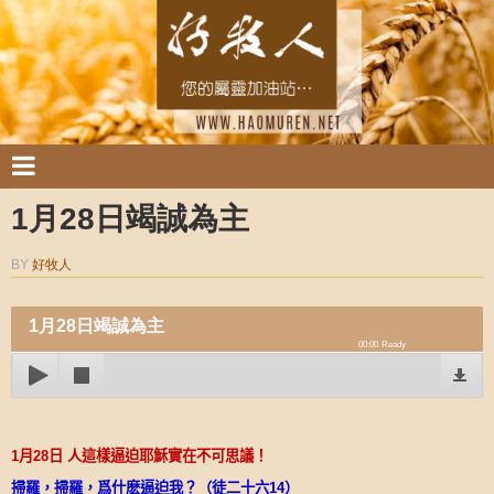
1月28日竭誠為主
BY
好牧人
1月28日竭誠為主
00:00
Ready
1
月
28
日
人這樣逼迫耶穌實在不可思議！
掃羅，掃羅，爲什麽逼迫我？（徒二十六
14
）