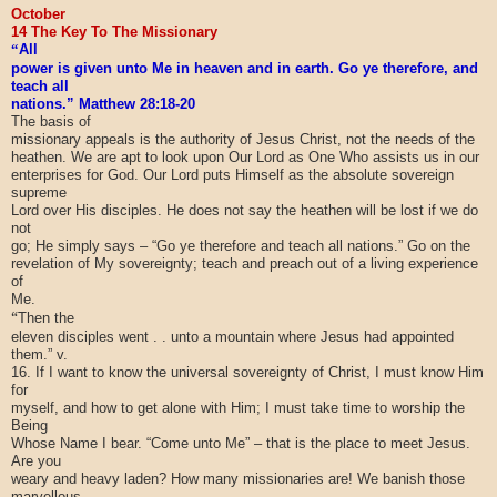
October
14 The Key To The Missionary
“
All
power is given unto Me in heaven and in earth. Go ye therefore, and
teach all
nations.” Matthew 28:18-20
The basis of
missionary appeals is the authority of Jesus Christ, not the needs of the
heathen. We are apt to look upon Our Lord as One Who assists us in our
enterprises for God. Our Lord puts Himself as the absolute sovereign
supreme
Lord over His disciples. He does not say the heathen will be lost if we do
not
go; He simply says – “Go ye therefore and teach all nations.” Go on the
revelation of My sovereignty; teach and preach out of a living experience
of
Me.
“
Then the
eleven disciples went . . unto a mountain where Jesus had appointed
them.” v.
16. If I want to know the universal sovereignty of Christ, I must know Him
for
myself, and how to get alone with Him; I must take time to worship the
Being
Whose Name I bear. “Come unto Me” – that is the place to meet Jesus.
Are you
weary and heavy laden? How many missionaries are! We banish those
marvellous