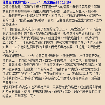
使萬民作我的門徒，……。”（馬太福音
28
：
18-19
）
差傳的基礎是主耶穌的主權，而不是外邦人的需要。我們很容易視主耶穌
為我們事奉神的助手，而主其實是門徒絕對、至高無上的主人。祂不是
說，我們若不去，外邦人就失喪了。祂只是說：“所以你們要去，使萬民作
我的門徒。
”依從我至高的權柄，去吧；因著在我裡面活生生的經歷，去教
導並傳揚。
“十一個門徒往加利利去，到了耶穌約定的山上。（馬太福音
）”我若
28:16
要認識基督普世的主權，就必須親自認識祂，知道怎樣獨自與祂相處。我
必須用時間去敬拜我所佩戴的名，就是基督。“到我這裡來。（馬太福音
：
）”——那就是見主耶穌的地方。你勞苦擔重擔嗎？多少傳道人正是
11
28
如此。主宣告祂對整個世界的主權，我們卻看為次要，但這是主對門徒親
口說的話。
“所以你們要去……
”“去”的意思是“活出來”。使徒行傳
：
“但聖靈降臨在
1
8
你們身上，你們就必得著能力，並要在耶路撒冷，猶太全地，和撒瑪利
亞，直到地極，作我的見證。”是描寫怎樣去。耶穌沒有說去耶路撒冷、猶
太、撒馬利亞；但祂說：“作我的見證。”至於“去”的地方，祂會負責安排。
“你們若常在我裡面，我的話也常在你們裡面，……（約翰福音
）”這是
15:7
保持我們個人生命活潑的途徑。神放我們在什麼地方都無關重要，因為祂
自會安排。
“我卻不以性命為念，也不看為寶貴，只要行完我的路程，成就我從主耶穌
所領受的職事，證明 神恩惠的福音。
使徒行傳
：
”這就是我們工作
(
20
24)
的態度，直到死那一天。