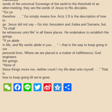
words of the universal Sovereign of the world to the threshold of an
after-meeting; they are the words of Jesus to His disciples.
“
Go ye
therefore. . . .” Go simply means live. Acts 1:8 is the description of how
to
go. Jesus did not say – Go into Jerusalem and Judea and Samaria, but,
“Ye shall
be witnesses unto Me” in all these places. He undertakes to establish the
goings.
“
If ye abide
in Me, and My words abide in you. . . ” – that is the way to keep going in
our
personal lives. Where we are placed is a matter of indifference; God
engineers
the goings.
“
None of
these things move me, neither count I my life dear unto myself . . .” That
is
how to keep going till we’re gone.
WeChat
Facebook
Line
Twitter
Sina
Qzone
Share
Weibo