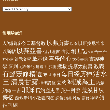
常用關鍵詞
以弗所書
今日基督教
人際關係
以斯拉尼希米
以撒
以賽亞書
創世記
以斯帖
但以理書
信徒
合一
合
受難
喜乐的心
啟示錄
實踐神
啟示文學
大公書信
神心意
教義
學
拯救
提摩太前書
審判
尼希米記
建造
押沙龍
活水
有聲靈修精選
每日经历神
末世
末日
三
清晨甘露
竭誠為主
立約
神學講座
約瑟
耶穌
荒漠甘泉
舊約歷史書
英中對照
約翰一書
樂侶
領
西敏斯特小教義問答
靈修神學
詞彙
雅各
讚美
袖訓練