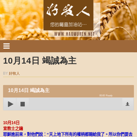
10月14日 竭誠為主
BY
好牧人
10月14日 竭誠為主
00:00
Ready
10
月
14
日
宣教士之鑰
耶穌進前來，對他們說：“天上地下所有的權柄都賜給我了。所以你們要去