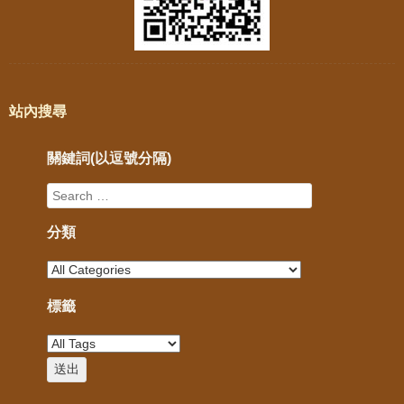
站內搜尋
關鍵詞(以逗號分隔)
分類
標籤