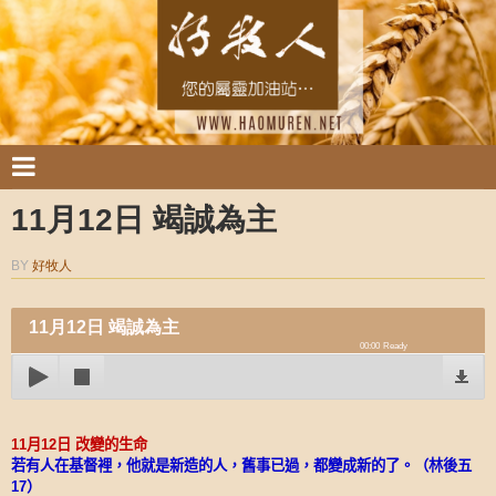
11月12日 竭誠為主
BY
好牧人
11月12日 竭誠為主
00:00
Ready
11
月
12
日
改變的生命
若有人在基督裡，他就是新造的人，舊事已過，都變成新的了。（林後五
17
）