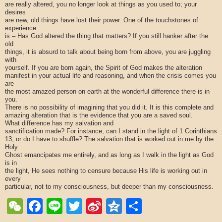
are really altered, you no longer look at things as you used to; your
desires
are new, old things have lost their power. One of the touchstones of
experience
is – Has God altered the thing that matters? If you still hanker after the
old
things, it is absurd to talk about being born from above, you are juggling
with
yourself. If you are born again, the Spirit of God makes the alteration
manifest in your actual life and reasoning, and when the crisis comes you
are
the most amazed person on earth at the wonderful difference there is in
you.
There is no possibility of imagining that you did it. It is this complete and
amazing alteration that is the evidence that you are a saved soul.
What difference has my salvation and
sanctification made? For instance, can I stand in the light of 1 Corinthians
13, or do I have to shuffle? The salvation that is worked out in me by the
Holy
Ghost emancipates me entirely, and as long as I walk in the light as God
is in
the light, He sees nothing to censure because His life is working out in
every
particular, not to my consciousness, but deeper than my consciousness.
WeChat
Facebook
Line
Twitter
Sina
Qzone
Share
Weibo