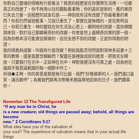
你對自己靈魂的得贖有什麼看法？救恩的經歷是在你實際生活裡，一切都
真正的改變了，你不再用以往的觀點看事物；你的喜好是新的，舊的東西
已失去力量。這經歷的試金石是——神到底有沒有改變了你最看重的東
西？你若仍然留戀舊事，又說已重生了，那實在是無稽的，是在欺哄自
己。你若已重生，神的靈就在你生活及心思上，顯明他的改變。當抉擇關
頭來到，對於自己那顯著奇妙的改變，你會是世上最稀奇詫異的那一個，
因為你根本沒可能會這樣做的，這完全想不到的改變，正是你得救的明
證。
我的得救與成聖，叫我有什麼改變？例如我能否坦然面對哥林多前書十三
章的教導，還是我要含糊躲閃？聖靈在我裡面成就的救恩，把我完全釋
放。只要我行在光中，正如神在光中，神對我便沒有可責之處，因為他在
遠超乎我意識範圍的每一細節中作工。
祈禱◆主啊，你的美善是那麼無可比擬，我們“好像做夢的人。我們滿口喜
笑、滿舌歡呼”；為著我們將再次帶著禾捆喜樂地回來的日子，我們讚美
你。
November 12 The Transfigured Life
“
If any man be in Christ, he
is a new creature; old things are passed away; behold, all things are
become
new.” 2 Corinthians 5:17
What idea have you of the salvation of
your soul? The experience of salvation means that in your actual life
things