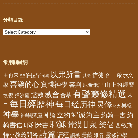
分類目錄
常用關鍵詞
以弗所書
信徒
亞伯拉罕
啟示文
主再來
合一
以撒
他瑪
喜樂的心
實踐神學
審判
山上的經歷
學
尼希米記
有聲靈修精選
教會
拯救
會幕
恢復
押沙龍
末
每日經歷神
每日经历神
灵修
異端
日
猶大
神學
竭诚为主
立約
約
神論
約翰一書
神學講座
耶穌
荒漠甘泉 樂侶
翰書信
耶利米書
西敏斯
詩篇
讀經
特小教義問答
隱藏
靈修神學
雅各
讚美