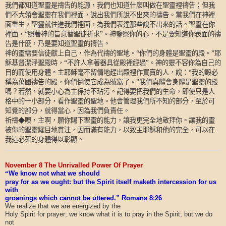
我們都知道聖靈是禱告的能源，我們也知道什麼叫做在聖靈裡禱告；但我
們不大領會聖靈在我們裡面，說出我們所說不出來的禱告。當我們在神裡
面重生，聖靈就住進我們裡面，為我們表達那些說不出來的話。聖靈在你
裡面，“照著神的旨意替聖徒祈求”。神鑒察你的心，不是要知道你表面的禱
告是什麼，乃是要知道聖靈的禱告。
神的靈需要信徒獻上自己，作為代禱的聖地。“你們的身體是聖靈的殿。”耶
穌基督潔淨聖殿時，“不許人拿著器具從殿裡經過”。神的靈不容你為自己的
目的而使用身體。主耶穌毫不留情地趕出殿裡作買賣的人，說：“我的殿必
稱為萬國禱告的殿，你們倒使它成為賊窩了。”我們真體會身體是聖靈的殿
嗎？若然，就要小心為主保持不玷污。記得要把我們的生命，即使只是人
格中的一小部分，看作聖靈的聖地。他會管理我們所不知的部分，至於可
知覺的部分，就得當心，因為我們負責任。
祈禱◆噢，主啊，願你賜下聖靈的能力，讓我更完全地敬拜你。讓我的靈
被你的聖靈耀目地貫注，因而滿有能力，以致主耶穌和他的完全，可以在
我這必死的身體得以彰顯。
November 8 The Unrivalled Power Of Prayer
“
We know not what we should
pray for as we ought: but the Spirit itself maketh intercession for us
with
groanings which cannot be uttered.” Romans 8:26
We realize that we are energized by the
Holy Spirit for prayer; we know what it is to pray in the Spirit; but we do
not