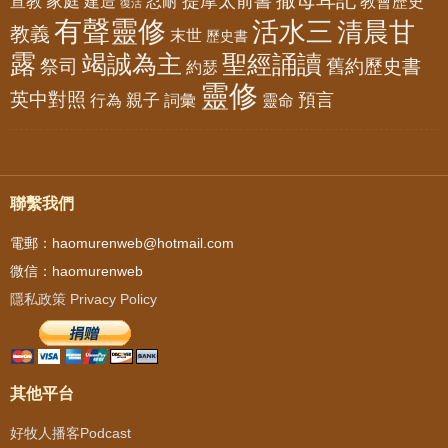
撒母耳記
提摩太前書
家庭
宣教
建造
忍耐
教會歷史
復活
有聲靈修
活水三
清晨甘
教義
末世
歷史書
露
竭誠為主
聖經誦讀
祭司
舊約歷史書
約瑟
靈修
英中對照
預言
親子
靈命
行為
詞彙
聯繫我們
電郵：haomurenweb@hotmail.com
微信：haomurenweb
隱私政策 Privacy Policy
其他平台
好牧人播客Podcast