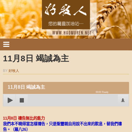
11月8日 竭誠為主
BY
好牧人
11月8日 竭誠為主
00:00
Ready
11
月
8
日
禱告無比的能力
我們本不曉得當怎樣禱告，只是聖靈親自用說不出來的歎息，替我們禱
告。（羅八
26
）