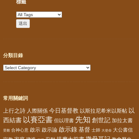
標籤
分類目錄
常用關鍵詞
以
今日基督教
上行之詩
以斯拉尼希米以斯帖
人際關係
先知
以賽亞書
西結書
創世記
加拉太書
但以理書
啟示錄
基督
啟示
啟示論
大公書信
合神心意
士師
受難
大使命