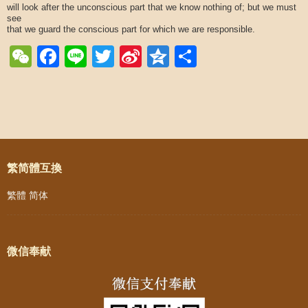
will look after the unconscious part that we know nothing of; but we must
see
that we guard the conscious part for which we are responsible.
WeChat
Facebook
Line
Twitter
Sina
Qzone
Share
Weibo
Post navigation
繁简體互換
繁體
简体
微信奉献