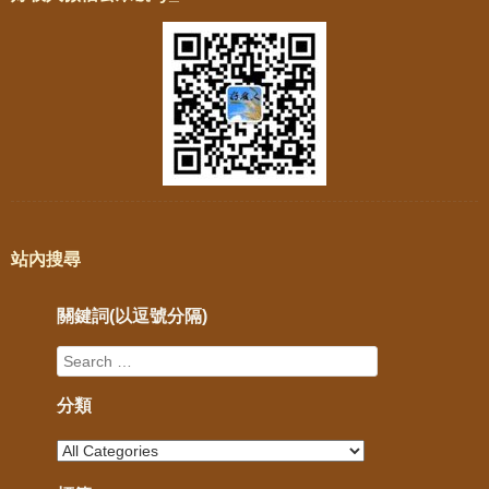
站內搜尋
關鍵詞(以逗號分隔)
分類