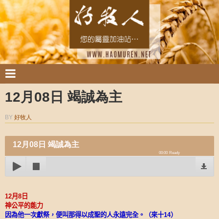
12月08日 竭誠為主
BY
好牧人
12月08日 竭誠為主
00:00
Ready
12
月
8
日
神公平的能力
因為他一次獻祭，便叫那得以成聖的人永遠完全。（來十
14
）