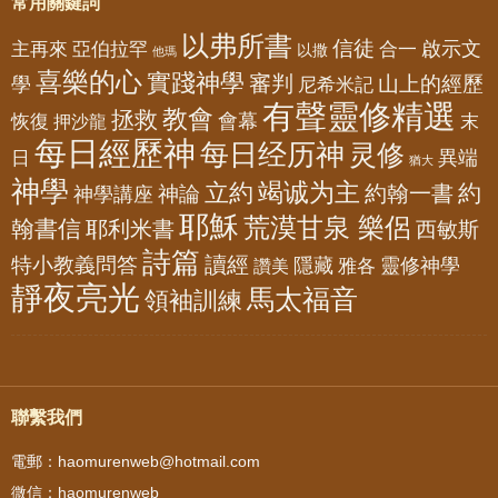
常用關鍵詞
以弗所書
信徒
亞伯拉罕
啟示文
主再來
合一
以撒
他瑪
喜樂的心
實踐神學
審判
山上的經歷
學
尼希米記
有聲靈修精選
教會
拯救
會幕
恢復
押沙龍
末
每日經歷神
每日经历神
灵修
異端
日
猶大
神學
竭诚为主
立約
約
神論
約翰一書
神學講座
耶穌
荒漠甘泉 樂侶
翰書信
耶利米書
西敏斯
詩篇
讀經
特小教義問答
隱藏
靈修神學
雅各
讚美
靜夜亮光
馬太福音
領袖訓練
聯繫我們
電郵：haomurenweb@hotmail.com
微信：haomurenweb