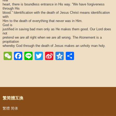
real
heart, there is boundless entrance in His way. “We have forgiveness
through His
blood.” Identification with the death of Jesus Christ means identification
with
Him to the death of everything that never was in Him.
God is
justified in saving bad men only as He makes them good. Our Lord does
not
pretend we are all right when we are all wrong. The Atonement is a
propitiation
whereby God through the death of Jesus makes an unholy man holy.
WeChat
Facebook
Line
Twitter
Sina
Qzone
Share
Weibo
Post navigation
繁简體互換
繁體
简体