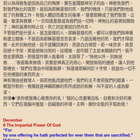
若以為得赦免是因為自己的悔罪，實在是踐踏神兒子的血。神赦免我們，
對我們無比的寬恕，是因為耶穌基督的死。我們的悔改，只是我們對他成
就了的救贖工作，有個人體認而產生的後果。
基督耶穌成了我們智慧、公
“
義、聖潔與救贖。
一旦知道基督成為我們這一切時，神無比的喜樂就開始
”
了；神的喜樂何時止住，死亡的定案就仍然作祟。
不管我們是什麼人，是怎麼樣的人，耶穌基督的死，都可以使我們與神重
新建立關係。不是因為耶穌基督苦苦哀求，乃是因著他的死，我們才得拯
救，此外別無他途。這不是賺回來的，而是白白領受。若一味苦求，故意
拒絕十字架，那是絕無功效的。這樣做，是叩錯了主並未開啟的門。我不
想走那條路，把我當作罪人般看待，太屈辱了。
除他以外，別無拯
“
救
表面看來無情，其實是神真正的用心，開放無阻的通道，讓人到他
……”
那裡去。
我們在寶血中得蒙赦罪。
與基督耶穌同釘十字架，就是向一切不
“
”
在他裡面的東西死去。
神有理由拯救壞人，倘若他能改變他們。我們的主不會把我們的錯事，一
概當作對的。救贖就是神藉耶穌的死所成就的和解，叫不潔的人成為聖
潔。
祈禱
◆
求你使我專心敬畏你的名！
我的心充塞著自私、自覺和次好的東
“
”
西，它們在我腦中盤旋，妨礙我的祈禱。主啊，願你全能的手幫助我！
December
8 The Impartial Power Of God
“For
by one offering he hath perfected for ever them that are sanctified.”