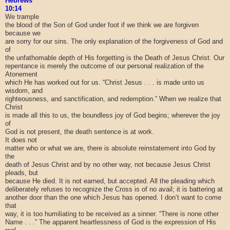
Hebrews
10:14
We trample
the blood of the Son of God under foot if we think we are forgiven
because we
are sorry for our sins. The only explanation of the forgiveness of God and
of
the unfathomable depth of His forgetting is the Death of Jesus Christ. Our
repentance is merely the outcome of our personal realization of the
Atonement
which He has worked out for us. “Christ Jesus . . . is made unto us
wisdom, and
righteousness, and sanctification, and redemption.” When we realize that
Christ
is made all this to us, the boundless joy of God begins; wherever the joy
of
God is not present, the death sentence is at work.
It does not
matter who or what we are, there is absolute reinstatement into God by
the
death of Jesus Christ and by no other way, not because Jesus Christ
pleads, but
because He died. It is not earned, but accepted. All the pleading which
deliberately refuses to recognize the Cross is of no avail; it is battering at
another door than the one which Jesus has opened. I don’t want to come
that
way, it is too humiliating to be received as a sinner. “There is none other
Name . . .” The apparent heartlessness of God is the expression of His