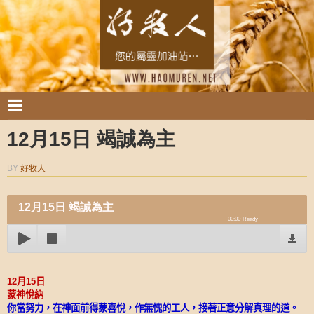
12月15日 竭誠為主
BY
好牧人
12月15日 竭誠為主
00:00
Ready
12
月
15
日
蒙神悅納
你當努力，在神面前得蒙喜悅，作無愧的工人，接著正意分解真理的道。