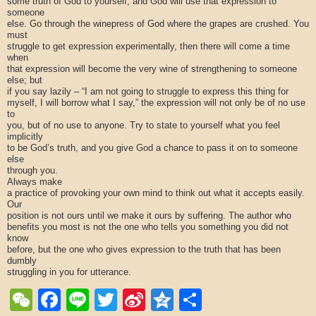
some truth of God to yourself, and God will use that expression to
someone
else. Go through the winepress of God where the grapes are crushed. You
must
struggle to get expression experimentally, then there will come a time
when
that expression will become the very wine of strengthening to someone
else; but
if you say lazily – “I am not going to struggle to express this thing for
myself, I will borrow what I say,” the expression will not only be of no use
to
you, but of no use to anyone. Try to state to yourself what you feel
implicitly
to be God’s truth, and you give God a chance to pass it on to someone
else
through you.
Always make
a practice of provoking your own mind to think out what it accepts easily.
Our
position is not ours until we make it ours by suffering. The author who
benefits you most is not the one who tells you something you did not
know
before, but the one who gives expression to the truth that has been
dumbly
struggling in you for utterance.
WeChat
Facebook
Line
Twitter
Sina
Qzone
Share