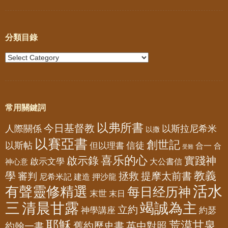
分類目錄
常用關鍵詞
以弗所書
今日基督教
人際關係
以斯拉尼希米
以撒
以賽亞書
創世記
以斯帖
但以理書
信徒
合一
合
受難
喜乐的心
啟示錄
實踐神
啟示文學
大公書信
神心意
教義
學
拯救
提摩太前書
審判
尼希米記
建造
押沙龍
活水
有聲靈修精選
每日经历神
末世
末日
三
清晨甘露
竭誠為主
立約
神學講座
約瑟
耶穌
荒漠甘泉
舊約歷史書
英中對照
約翰一書