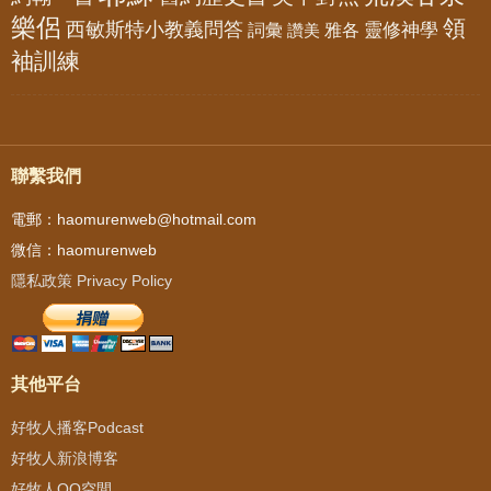
樂侶
領
西敏斯特小教義問答
靈修神學
詞彙
雅各
讚美
袖訓練
聯繫我們
電郵：haomurenweb@hotmail.com
微信：haomurenweb
隱私政策 Privacy Policy
其他平台
好牧人播客Podcast
好牧人新浪博客
好牧人QQ空間