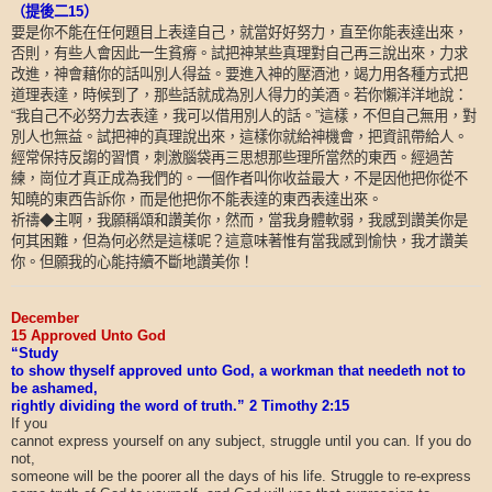
（提後二
15
）
要是你不能在任何題目上表達自己，就當好好努力，直至你能表達出來，
否則，有些人會因此一生貧瘠。試把神某些真理對自己再三說出來，力求
改進，神會藉你的話叫別人得益。要進入神的壓酒池，竭力用各種方式把
道理表達，時候到了，那些話就成為別人得力的美酒。若你懶洋洋地說：
我自己不必努力去表達，我可以借用別人的話。
這樣，不但自己無用，對
“
”
別人也無益。試把神的真理說出來，這樣你就給神機會，把資訊帶給人。
經常保持反謅的習慣，刺激腦袋再三思想那些理所當然的東西。經過苦
練，崗位才真正成為我們的。一個作者叫你收益最大，不是因他把你從不
知曉的東西告訴你，而是他把你不能表達的東西表達出來。
祈禱
◆
主啊，我願稱頌和讚美你，然而，當我身體軟弱，我感到讚美你是
何其困難，但為何必然是這樣呢？這意味著惟有當我感到愉快，我才讚美
你。但願我的心能持續不斷地讚美你！
December
15 Approved Unto God
“Study
to show thyself approved unto God, a workman that needeth not to
be ashamed,
rightly dividing the word of truth.” 2 Timothy 2:15
If you
cannot express yourself on any subject, struggle until you can. If you do
not,
someone will be the poorer all the days of his life. Struggle to re-express