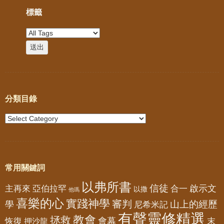
標籤
分類目錄
常用關鍵詞
以弗所書
信徒
亞伯拉罕
啟示文
主再來
合一
以撒
他瑪
喜樂的心
實踐神學
審判
山上的經歷
學
尼希米記
有聲靈修精選
教會
拯救
會幕
恢復
押沙龍
末