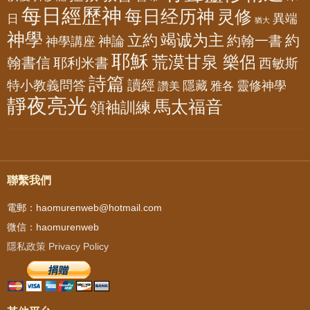
每日經歷神
每日经历神
灵修
異端
日
猶大
神學
竭诚为主
立約
約
神論
約翰一書
神學講座
耶穌
荒漠甘泉 樂侶
翰書信
耶利米書
西敏斯
詩篇
讀經
特小教義問答
隱藏
靈修神學
雅各
讚美
靜夜亮光
馬太福音
領袖訓練
聯繫我們
電郵：haomurenweb@hotmail.com
微信：haomurenweb
隱私政策 Privacy Policy