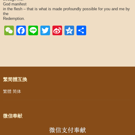
God manifest
in the flesh – that is what is made profoundly possible for you and me by
the
Redemption.
WeChat
Facebook
Line
Twitter
Sina
Qzone
Share
Weibo
Post navigation
繁简體互換
繁體
简体
微信奉献