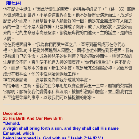
（賽七
14
）
他在歷史中誕生。
因此所要生的聖者，必稱為神的兒子。
（路一
）耶穌
“
”
35
基督是降生到世界，不是從這世界而出。他不是從歷史演進而生，乃是從
歷史以外而來。耶穌基督不是人類最好的一個；他是完全無法算在人類之
內的一位。他不是人變作神，乃是神成了肉身，成了人的形狀，是從外而
來的。他的生命最崇高最聖潔，卻從最卑微的門進來。主的誕生，是降臨
人間。
他在我裡面誕生。
我為你們再受生產之苦，直等到基督成形在你們心
“
裡。
加四
主是從外面進到人類歷史，同樣也從外面進到我裡面。我有
”(
19)
沒有讓自己的生命，成為神兒子的伯利恒？我必須從神而生，這與天然的
生產完全不同，否則便不能進入神的國度裡。
你們必須重生
，這不是命
“
”
令，而是一項基本的事實。新生的本質，就是我完全降服於神，以致基督
成形在我裡面，他的本性開始透過我工作。
神在肉身顯現－－這是救恩為你我所成就的事實。
祈禱
◆
噢，主啊，當我們在今早思想以賽亞書第五十三章，願禰的榮耀將
它顯明；願禰使我們變得柔和與溫順，被禰所激勵和振奮，並且將我們提
升至這種榮耀的事奉，以致我們可以捕捉禰的形象。
December
25 His Birth And Our New Birth
“Behold,
a virgin shall bring forth a son, and they shall call His name
Emanuel, which
being interpreted is, God with us.” Isaiah 7:14 (R.V.)