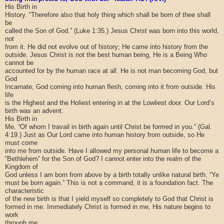
His Birth in
History. “Therefore also that holy thing which shall be born of thee shall
be
called the Son of God.” (Luke 1:35.) Jesus Christ was born into this world,
not
from it. He did not evolve out of history; He came into history from the
outside. Jesus Christ is not the best human being, He is a Being Who
cannot be
accounted for by the human race at all. He is not man becoming God, but
God
Incarnate, God coming into human flesh, coming into it from outside. His
life
is the Highest and the Holiest entering in at the Lowliest door. Our Lord’s
birth was an advent.
His Birth in
Me. “Of whom I travail in birth again until Christ be formed in you.” (Gal.
4:19.) Just as Our Lord came into human history from outside, so He
must come
into me from outside. Have I allowed my personal human life to become a
“Bethlehem” for the Son of God? I cannot enter into the realm of the
Kingdom of
God unless I am born from above by a birth totally unlike natural birth. “Ye
must be born again.” This is not a command, it is a foundation fact. The
characteristic
of the new birth is that I yield myself so completely to God that Christ is
formed in me. Immediately Christ is formed in me, His nature begins to
work
through me.