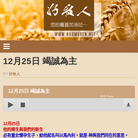
12月25日 竭誠為主
BY
好牧人
12月25日 竭誠為主
00:00
Ready
12
月
25
日
他的降生與我們的新生
必有童女懷孕生子，給他起名叫以馬內利。就是
神與我們同在的意思。