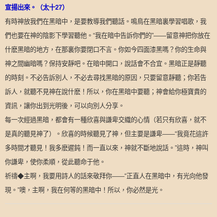
宣揚出來。（太十
27
）
有時神放我們在黑暗中，是要教導我們聽話。鳴鳥在黑暗裏學習唱歌，我
們也要在神的陰影下學習聽他。“我在暗中告訴你們的”——留意神把你放在
什麽黑暗的地方，在那裏你要閉口不言。你如今四面漆黑嗎？你的生命與
神之間幽暗嗎？保持安靜吧。在暗中開口，說話會不合宜。黑暗正是靜聽
的時刻。不必告訴別人，不必去尋找黑暗的原因，只要留意靜聽；你若告
訴人，就聽不見神在說什麽！所以，你在黑暗中要聽；神會給你極寶貴的
資訊，讓你出到光明後，可以向別人分享。
每一次經過黑暗，都會有一種欣喜與謙卑交織的心情（若只有欣喜，就不
是真的聽見神了）。欣喜的時候聽見了神，但主要是謙卑——“我竟花這許
多時間才聽見！我多麽遲鈍！而一直以來，神就不斷地說話。”這時，神叫
你謙卑，使你柔順，從此聽命于他。
祈禱◆主啊，我要用詩人的話來敬拜你——“正直人在黑暗中，有光向他發
現。”噢，主啊，我在何等的黑暗中！所以，你必然是光。