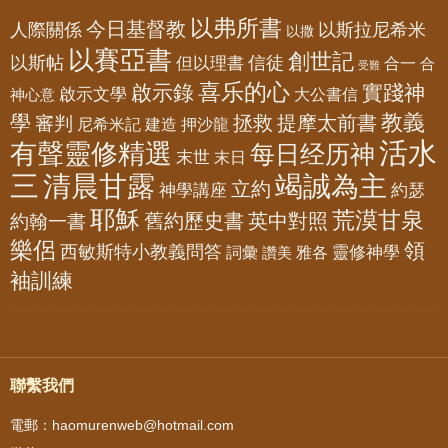
以弗所書
今日基督教
人際關係
以斯拉尼希米
以撒
以賽亞書
創世記
以斯帖
但以理書
信徒
合一
合
受難
喜乐的心
啟示錄
實踐神
啟示文學
大公書信
神心意
教義
學
拯救
提摩太前書
審判
尼希米記
建造
押沙龍
活水
有聲靈修精選
每日经历神
末世
末日
三
清晨甘露
竭誠為主
立約
神學講座
約瑟
耶穌
荒漠甘泉
舊約歷史書
英中對照
約翰一書
樂侶
領
西敏斯特小教義問答
靈修神學
詞彙
雅各
讚美
袖訓練
聯繫我們
電郵：haomurenweb@hotmail.com