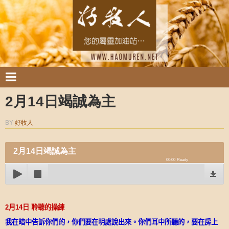
2月14日竭誠為主
BY
好牧人
2月14日竭誠為主
00:00
Ready
2
月
14
日
聆聽的操練
我在暗中告訴你們的，你們要在明處說出來。你們耳中所聽的，要在房上