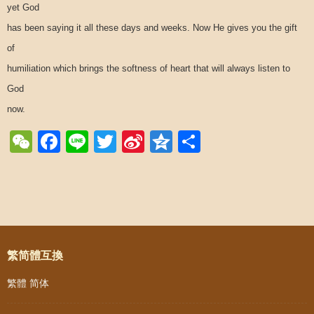
yet God
has been saying it all these days and weeks. Now He gives you the gift
of
humiliation which brings the softness of heart that will always listen to
God
now.
WeChat
Facebook
Line
Twitter
Sina
Qzone
Share
Weibo
Post navigation
繁简體互換
繁體
简体