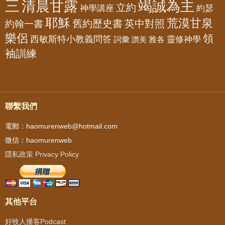
三
清晨甘露
竭誠為主
立約
神學講座
約瑟
耶穌
荒漠甘泉
舊約歷史書
英中對照
約翰一書
樂侶
領
西敏斯特小教義問答
靈修神學
詞彙
雅各
讚美
袖訓練
聯繫我們
電郵：haomurenweb@hotmail.com
微信：haomurenweb
隱私政策 Privacy Policy
其他平台
好牧人播客Podcast