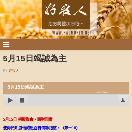
5月15日竭誠為主
BY
好牧人
5月15日竭誠為主
00:00
Ready
5
月
15
日
把握機會，面對現實
使你們知道他的恩召有何等指望。（弗一
18
）