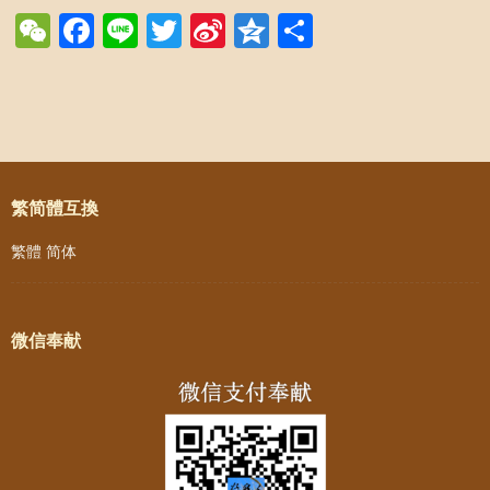
WeChat
Facebook
Line
Twitter
Sina
Qzone
Share
Weibo
Post navigation
繁简體互換
繁體
简体
微信奉献