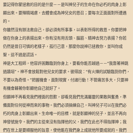
要記得你蒙拯救的目的是什麼－－是叫神兒子的生命在你必朽的肉身上彰
顯出來。要殫精竭慮，去體會成為神兒女的恩召；要每次正面面對所遭遇
的。
你雖然沒有辦法救自己，卻必須有所事事，以表彰所得的救恩。你要把神
做在你身上的表揚出來。你有沒有用舌頭、腦筋、精神去努力表揚？你若
仍然是昔日可憐的老樣子，孤行己意，那麼你說神已拯救你，並叫你成
聖，這不過是謊話。
神是大工程師，他容許困難臨到你身上，要看你能否越過－－“我靠著神跳
過牆垣”。神不會放鬆對他兒女的要求。彼得說：“有火煉的試驗臨到你們，
不要以為奇怪。”把握機會，面對現實，付諸行動！不管痛苦多大，只要神
有機會藉著你彰顯他自己就好了。
但願神不再看見我們裡面的怨歎，卻看見我們充滿屬靈的果敢與奮勇，準
備面對任何從神而來的事物。我們必須操練自己，叫神兒子可以在我們必
朽的肉身上彰顯出來。生命唯一的目標，就是彰顯神的兒子，並且不再向
神發號施令。我們的主從來沒有指揮他的父，我們在此也不得指揮神；我
們在世上是要順服他的旨意，使他能在我們身上成就他所要成就的。我們