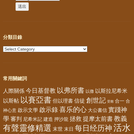
分類目錄
常用關鍵詞
以弗所書
今日基督教
人際關係
以斯拉尼希米
以撒
以賽亞書
創世記
以斯帖
但以理書
信徒
合一
合
受難
喜乐的心
啟示錄
實踐神
啟示文學
大公書信
神心意
教義
學
拯救
提摩太前書
審判
尼希米記
建造
押沙龍
活水
有聲靈修精選
每日经历神
末世
末日