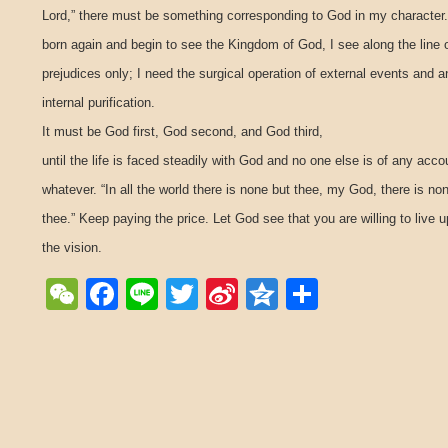
Lord,” there must be something corresponding to God in my character.
born again and begin to see the Kingdom of God, I see along the line 
prejudices only; I need the surgical operation of external events and a
internal purification.
It must be God first, God second, and God third,
until the life is faced steadily with God and no one else is of any acco
whatever. “In all the world there is none but thee, my God, there is no
thee.” Keep paying the price. Let God see that you are willing to live u
the vision.
WeChat
Facebook
Line
Twitter
Sina
Qzone
Share
Weibo
Post navigation