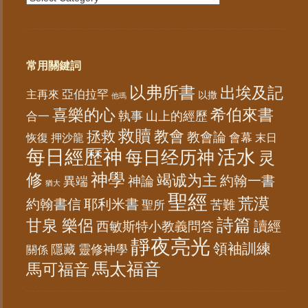
常用關鍵詞
以弗所書
出埃及記
亞伯拉罕
主再來
以撒
他瑪
喜樂的心
希伯來書
山上的經歷
執事
合一
救贖
教會
拯救
教會論
會幕
恢復
末日
押沙龍
每日經歷神
活水
每日经历神
灵
神學
修
竭诚为主
約翰一書
神論
異端
猶大
聖經
荒漠
約翰書信
耶利米書
苦難
聖所
詩篇
甘泉 樂侶
讀經
西敏斯特小教義問答
靜夜亮光
領袖訓練
隱藏
靈修神學
關係
馬太福音
馬可福音