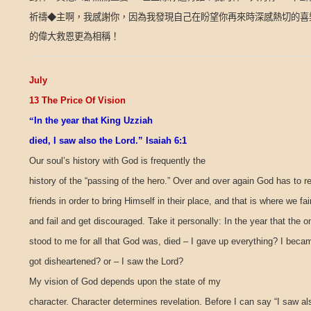
祈禱◆主啊，我感謝你，因為我發現自己在盼望你再來時深感熱切的喜
的偉大救恩更為相稱！
July
13 The Price Of Vision
“
In the year that King Uzziah
died, I saw also the Lord.” Isaiah 6:1
Our soul’s history with God is frequently the
history of the “passing of the hero.” Over and over again God has to 
friends in order to bring Himself in their place, and that is where we fai
and fail and get discouraged. Take it personally: In the year that the 
stood to me for all that God was, died – I gave up everything? I became
got disheartened? or – I saw the Lord?
My vision of God depends upon the state of my
character. Character determines revelation. Before I can say “I saw al