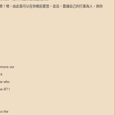
樂！噢，由此我可以在你眼前蒙恩，並且，要讓自己的行事為人，與你
remove our
nt
one who
 ill? I
so the