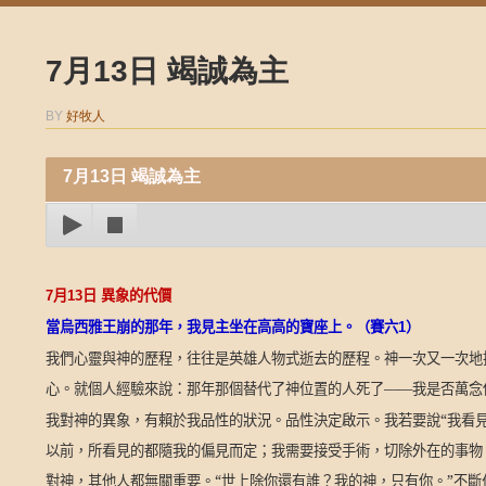
7月13日 竭誠為主
BY
好牧人
7月13日 竭誠為主
7
月
13
日
異象的代價
當烏西雅王崩的那年，我見主坐在高高的寶座上。（賽六
1
）
我們心靈與神的歷程，往往是英雄人物式逝去的歷程。神一次又一次地
心。就個人經驗來說：那年那個替代了神位置的人死了——我是否萬念
我對神的異象，有賴於我品性的狀況。品性決定啟示。我若要說“我看
以前，所看見的都隨我的偏見而定；我需要接受手術，切除外在的事物
對神，其他人都無關重要。“世上除你還有誰？我的神，只有你。”不