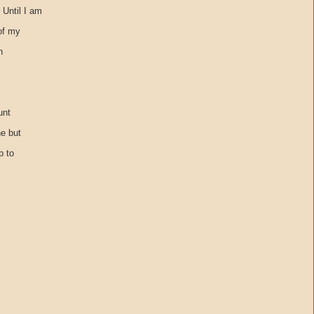
 Until I am
of my
n
unt
ne but
p to