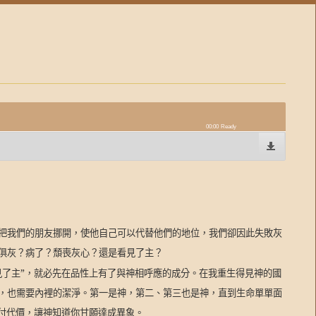
00:00
Ready
把我們的朋友挪開，使他自己可以代替他們的地位，我們卻因此失敗灰
俱灰？病了？頹喪灰心？還是看見了主？
見了主”，就必先在品性上有了與神相呼應的成分。在我重生得見神的國
，也需要內裡的潔淨。第一是神，第二、第三也是神，直到生命單單面
斷付代價，讓神知道你甘願達成異象。