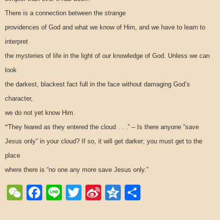
There is a connection between the strange
providences of God and what we know of Him, and we have to learn to
interpret
the mysteries of life in the light of our knowledge of God. Unless we can
look
the darkest, blackest fact full in the face without damaging God’s
character,
we do not yet know Him.
“
They feared as they entered the cloud . . .” – Is there anyone “save
Jesus only” in your cloud? If so, it will get darker; you must get to the
place
where there is “no one any more save Jesus only.”
WeChat
Facebook
Line
Twitter
Sina
Qzone
Share
Weibo