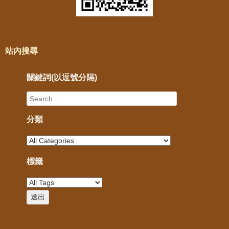
站內搜尋
關鍵詞(以逗號分隔)
分類
標籤