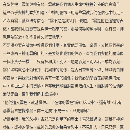
在聖經裡，雲總與神有關。雲就是我們個人生命中裡裡外外的悲哀痛苦，
這些似乎與神的本質相違，但神的靈卻正用這些雲教我們在信心中行走。
若沒有雲，就無法有信心。“雲不過是我父腳下的塵。”雲是他在這裡的表
徵，當我們明白愁苦是與神一起來的雲，那是何等的啟示啊！沒有雲，神
就無法就近，他不會萬丈光芒地來。
不要說神要在試煉中教導我們什麼，其實他要用每一朵雲，去掉我們學的
一些東西。神用雲的目的，是要簡化我們的信心，直到我們與他的關係像
一個小孩子一樣——只有神和我，別人不過是影兒。別人若不成為影兒，
雲和黑暗就必不斷臨到。我與神的關係，是否日益單純？似乎難以明白神
的旨意，與我們對他的認識有一定的關係；我們必須學習在認識神的光
中，明白生命中的奧秘。除非我們能面對最黑暗的人生，而對神的性情仍
無所歪曲，否則我們仍未認識神。
“他們進入雲裡，就甚懼怕……”在你的雲裡“除耶穌以外”，還有誰？若有，
那雲就會愈變愈黑。你一定要“不見一人，只見耶穌”。
祈禱◆噢，我的父神，雲彩只是你足下的塵土！當恐懼過後，讓我在神的
眷佑、或神的屬性、或神的恩典的每朵雲彩中，不見別人，只見耶穌，直