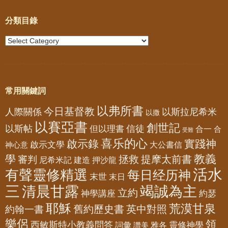
分類目錄
常用關鍵詞
以弗所書
今日基督教
人際關係
以斯拉尼希米
以撒
以賽亞書
創世記
以斯帖
但以理書
信徒
合一
合
受難
喜乐的心
啟示錄
實踐神
啟示文學
大公書信
神心意
教義
學
拯救
提摩太前書
審判
尼希米記
建造
押沙龍
活水
有聲靈修精選
每日经历神
末世
末日
三
清晨甘露
竭誠為主
立約
神學講座
約瑟
耶穌
荒漠甘泉
舊約歷史書
英中對照
約翰一書
樂侶
領
西敏斯特小教義問答
靈修神學
詞彙
雅各
讚美