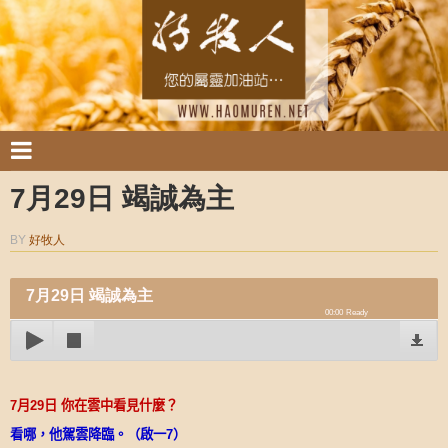
7月29日 竭誠為主
BY
好牧人
7月29日 竭誠為主
00:00
Ready
7
月
29
日
你在雲中看見什麼？
看哪，他駕雲降臨。（啟一
7
）