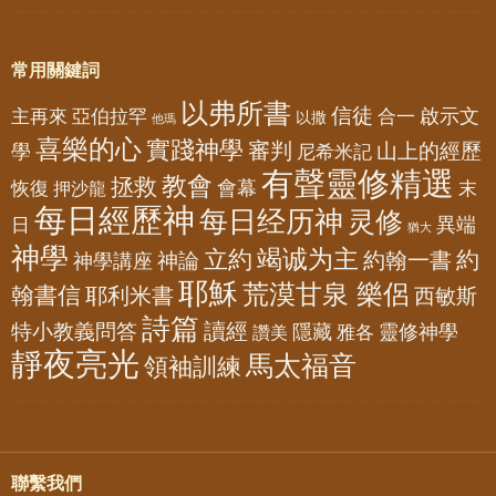
常用關鍵詞
以弗所書
信徒
亞伯拉罕
啟示文
主再來
合一
以撒
他瑪
喜樂的心
實踐神學
審判
山上的經歷
學
尼希米記
有聲靈修精選
教會
拯救
會幕
恢復
押沙龍
末
每日經歷神
每日经历神
灵修
異端
日
猶大
神學
竭诚为主
立約
約
神論
約翰一書
神學講座
耶穌
荒漠甘泉 樂侶
翰書信
耶利米書
西敏斯
詩篇
讀經
特小教義問答
隱藏
靈修神學
雅各
讚美
靜夜亮光
馬太福音
領袖訓練
聯繫我們