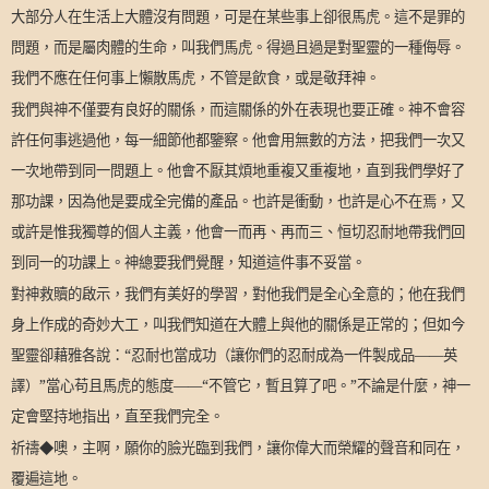
大部分人在生活上大體沒有問題，可是在某些事上卻很馬虎。這不是罪的
問題，而是屬肉體的生命，叫我們馬虎。得過且過是對聖靈的一種侮辱。
我們不應在任何事上懶散馬虎，不管是飲食，或是敬拜神。
我們與神不僅要有良好的關係，而這關係的外在表現也要正確。神不會容
許任何事逃過他，每一細節他都鑒察。他會用無數的方法，把我們一次又
一次地帶到同一問題上。他會不厭其煩地重複又重複地，直到我們學好了
那功課，因為他是要成全完備的產品。也許是衝動，也許是心不在焉，又
或許是惟我獨尊的個人主義，他會一而再、再而三、恒切忍耐地帶我們回
到同一的功課上。神總要我們覺醒，知道這件事不妥當。
對神救贖的啟示，我們有美好的學習，對他我們是全心全意的；他在我們
身上作成的奇妙大工，叫我們知道在大體上與他的關係是正常的；但如今
聖靈卻藉雅各說：“忍耐也當成功（讓你們的忍耐成為一件製成品——英
譯）”當心苟且馬虎的態度——“不管它，暫且算了吧。”不論是什麼，神一
定會堅持地指出，直至我們完全。
祈禱◆噢，主啊，願你的臉光臨到我們，讓你偉大而榮耀的聲音和同在，
覆遍這地。