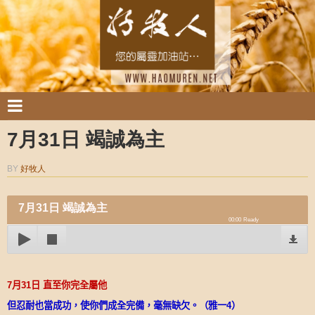
7月31日 竭誠為主
BY
好牧人
7月31日 竭誠為主
00:00
Ready
7
月
31
日
直至你完全屬他
但忍耐也當成功，使你們成全完備，毫無缺欠。（雅一
4
）