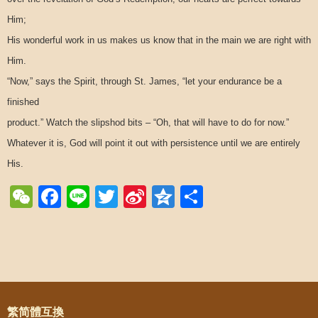
Him;
His wonderful work in us makes us know that in the main we are right with
Him.
“Now,” says the Spirit, through St. James, “let your endurance be a
finished
product.” Watch the slipshod bits – “Oh, that will have to do for now.”
Whatever it is, God will point it out with persistence until we are entirely
His.
WeChat
Facebook
Line
Twitter
Sina
Qzone
Share
Weibo
Post navigation
繁简體互換