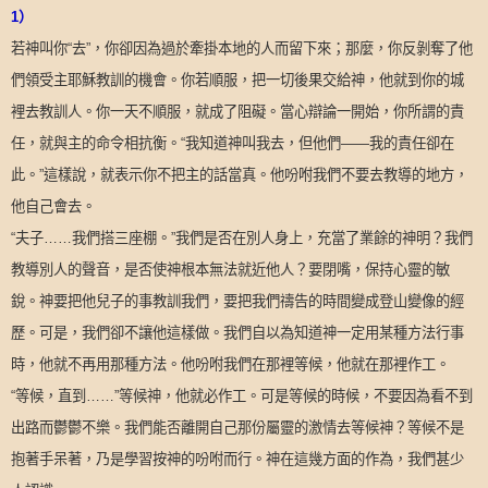
1
）
若神叫你“去”，你卻因為過於牽掛本地的人而留下來；那麼，你反剝奪了他
們領受主耶穌教訓的機會。你若順服，把一切後果交給神，他就到你的城
裡去教訓人。你一天不順服，就成了阻礙。當心辯論一開始，你所謂的責
任，就與主的命令相抗衡。“我知道神叫我去，但他們——我的責任卻在
此。”這樣說，就表示你不把主的話當真。他吩咐我們不要去教導的地方，
他自己會去。
“夫子……我們搭三座棚。”我們是否在別人身上，充當了業餘的神明？我們
教導別人的聲音，是否使神根本無法就近他人？要閉嘴，保持心靈的敏
銳。神要把他兒子的事教訓我們，要把我們禱告的時間變成登山變像的經
歷。可是，我們卻不讓他這樣做。我們自以為知道神一定用某種方法行事
時，他就不再用那種方法。他吩咐我們在那裡等候，他就在那裡作工。
“等候，直到……”等候神，他就必作工。可是等候的時候，不要因為看不到
出路而鬱鬱不樂。我們能否離開自己那份屬靈的激情去等候神？等候不是
抱著手呆著，乃是學習按神的吩咐而行。神在這幾方面的作為，我們甚少