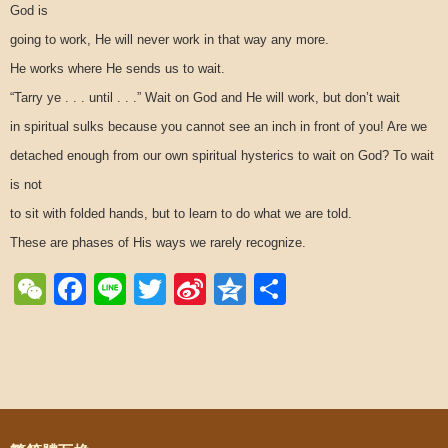
God is
going to work, He will never work in that way any more.
He works where He sends us to wait.
“
Tarry ye . . . until . . .” Wait on God and He will work, but don’t wait
in spiritual sulks because you cannot see an inch in front of you! Are we
detached enough from our own spiritual hysterics to wait on God? To wait
is not
to sit with folded hands, but to learn to do what we are told.
These are phases of His ways we rarely recognize.
WeChat
Facebook
Line
Twitter
Sina
Qzone
Share
Weibo
Post navigation