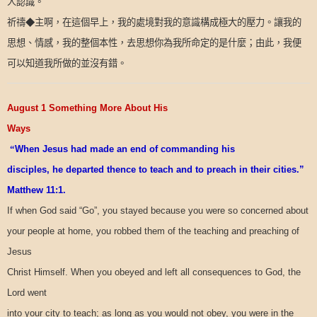
人認識。
祈禱◆主啊，在這個早上，我的處境對我的意識構成極大的壓力。讓我的
思想、情感，我的整個本性，去思想你為我所命定的是什麼；由此，我便
可以知道我所做的並沒有錯。
August 1 Something More About His
Ways
“
When Jesus had made an end of commanding his
disciples, he departed thence to teach and to preach in their cities.”
Matthew 11:1.
If when God said “Go”, you stayed because you were so concerned about
your people at home, you robbed them of the teaching and preaching of
Jesus
Christ Himself. When you obeyed and left all consequences to God, the
Lord went
into your city to teach; as long as you would not obey, you were in the