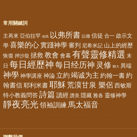
常用關鍵詞
以弗所書
信徒
亞伯拉罕
啟示文
主再來
合一
以撒
他瑪
喜樂的心
實踐神學
審判
山上的經歷
學
尼希米記
有聲靈修精選
教會
拯救
會幕
恢復
押沙龍
末
每日經歷神
每日经历神
灵修
異端
日
猶大
神學
竭诚为主
立約
約
神論
約翰一書
神學講座
耶穌
荒漠甘泉 樂侶
翰書信
耶利米書
西敏斯
詩篇
讀經
特小教義問答
隱藏
靈修神學
雅各
讚美
靜夜亮光
馬太福音
領袖訓練