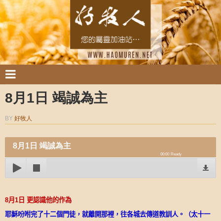
8月1日 竭誠為主
BY
好牧人
8月1日 竭誠為主
00:00
Ready
8
月
1
日
更認識他的作為
耶穌吩咐完了十二個門徒，就離開那裡，往各城去傳道教訓人。（太十一