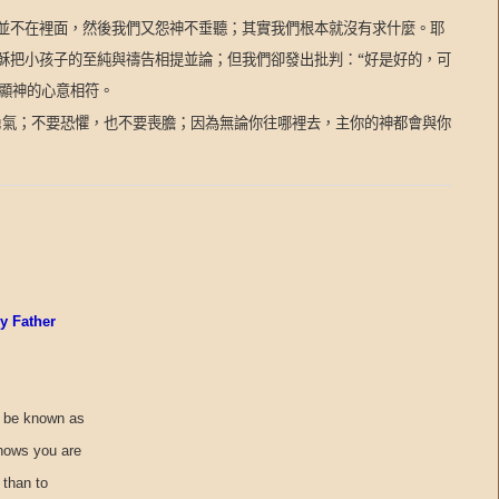
志並不在裡面，然後我們又怨神不垂聽；其實我們根本就沒有求什麼。耶
穌把小孩子的至純與禱告相提並論；但我們卻發出批判：“好是好的，可
彰顯神的心意相符。
勇氣；不要恐懼，也不要喪膽；因為無論你往哪裡去，主你的神都會與你
hy Father
o be known as
knows you are
 than to