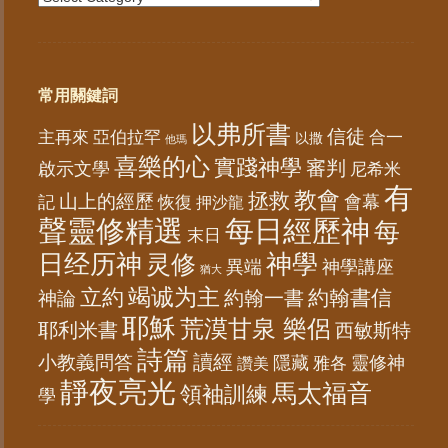
常用關鍵詞
以弗所書
信徒
亞伯拉罕
主再來
合一
以撒
他瑪
喜樂的心
實踐神學
審判
啟示文學
尼希米
有
教會
拯救
山上的經歷
會幕
記
恢復
押沙龍
聲靈修精選
每日經歷神
每
末日
日经历神
神學
灵修
異端
神學講座
猶大
竭诚为主
立約
約翰書信
神論
約翰一書
耶穌
荒漠甘泉 樂侶
耶利米書
西敏斯特
詩篇
讀經
小教義問答
隱藏
靈修神
雅各
讚美
靜夜亮光
馬太福音
領袖訓練
學