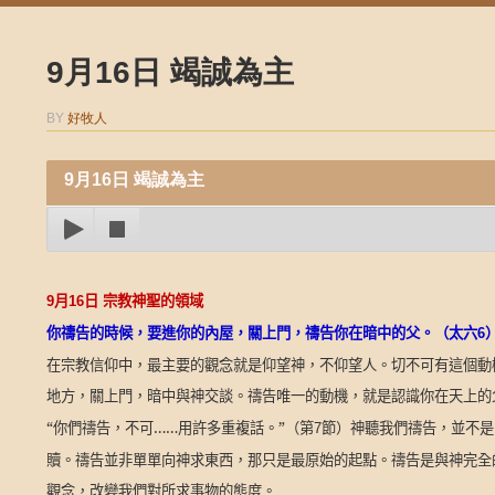
9月16日 竭誠為主
BY
好牧人
9月16日 竭誠為主
9
月
16
日
宗教神聖的領域
你禱告的時候，要進你的內屋，關上門，禱告你在暗中的父。（太六
6
在宗教信仰中，最主要的觀念就是仰望神，不仰望人。切不可有這個動
地方，關上門，暗中與神交談。禱告唯一的動機，就是認識你在天上的
“你們禱告，不可……用許多重複話。”（第
節）神聽我們禱告，並不是
7
贖。禱告並非單單向神求東西，那只是最原始的起點。禱告是與神完全
觀念，改變我們對所求事物的態度。