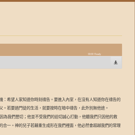
00:00
Ready
）
機：希望人家知道你時刻禱告。要進入內室，在沒有人知道你在禱告的
父。若要過門徒的生活，就要按時在暗中禱告，此外別無他途。
因為我們懇切；他並不受我們的迫切誠心打動，他聽我們只因他的救
的合一。神的兒子若藉重生成形在我們裡面，他必然會超越我們的常理