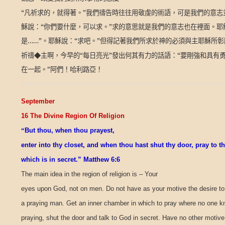
“凡祈求的，就得著。”我們禱告時往往用敬虔的術語，可是我們的意
穌說：“你們要什麼，可以求。”求的意思就是我們的意志也在裡面。耶
是……”。耶穌說：“求吧。”但得記著我們所求於神的必須與主耶穌所
祈禱◆主啊，今早的“每日亮光”發出何其有力的話語：“要剛強和具有
在一起。”阿們！哈利路亞！
September
16 The Divine Region Of Religion
“
But thou, when thou prayest,
enter into thy closet, and when thou hast shut thy door, pray to t
which is in secret.” Matthew 6:6
The main idea in the region of religion is – Your
eyes upon God, not on men. Do not have as your motive the desire t
a praying man. Get an inner chamber in which to pray where no one 
praying, shut the door and talk to God in secret. Have no other motive