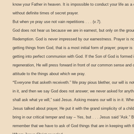
know your Father in heaven. It is impossible to conduct your life as a 
without definite times of secret prayer.
But when ye pray use not vain repetitions . . . (v.7).
God does not hear us because we are in earnest, but only on the grou
Redemption. God is never impressed by our earnestness. Prayer is no
getting things from God, that is a most initial form of prayer; prayer is
getting into perfect communion with God. If the Son of God is formed 
regeneration, He will press forward in front of our common sense and
attitude to the things about which we pray.
“
Everyone that asketh receiveth.” We pray pious blether, our will is no
in it, and then we say God does not answer; we never asked for anyth
shall ask what ye will,” said Jesus. Asking means our will is in it. Wh
Jesus talked about prayer, He put it with the grand simplicity of a chil
bring in our critical temper and say – Yes, but . . . Jesus said “Ask.” B
remember that we have to ask of God things that are in keeping with 