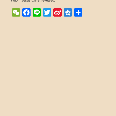
Whom Jesus Christ revealed.
WeChat
Facebook
Line
Twitter
Sina
Qzone
Share
Weibo
Post navigation