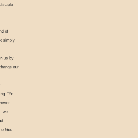
disciple
nd of
t simply
in us by
 change our
t
ing. “Ye
enever
d: we
ut
the God