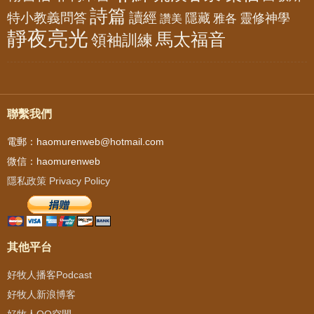
詩篇
讀經
特小教義問答
隱藏
靈修神學
雅各
讚美
靜夜亮光
馬太福音
領袖訓練
聯繫我們
電郵：haomurenweb@hotmail.com
微信：haomurenweb
隱私政策 Privacy Policy
其他平台
好牧人播客Podcast
好牧人新浪博客
好牧人QQ空間