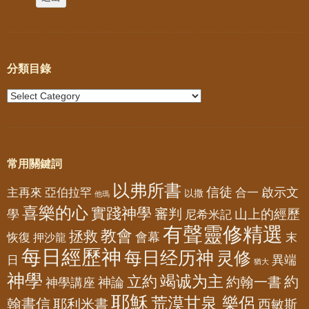
分類目錄
常用關鍵詞
以弗所書
信徒
亞伯拉罕
啟示文
主再來
合一
以撒
他瑪
喜樂的心
實踐神學
審判
山上的經歷
學
尼希米記
有聲靈修精選
教會
拯救
會幕
恢復
押沙龍
末
每日經歷神
每日经历神
灵修
異端
日
猶大
神學
竭诚为主
立約
約
神論
約翰一書
神學講座
耶穌
荒漠甘泉 樂侶
翰書信
耶利米書
西敏斯