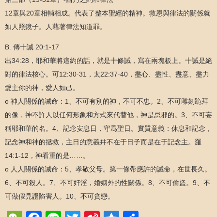
12章與20章相輔相成。代表了整本聖經的精神。救恩與律法的關係就
如人照鏡子。人藉著律法知道罪。
B. 傳十誡 20:1-17
出34:28，耶和華將這約的話，就是十條誡，寫在兩塊板上。十誡是絕
對的律法核心。可12:30-31，太22:37-40，盡心、盡性、盡意、盡力
愛主你的神，愛人如己。
o 神人關係的誡命：1、不可有別的神，不可不忠。2、不可雕刻跪拜
的像，神不許人以任何形象和方式來代替他，神是忌邪的。3、不可妄
稱耶和華的名。4、記念安息日，守爲聖日。實質意義：休息和記念，
記念神和神的拯救，主日的意義幷不在于日子而是在于記念主。羅
14:1-12，神看重的是……。
o 人人關係的誡命：5、孝敬父母。第一條帶應許的誡命，在世長久。
6、不可殺人。7、不可奸淫，婚姻外的性關係。8、不可偷盜。9、不
可做假見證陷害人。10、不可貪戀。