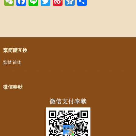
WeChat
Facebook
Line
Twitter
Sina
Qzone
Share
Weibo
Post navigation
繁简體互換
繁體
简体
微信奉献