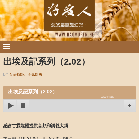
出埃及記系列（2.02）
BY
金華牧師、金佩師母
出埃及記系列（2.02）
00:00
Ready
感謝甘霖媒體提供音頻和講義大綱
第三部（19-31章）-西乃之約和律法