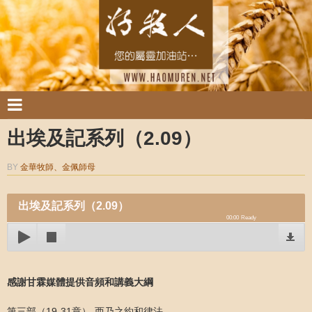
出埃及記系列（2.09）
BY
金華牧師、金佩師母
出埃及記系列（2.09）
00:00
Ready
感謝甘霖媒體提供音頻和講義大綱
第三部（19-31章）-西乃之約和律法