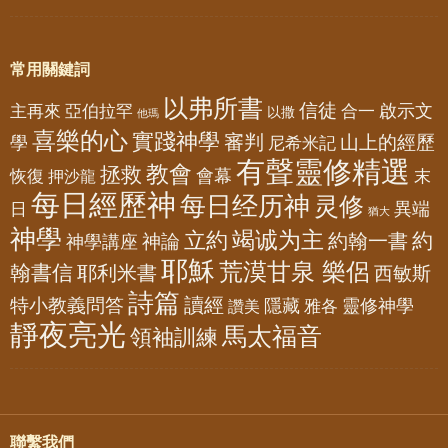
常用關鍵詞
以弗所書
信徒
亞伯拉罕
啟示文
主再來
合一
以撒
他瑪
喜樂的心
實踐神學
審判
山上的經歷
學
尼希米記
有聲靈修精選
教會
拯救
會幕
恢復
押沙龍
末
每日經歷神
每日经历神
灵修
異端
日
猶大
神學
竭诚为主
立約
約
神論
約翰一書
神學講座
耶穌
荒漠甘泉 樂侶
翰書信
耶利米書
西敏斯
詩篇
讀經
特小教義問答
隱藏
靈修神學
雅各
讚美
靜夜亮光
馬太福音
領袖訓練
聯繫我們