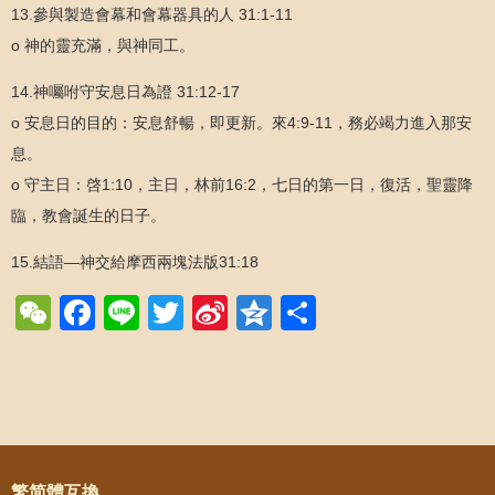
13.參與製造會幕和會幕器具的人 31:1-11
o 神的靈充滿，與神同工。
14.神囑咐守安息日為證 31:12-17
o 安息日的目的：安息舒暢，即更新。來4:9-11，務必竭力進入那安
息。
o 守主日：啓1:10，主日，林前16:2，七日的第一日，復活，聖靈降
臨，教會誕生的日子。
15.結語—神交給摩西兩塊法版31:18
WeChat
Facebook
Line
Twitter
Sina
Qzone
Share
Weibo
Post navigation
繁简體互換