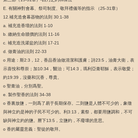
E. 有關神對會幕、祭司制度、敬拜禮儀等的指示 （25-31章）
12.補充造會幕器物的法則 30:1-38
a. 補充造香壇的法則 1-10
b. 繳納生命贖價的法則 11-16
c. 補充造洗濯盆的法則 17-21
d. 做膏油的法則 22-33
o 用途：斯2:3，12，香品香油做清潔和護膚；詩23:5，油膏大衛，表
示喜悅和尊崇；加10:34，醫治；可14:3，瑪利亞膏耶穌，表示敬愛；
約19:39，沒藥和沉香，尊貴。
o 聖膏油，分別爲聖。
e. 製作聖香的法則 34-38
o 香裏放鹽，一則爲了易于長期保存。二則鹽是人體不可少的，象徵
與神立約是神的子民不可少的。利3:13，素祭，都要用鹽調和，不可
缺與神立約的鹽。曆下13:5，立鹽約，不廢壞的意思。
o 香的屬靈意義：聖徒的敬拜。