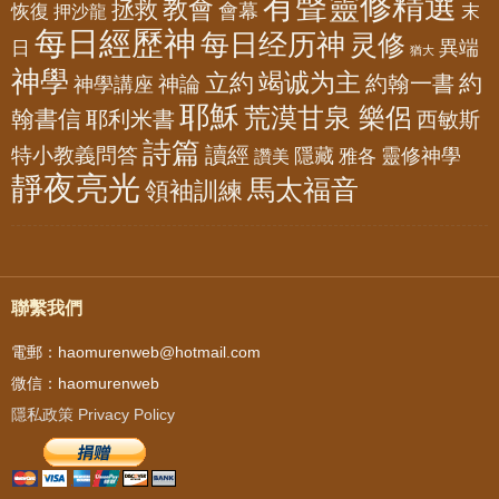
有聲靈修精選
教會
拯救
會幕
恢復
押沙龍
末
每日經歷神
每日经历神
灵修
異端
日
猶大
神學
竭诚为主
立約
約
神論
約翰一書
神學講座
耶穌
荒漠甘泉 樂侶
翰書信
耶利米書
西敏斯
詩篇
讀經
特小教義問答
隱藏
靈修神學
雅各
讚美
靜夜亮光
馬太福音
領袖訓練
聯繫我們
電郵：haomurenweb@hotmail.com
微信：haomurenweb
隱私政策 Privacy Policy