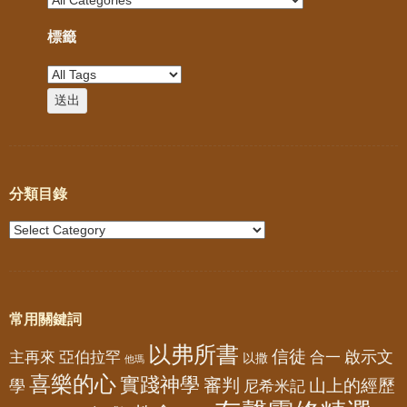
標籤
分類目錄
常用關鍵詞
以弗所書
信徒
亞伯拉罕
啟示文
主再來
合一
以撒
他瑪
喜樂的心
實踐神學
審判
山上的經歷
學
尼希米記