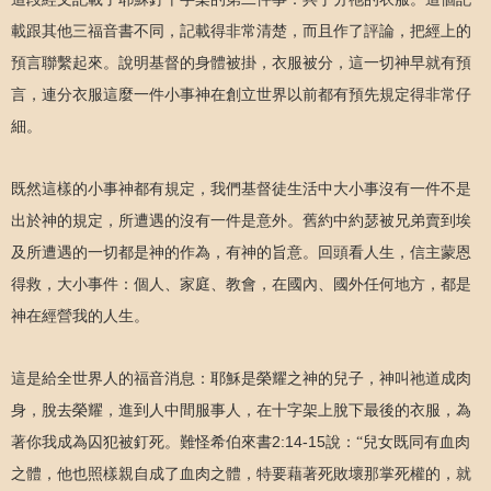
載跟其他三福音書不同，記載得非常清楚，而且作了評論，把經上的
預言聯繫起來。說明基督的身體被掛，衣服被分，這一切神早就有預
言，連分衣服這麼一件小事神在創立世界以前都有預先規定得非常仔
細。
既然這樣的小事神都有規定，我們基督徒生活中大小事沒有一件不是
出於神的規定，所遭遇的沒有一件是意外。舊約中約瑟被兄弟賣到埃
及所遭遇的一切都是神的作為，有神的旨意。回頭看人生，信主蒙恩
得救，大小事件：個人、家庭、教會，在國內、國外任何地方，都是
神在經營我的人生。
這是給全世界人的福音消息：耶穌是榮耀之神的兒子，神叫祂道成肉
身，脫去榮耀，進到人中間服事人，在十字架上脫下最後的衣服，為
2:14-15
著你我成為囚犯被釘死。難怪希伯來書
說：“兒女既同有血肉
之體，他也照樣親自成了血肉之體，特要藉著死敗壞那掌死權的，就