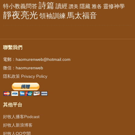
詩篇
讀經
特小教義問答
隱藏
靈修神學
雅各
讚美
靜夜亮光
馬太福音
領袖訓練
聯繫我們
電郵：haomurenweb@hotmail.com
微信：haomurenweb
隱私政策 Privacy Policy
其他平台
好牧人播客Podcast
好牧人新浪博客
好牧人QQ空間