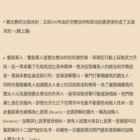
*
猶太教的五個派別：主前
200
年由於宗教信仰和政治因素逐漸形成了五個
派別。
(
續上講
)
e.
奮銳黨人：奮銳黨人是猶太教派的信仰激烈者，表現在行動上採取武力手
段。這一黨承襲了先祖馬加比革命精神，堅決反對羅馬人的統治和宗教迫
害。黨員多數投身武裝行列，從事游擊戰斗，專門打擊親羅馬的猶太人，
同時也報復羅馬人加諸猶太人身上的百般欺凌和侮辱。為了嚴懲親羅馬的
猶太人以及蔑視猶太律法的外邦人，經常採取突擊行動或施暗殺。他們暗
藏匕首在衣服內，即使光天化日下在鬧市中也能不動聲色地取人性命，因
此奮銳黨也被稱為匕首黨
(Sicarii)
。出賣耶穌的猶大，稱為加略人
(Iscariot)
，加略與匕首黨發音相似，故有人說猶大來自匕首黨。從聖經中記
載耶穌的十二個門徒的名字，的確有一位奮銳黨的西門還有賣耶穌的加略
人猶大
(
太十：
2~4)
。