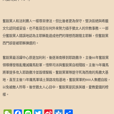
奮銳黨人和法利賽人一樣尊崇律法，但比後者更為保守，堅決拒絕與希臘
文化認同或妥協，也不能容忍任何外來勢力插手猶太人的宗教事務。一部
分奮銳黨人錯誤地認為主耶穌能達成他們的理想而跟隨主耶穌，但奮銳黨
西門卻是被耶穌揀選的。
奮銳黨最活躍中心原是加利利，後逐漸南移到耶路撒泠，主後
66
年奮銳黨
領導爆發叛亂殲滅羅馬駐軍，惜祭司派與奮銳黨自相殘殺。主後
70
年羅馬
將軍提多攻入耶路撒冷並毀壞聖殿，奮銳黨軍隊退守死海西南的馬撒大基
地，直至主後
73
年羅馬軍填土築路攻陷基地，奮銳黨軍約
900
人集體自殺，
以免被敵人所辱。後世猶太人心目中，奮銳黨是民族英雄，愛教愛國的榜
樣。
WeChat
Facebook
Line
Twitter
Sina
Qzone
Share