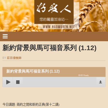
新約背景與馬可福音系列 (1.12)
BY
莊百億牧師
新約背景與馬可福音系列 (1.12)
00:00
Ready
今日講題
:
兩約之間和新約正典
(
第十二講
)