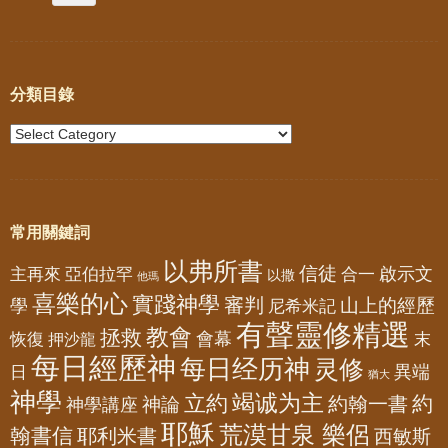
分類目錄
常用關鍵詞
以弗所書
信徒
亞伯拉罕
啟示文
主再來
合一
以撒
他瑪
喜樂的心
實踐神學
審判
山上的經歷
學
尼希米記
有聲靈修精選
教會
拯救
會幕
恢復
押沙龍
末
每日經歷神
每日经历神
灵修
異端
日
猶大
神學
竭诚为主
立約
約
神論
約翰一書
神學講座
耶穌
荒漠甘泉 樂侶
翰書信
耶利米書
西敏斯