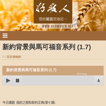
新約背景與馬可福音系列 (1.7)
BY
莊百億牧師
新約背景與馬可福音系列 (1.7)
00:00
Ready
今日講題
:
兩約之間和新約正典
(
第七講
)