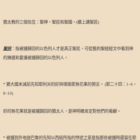
猶太教的三個信念：聖神，聖民和聖國。
(
續上講聖民
)
聖民
：指被擄歸回的以色列人才是真正聖民，可從舊約聖經經文中看到神
的揀選和愛護被擄歸回的以色列人。
*
猶大國未滅前先知耶利米的好與壞兩筐無花果的預言。
(
耶二十四：
1~6
，
8~10)
好的無花果就是被擄歸回的猶太人，是神明確肯定對他們的看顧。
*
被擄到外地迦巴魯的先知以西結所指的悖逆之家是指那些被擄時還留在耶