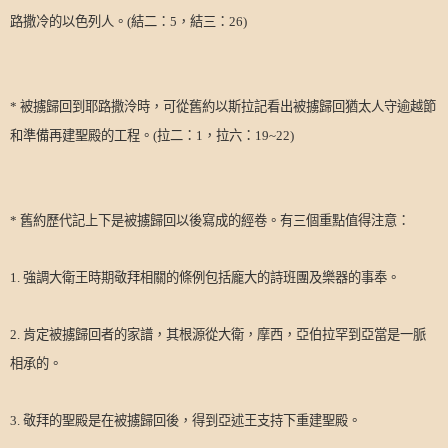
路撒冷的以色列人。
(
結二：
5
，結三：
26)
*
被擄歸回到耶路撒泠時，可從舊約以斯拉記看出被擄歸回猶太人守逾越節
和準備再建聖殿的工程。
(
拉二：
1
，拉六：
19~22)
*
舊約歷代記上下是被擄歸回以後寫成的經卷。有三個重點值得注意：
1.
強調大衛王時期敬拜相關的條例包括龐大的詩班團及樂器的事奉。
2.
肯定被擄歸回者的家譜，其根源從大衛，摩西，亞伯拉罕到亞當是一脈
相承的。
3.
敬拜的聖殿是在被擄歸回後，得到亞述王支持下重建聖殿。