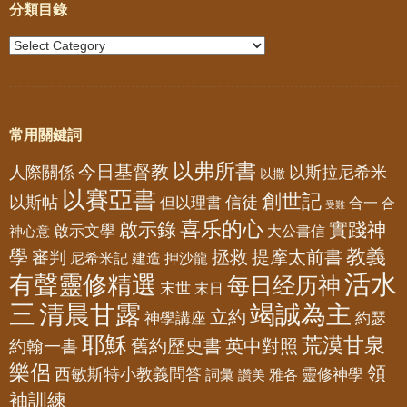
分類目錄
常用關鍵詞
以弗所書
今日基督教
人際關係
以斯拉尼希米
以撒
以賽亞書
創世記
以斯帖
但以理書
信徒
合一
合
受難
喜乐的心
啟示錄
實踐神
啟示文學
大公書信
神心意
教義
學
拯救
提摩太前書
審判
尼希米記
建造
押沙龍
活水
有聲靈修精選
每日经历神
末世
末日
三
清晨甘露
竭誠為主
立約
神學講座
約瑟
耶穌
荒漠甘泉
舊約歷史書
英中對照
約翰一書
樂侶
領
西敏斯特小教義問答
靈修神學
詞彙
雅各
讚美
袖訓練