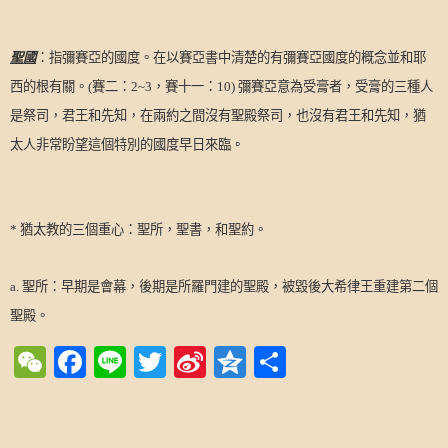
聖國
：指彌賽亞的國度。在以賽亞書中清楚的有彌賽亞國度的概念並和耶
西的根有關。
(
賽二：
2~3
，賽十一：
10)
彌賽亞意為受膏者，受膏的三種人
是祭司，君王和先知，在兩約之間沒有聖殿祭司，也沒有君王和先知，猶
太人非常盼望這個特別的國度早日來臨。
*
猶太教的三個重心：聖所，聖書，和聖約。
a.
聖所：早期是會幕，後期是所羅門建的聖殿，被毀後大希律王重建第二個
聖殿。
WeChat
Facebook
Line
Twitter
Sina
Qzone
Share
Weibo