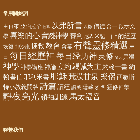
常用關鍵詞
以弗所書
信徒
亞伯拉罕
啟示文
主再來
合一
以撒
他瑪
喜樂的心
實踐神學
審判
山上的經歷
學
尼希米記
有聲靈修精選
教會
拯救
會幕
恢復
押沙龍
末
每日經歷神
每日经历神
灵修
異端
日
猶大
神學
竭诚为主
立約
約
神論
約翰一書
神學講座
耶穌
荒漠甘泉 樂侶
翰書信
耶利米書
西敏斯
詩篇
讀經
特小教義問答
隱藏
靈修神學
雅各
讚美
靜夜亮光
馬太福音
領袖訓練
聯繫我們