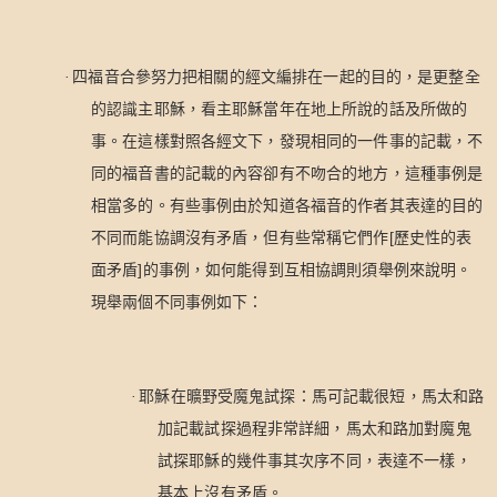
·
四福音合參努力把相關的經文編排在一起的目的，是更整全
的認識主耶穌，看主耶穌當年在地上所說的話及所做的
事。在這樣對照各經文下，發現相同的一件事的記載，不
同的福音書的記載的內容卻有不吻合的地方，這種事例是
相當多的。有些事例由於知道各福音的作者其表達的目的
[
不同而能協調沒有矛盾，但有些常稱它們作
歷史性的表
]
面矛盾
的事例，如何能得到互相協調則須舉例來說明。
現舉兩個不同事例如下：
·
耶穌在曠野受魔鬼試探：馬可記載很短，馬太和路
加記載試探過程非常詳細，馬太和路加對魔鬼
試探耶穌的幾件事其次序不同，表達不一樣，
基本上沒有矛盾。