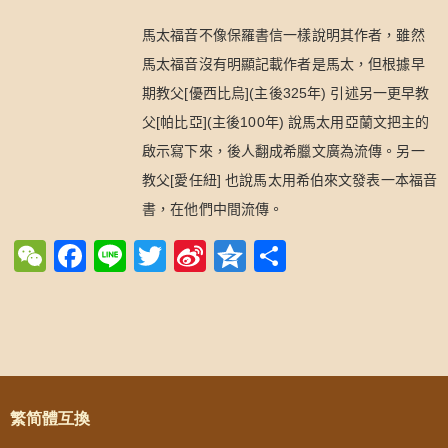
馬太福音不像保羅書信一樣說明其作者，雖然
馬太福音沒有明顯記載作者是馬太，但根據早
[
](
325
)
期教父
優西比烏
主後
年
引述另一更早教
[
](
100
)
父
帕比亞
主後
年
說馬太用亞蘭文把主的
啟示寫下來，後人翻成希臘文廣為流傳。另一
[
]
教父
愛任紐
也說馬太用希伯來文發表一本福音
書，在他們中間流傳。
WeChat
Facebook
Line
Twitter
Sina
Qzone
Share
Weibo
Post navigation
繁简體互換