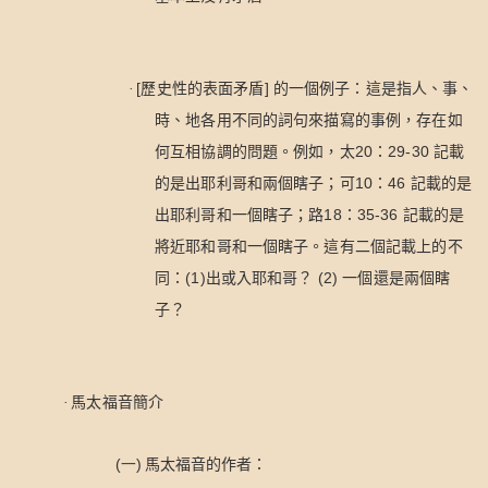
[
]
·
歷史性的表面矛盾
的一個例子：這是指人、事、
時、地各用不同的詞句來描寫的事例，存在如
20
29-30
何互相協調的問題。例如，太
：
記載
10
46
的是出耶利哥和兩個瞎子；可
：
記載的是
18
35-36
出耶利哥和一個瞎子；路
：
記載的是
將近耶和哥和一個瞎子。這有二個記載上的不
(1)
(2)
同：
出或入耶和哥？
一個還是兩個瞎
子？
·
馬太福音簡介
(一)
馬太福音的作者：