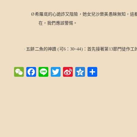
Ø
希羅底的心詭詐又陰險，她女兒沙樂美愚眛無知，這
在，我們應該警惕。
·
五餅二魚的神蹟
(
可
6
：
30~44)
：首先接著第
13
節門徒作工
WeChat
Facebook
Line
Twitter
Sina
Qzone
Share
Weibo
Post navigation