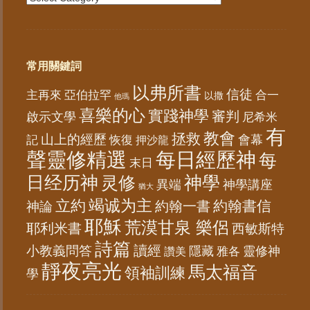
常用關鍵詞
以弗所書
信徒
亞伯拉罕
主再來
合一
以撒
他瑪
喜樂的心
實踐神學
審判
啟示文學
尼希米
有
教會
拯救
山上的經歷
會幕
記
恢復
押沙龍
聲靈修精選
每日經歷神
每
末日
日经历神
神學
灵修
異端
神學講座
猶大
竭诚为主
立約
約翰書信
神論
約翰一書
耶穌
荒漠甘泉 樂侶
耶利米書
西敏斯特
詩篇
讀經
小教義問答
隱藏
靈修神
雅各
讚美
靜夜亮光
馬太福音
領袖訓練
學