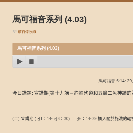
馬可福音系列 (4.03)
BY
莊百億牧師
馬可福音系列 (4.03)
馬可福音 6:14~29,
今日講題
:
宣講期
(
第十九講
–
約翰殉道和五餅二魚神蹟的
(
二
)
宣講期
(
可
1
：
14~
可
8
：
30)
：可
6
：
14~29
插入關於施洗約翰