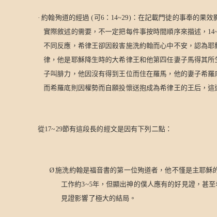
·
約翰殉道的經過
(
可
6
：
14~29)
：在記載門徒的事奉的果效
實際敘述的需要，不一定把每件事按時間順序來描述，
14
不同反應，希律王卻因殺害施洗約翰而心中不安，認為耶
律，他是耶穌降生時的大希律王和他第四任妻子馬得其所
子叫腓力，他因沒有得到王位而住在羅馬，他的妻子希羅
而希羅底則因權勢而自願投懷送抱成為希律王的王后，這
從
17~29
節有這段長的經文是因有下列二點：
Ø
施洗約翰是福音書的第一位殉道者，他不慬是主耶穌
工作約
3~5
年，但顯出神的僕人應有的好見證，甚至
見證影響了極大的結局。