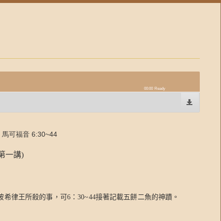
00:00
Ready
 馬可福音 6:30~44
第一講
)
被希律王所殺的事，可
6
：
30~44
接著記載五餅二魚的神蹟。