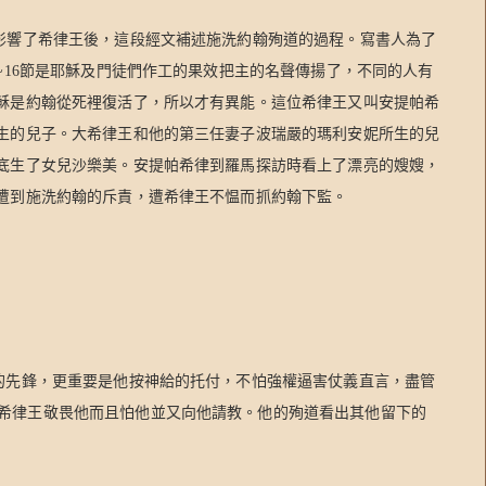
影響了希律王後，這段經文補述施洗約翰殉道的過程。寫書人為了
~16
節是耶穌及門徒們作工的果效把主的名聲傳揚了，不同的人有
穌是約翰從死裡復活了，所以才有異能。這位希律王又叫安提帕希
生的兒子。大希律王和他的第三任妻子波瑞嚴的瑪利安妮所生的兒
底生了女兒沙樂美。安提帕希律到羅馬探訪時看上了漂亮的嫂嫂，
遭到施洗約翰的斥責，遭希律王不愠而抓約翰下監。
的先鋒，更重要是他按神給的托付，不怕強權逼害仗義直言，盡管
希律王敬畏他而且怕他並又向他請教。他的殉道看出其他留下的