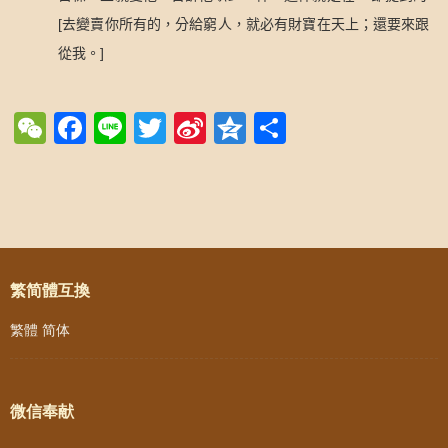
[
去變賣你所有的，分給窮人，就必有財寶在天上；還要來跟
]
從我。
WeChat
Facebook
Line
Twitter
Sina
Qzone
Share
Weibo
Post navigation
繁简體互換
繁體
简体
微信奉献