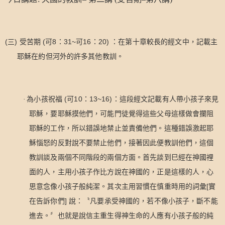
(
)
(
8
31~
16
20)
三
受苦期
可
：
可
：
：在第十章較長的經文中，記載主
耶穌在約但河外的許多其他教訓。
(
10
13~16)
·
為小孩祝福
可
：
：這段經文記載有人帶小孩子來見
耶穌，要耶穌摸他們，可能門徒覺得這些父母這樣做會攔阻
耶穌的工作，所以錯誤地禁止並責備他們。這種錯誤激起耶
穌惱怒的反對說不要禁止他們，接著因此便教訓他們，這個
教訓談及兩個不同階段的兩個方面。首先談到巳經在神國裡
面的人，主用小孩子作比方說在神國的，正是這樣的人，心
[
思意念像小孩子般純潔。其次主用習慣在慎重時用的詞彙
實
]
在告訴你們
說：〝凡要承受神國的，若不像小孩子，斷不能
進去。〞也就是說信主重生得神生命的人應有小孩子般的純