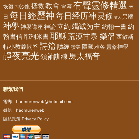
有聲靈修精選
教會
拯救
會幕
恢復
押沙龍
末
每日經歷神
每日经历神
灵修
異端
日
猶大
神學
竭诚为主
立約
約
神論
約翰一書
神學講座
耶穌
荒漠甘泉 樂侶
翰書信
耶利米書
西敏斯
詩篇
讀經
特小教義問答
隱藏
靈修神學
雅各
讚美
靜夜亮光
馬太福音
領袖訓練
聯繫我們
電郵：haomurenweb@hotmail.com
微信：haomurenweb
隱私政策 Privacy Policy