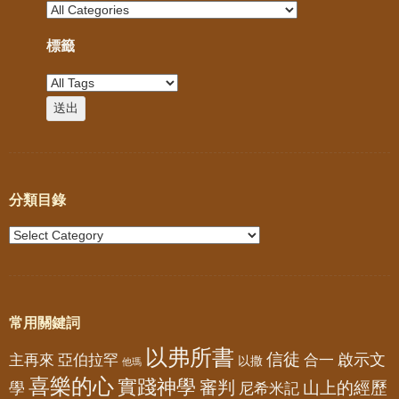
標籤
分類目錄
常用關鍵詞
以弗所書
信徒
亞伯拉罕
啟示文
主再來
合一
以撒
他瑪
喜樂的心
實踐神學
審判
山上的經歷
學
尼希米記