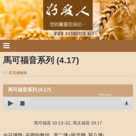
馬可福音系列 (4.17)
BY
莊百億牧師
馬可福音系列 (4.17)
00:00
Ready
馬可福音 10:13~22, 馬太福音 19:17
今日講題
:
天國的教訓
–
第二講
(
受苦期
–
第八講)