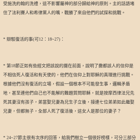
受施洗約翰的洗禮，這不影響屬神的部分歸給神的原則。主的話語堵
住了法利賽人和希律黨人的嘴，戰勝了來自他們的試探和挑戰。
*
辯駁復活的事
(
可
12
：
18~27)
：
*
第
18
節正如有些經文把該說的擺在前面，說明了撒都該人的信仰是
不相信死人復活和有天使的，他們在信仰上對耶穌的真理進行挑戰。
根據他們沒有復活的立場，假設一個根本不可能發生事，邏輯矛盾
地，甚至連他們自己也不能解的難題質問耶穌，就是按摩西律法兄先
死其妻沒有孩子，弟當娶兄妻為兄生子立後，接連七位弟弟如此繼娶
兄妻，但都無子，全部人死了復活後，這女人是那位的妻子？
* 24~27
節主很有次序的回答，給我們樹立一個很好榜樣，可分三部分