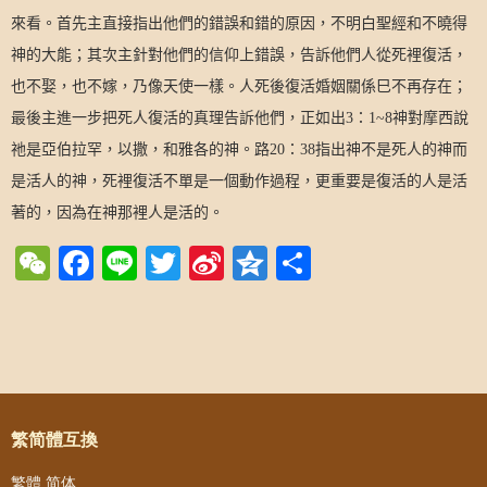
來看。首先主直接指出他們的錯誤和錯的原因，不明白聖經和不曉得
神的大能；其次主針對他們的信仰上錯誤，告訴他們人從死裡復活，
也不娶，也不嫁，乃像天使一樣。人死後復活婚姻關係巳不再存在；
最後主進一步把死人復活的真理告訴他們，正如出
3
：
1~8
神對摩西說
祂是亞伯拉罕，以撒，和雅各的神。路
20
：
38
指出神不是死人的神而
是活人的神，死裡復活不單是一個動作過程，更重要是復活的人是活
著的，因為在神那裡人是活的。
WeChat
Facebook
Line
Twitter
Sina
Qzone
Share
Weibo
Post navigation
繁简體互換
繁體
简体