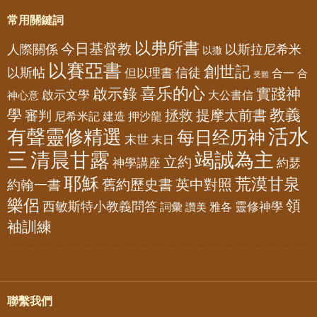
常用關鍵詞
以弗所書
今日基督教
人際關係
以斯拉尼希米
以撒
以賽亞書
創世記
以斯帖
但以理書
信徒
合一
合
受難
喜乐的心
啟示錄
實踐神
啟示文學
大公書信
神心意
教義
學
拯救
提摩太前書
審判
尼希米記
建造
押沙龍
活水
有聲靈修精選
每日经历神
末世
末日
三
清晨甘露
竭誠為主
立約
神學講座
約瑟
耶穌
荒漠甘泉
舊約歷史書
英中對照
約翰一書
樂侶
領
西敏斯特小教義問答
靈修神學
詞彙
雅各
讚美
袖訓練
聯繫我們