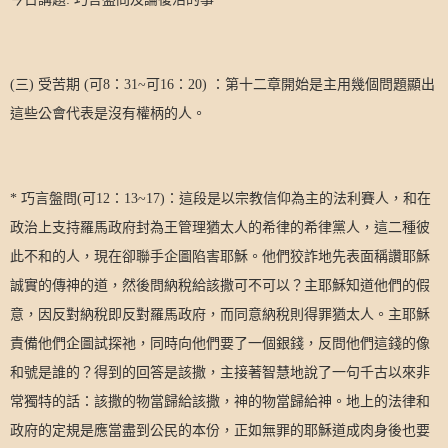
(
三
)
受苦期
(
可
8
：
31~
可
16
：
20)
：第十二章開始是主用幾個問題顯出
這些公會代表是沒有權柄的人。
*
巧言盤問
(
可
12
：
13~17)
：這段是以宗教信仰為主的法利賽人，和在
政治上支持羅馬政府封為王管理猶太人的希律的希律黨人，這二種彼
此不和的人，現在卻聯手企圖陷害耶穌。他們狡詐地先表面稱讚耶穌
誠實的傳神的道，然後問納稅給該撒可不可以？主耶穌知道他們的假
意，因反對納稅即反對羅馬政府，而同意納稅則得罪猶太人。主耶穌
責備他們企圖試探祂，同時向他們要了一個銀錢，反問他們這錢的像
和號是誰的？得到的回答是該撒，主接著智慧地說了一句千古以來非
常獨特的話：該撒的物當歸給該撒，神的物當歸給神。地上的法律和
政府的定規是應當盡到公民的本份，正如無罪的耶穌道成肉身後也要