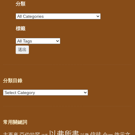
分類
標籤
分類目錄
常用關鍵詞
以弗所書
信徒
亞伯拉罕
啟示文
主再來
合一
以撒