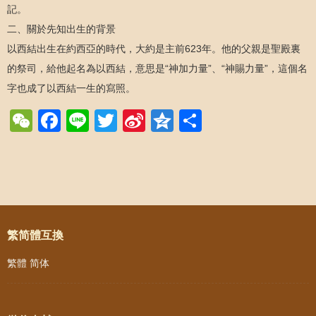
記。
二、關於先知出生的背景
以西結出生在約西亞的時代，大約是主前623年。他的父親是聖殿裏
的祭司，給他起名為以西結，意思是“神加力量”、“神賜力量”，這個名
字也成了以西結一生的寫照。
WeChat
Facebook
Line
Twitter
Sina
Qzone
Share
Weibo
Post navigation
繁简體互換
繁體
简体