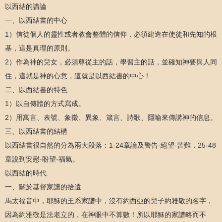
以西結的講論
一、以西結書的中心
1）信徒個人的靈性或者教會整體的信仰，必須建造在使徒和先知的根
基，這是真理的原則。
2）作為神的兒女，必須尊從主的話，學習主的話，並確知神要與人同
住，這就是神的心意，這就是以西結書的中心！
二、以西結書的特色
1）以自傳體的方式寫成。
2）用寓言、表號、象徵、異象、箴言、詩歌、隱喻來傳講神的信息。
三、以西結書的結構
以西結書很自然的分為兩大段落：1-24章論及警告-絕望-苦難，25-48
章說到安慰-盼望-福氣。
以西結的時代
一、關於基督家譜的拾遺
馬太福音中，耶穌的王系家譜中，沒有約西亞的兒子約雅敬的名字，
因為約雅敬是法老立的，在神眼中不算數！所以耶穌的家譜略而不