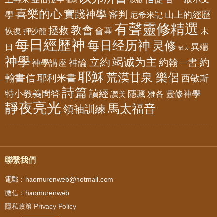
他瑪
喜樂的心
實踐神學
審判
山上的經歷
學
尼希米記
有聲靈修精選
教會
拯救
會幕
恢復
押沙龍
末
每日經歷神
每日经历神
灵修
異端
日
猶大
神學
竭诚为主
立約
約
神論
約翰一書
神學講座
耶穌
荒漠甘泉 樂侶
翰書信
耶利米書
西敏斯
詩篇
讀經
特小教義問答
隱藏
靈修神學
雅各
讚美
靜夜亮光
馬太福音
領袖訓練
聯繫我們
電郵：haomurenweb@hotmail.com
微信：haomurenweb
隱私政策 Privacy Policy