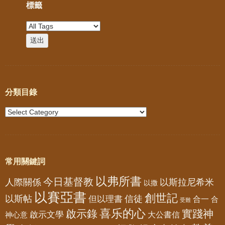
標籤
分類目錄
常用關鍵詞
以弗所書
今日基督教
人際關係
以斯拉尼希米
以撒
以賽亞書
創世記
以斯帖
但以理書
信徒
合一
合
受難
喜乐的心
啟示錄
實踐神
啟示文學
大公書信
神心意