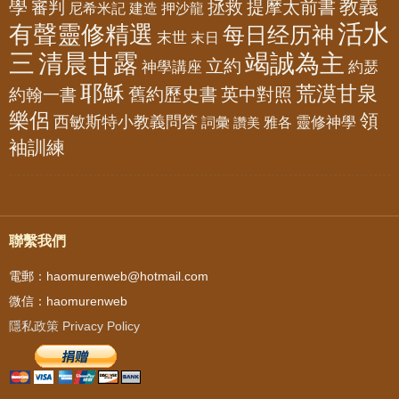
教義
學
拯救
提摩太前書
審判
尼希米記
建造
押沙龍
活水
有聲靈修精選
每日经历神
末世
末日
三
清晨甘露
竭誠為主
立約
神學講座
約瑟
耶穌
荒漠甘泉
舊約歷史書
英中對照
約翰一書
樂侶
領
西敏斯特小教義問答
靈修神學
詞彙
雅各
讚美
袖訓練
聯繫我們
電郵：haomurenweb@hotmail.com
微信：haomurenweb
隱私政策 Privacy Policy