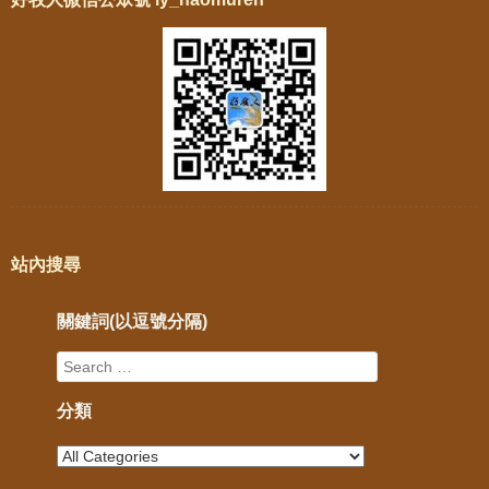
站內搜尋
關鍵詞(以逗號分隔)
分類