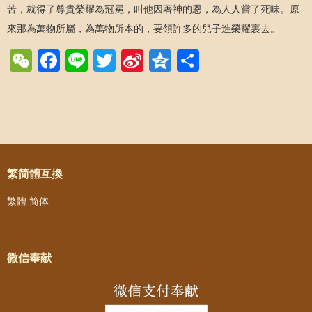
苦，就得了尊貴榮耀為冠冕，叫他因著神的恩，為人人嘗了死味。原
來那為萬物所屬，為萬物所本的，要領許多的兒子進榮耀裏去。
WeChat
Facebook
Line
Twitter
Sina
Qzone
Share
Weibo
Post navigation
繁简體互換
繁體
简体
微信奉献