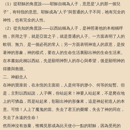
（1）從耶穌的角度說——耶穌自稱為人子，意思是“人的那一個兒
子”，有特指的意思。耶穌成為“人子”與普通的人子不同，祂有完全的
神性，也有完全的人性。
（2）從先知的角度說——以西結稱為人子，是神照著他的本相稱呼
他，所用之字，就是亞當之子，就是普通的人子。一方面表明了人的
軟弱、無力、是一個必死的常人；另一方面表明神造人的原意，是按
著神的形象，神的樣式，要在人的生命生活裏顯出神的生命生活來。
在本書如此稱以西結，先是顯明神對人的存心與希望，後是顯明神的
得勝與救贖。
二、神顧念人
在神的寶座前，在永恆的主面前，人是何等的渺小、何等的短暫。但
是，主對以西結說，人子啊，你站起來！神要人站起來，不是爬在地
上的可憐蟲，而是站起來，彰顯出神的形像來，這是神起初造人的本
意。可惜！人上了魔鬼的當。失去了君王的榮耀，失去了神的同在，
失去了永遠的生命！
然而神沒有放棄，惟獨見那成為比天使小一點的耶穌，因為受死的