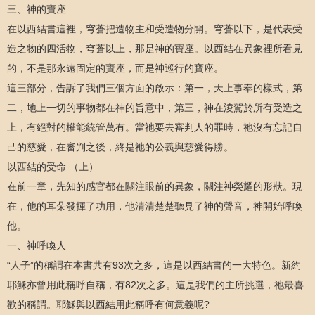
三、神的寶座
在以西結書這裡，穹蒼把造物主和受造物分開。穹蒼以下，是代表受
造之物的四活物，穹蒼以上，那是神的寶座。以西結在異象裡所看見
的，不是那永遠固定的寶座，而是神巡行的寶座。
這三部分，告訴了我們三個方面的啟示：第一，天上事奉的樣式，第
二，地上一切的事物都在神的旨意中，第三，神在淩駕於所有受造之
上，有絕對的權能統管萬有。當祂要去審判人的罪時，祂沒有忘記自
己的慈愛，在審判之後，終是祂的公義與慈愛得勝。
以西結的受命 （上）
在前一章，先知的感官都在關注眼前的異象，關注神榮耀的形狀。現
在，他的耳朵發揮了功用，他清清楚楚聽見了神的聲音，神開始呼喚
他。
一、神呼喚人
“人子”的稱謂在本書共有93次之多，這是以西結書的一大特色。新約
耶穌亦曾用此稱呼自稱，有82次之多。這是我們的主所挑選，祂最喜
歡的稱謂。耶穌與以西結用此稱呼有何意義呢?