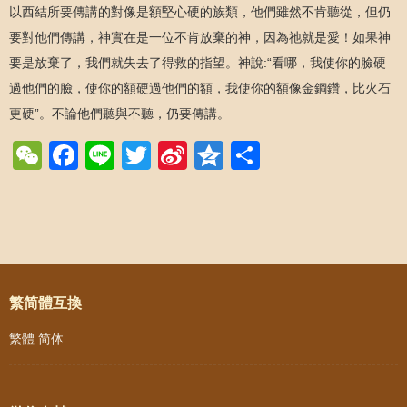
以西結所要傳講的對像是額堅心硬的族類，他們雖然不肯聽從，但仍
要對他們傳講，神實在是一位不肯放棄的神，因為祂就是愛！如果神
要是放棄了，我們就失去了得救的指望。神說:“看哪，我使你的臉硬
過他們的臉，使你的額硬過他們的額，我使你的額像金鋼鑽，比火石
更硬”。不論他們聽與不聽，仍要傳講。
WeChat
Facebook
Line
Twitter
Sina
Qzone
Share
Weibo
Post navigation
繁简體互換
繁體
简体