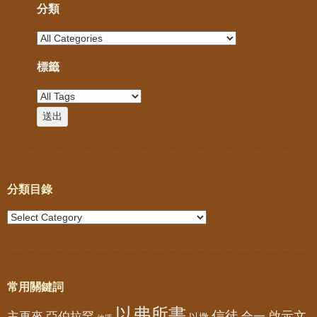
分類
標籤
分類目錄
常用關鍵詞
以弗所書
信徒
亞伯拉罕
啟示文
主再來
合一
以撒