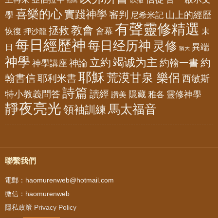
他瑪
喜樂的心
實踐神學
審判
山上的經歷
學
尼希米記
有聲靈修精選
教會
拯救
會幕
恢復
押沙龍
末
每日經歷神
每日经历神
灵修
異端
日
猶大
神學
竭诚为主
立約
約
神論
約翰一書
神學講座
耶穌
荒漠甘泉 樂侶
翰書信
耶利米書
西敏斯
詩篇
讀經
特小教義問答
隱藏
靈修神學
雅各
讚美
靜夜亮光
馬太福音
領袖訓練
聯繫我們
電郵：haomurenweb@hotmail.com
微信：haomurenweb
隱私政策 Privacy Policy