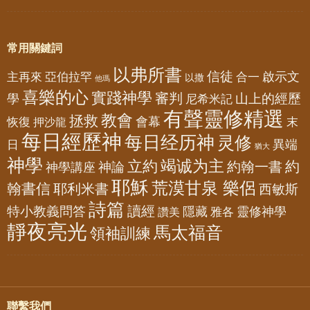
常用關鍵詞
以弗所書
信徒
亞伯拉罕
啟示文
主再來
合一
以撒
他瑪
喜樂的心
實踐神學
審判
山上的經歷
學
尼希米記
有聲靈修精選
教會
拯救
會幕
恢復
押沙龍
末
每日經歷神
每日经历神
灵修
異端
日
猶大
神學
竭诚为主
立約
約
神論
約翰一書
神學講座
耶穌
荒漠甘泉 樂侶
翰書信
耶利米書
西敏斯
詩篇
讀經
特小教義問答
隱藏
靈修神學
雅各
讚美
靜夜亮光
馬太福音
領袖訓練
聯繫我們