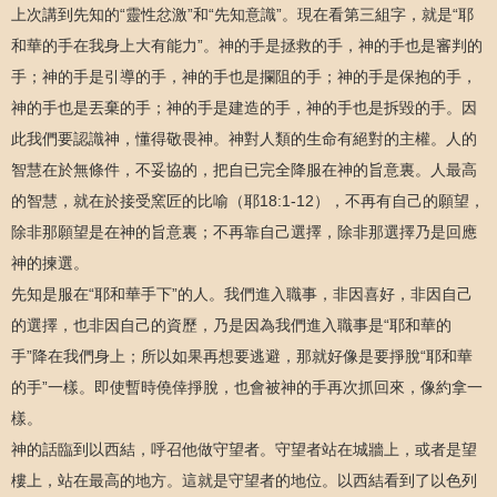
上次講到先知的“靈性忿激”和“先知意識”。現在看第三組字，就是“耶
和華的手在我身上大有能力”。神的手是拯救的手，神的手也是審判的
手；神的手是引導的手，神的手也是攔阻的手；神的手是保抱的手，
神的手也是丟棄的手；神的手是建造的手，神的手也是拆毀的手。因
此我們要認識神，懂得敬畏神。神對人類的生命有絕對的主權。人的
智慧在於無條件，不妥協的，把自已完全降服在神的旨意裏。人最高
的智慧，就在於接受窯匠的比喻（耶18:1-12），不再有自己的願望，
除非那願望是在神的旨意裏；不再靠自己選擇，除非那選擇乃是回應
神的揀選。
先知是服在“耶和華手下”的人。我們進入職事，非因喜好，非因自己
的選擇，也非因自己的資歷，乃是因為我們進入職事是“耶和華的
手”降在我們身上；所以如果再想要逃避，那就好像是要掙脫“耶和華
的手”一樣。即使暫時僥倖掙脫，也會被神的手再次抓回來，像約拿一
樣。
神的話臨到以西結，呼召他做守望者。守望者站在城牆上，或者是望
樓上，站在最高的地方。這就是守望者的地位。以西結看到了以色列