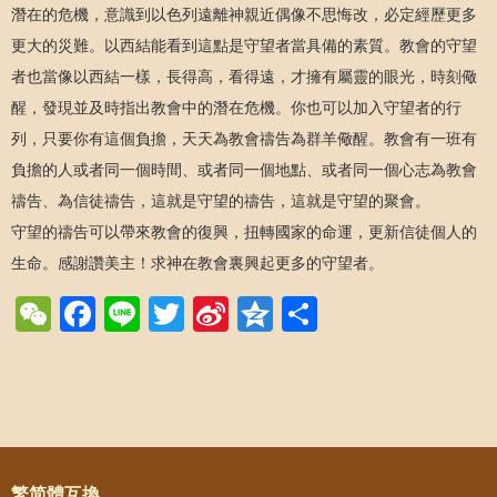
潛在的危機，意識到以色列遠離神親近偶像不思悔改，必定經歷更多
更大的災難。以西結能看到這點是守望者當具備的素質。教會的守望
者也當像以西結一樣，長得高，看得遠，才擁有屬靈的眼光，時刻儆
醒，發現並及時指出教會中的潛在危機。你也可以加入守望者的行
列，只要你有這個負擔，天天為教會禱告為群羊儆醒。教會有一班有
負擔的人或者同一個時間、或者同一個地點、或者同一個心志為教會
禱告、為信徒禱告，這就是守望的禱告，這就是守望的聚會。
守望的禱告可以帶來教會的復興，扭轉國家的命運，更新信徒個人的
生命。感謝讚美主！求神在教會裏興起更多的守望者。
WeChat
Facebook
Line
Twitter
Sina
Qzone
Share
Weibo
Post navigation
繁简體互換