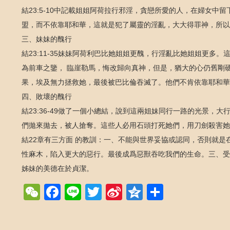
結23:5-10中記載姐姐阿荷拉行邪淫，貪戀所愛的人，在婦女
盟，而不依靠耶和華，這就是犯了屬靈的淫亂，大大得罪神，所以
三、妹妹的醜行
結23:11-35妹妹阿荷利巴比她姐姐更醜，行淫亂比她姐姐更
為前車之鑒， 臨崖勒馬，悔改歸向真神，但是，猶大的心仍舊剛
果，埃及無力拯救她，最後被巴比倫吞滅了。他們不肯依靠耶和華
四、敗壞的醜行
結23:36-49做了一個小總結，說到這兩姐妹同行一路的光景，
們拋來拋去，被人搶奪。這些人必用石頭打死她們，用刀劍殺害她
結22章有三方面 的教訓：一、不能與世界妥協或認同，否則就
性麻木，陷入更大的惡行。最後成爲惡獸吞吃我們的生命。三、受
姊妹的美德在於貞潔。
WeChat
Facebook
Line
Twitter
Sina
Qzone
Share
Weibo