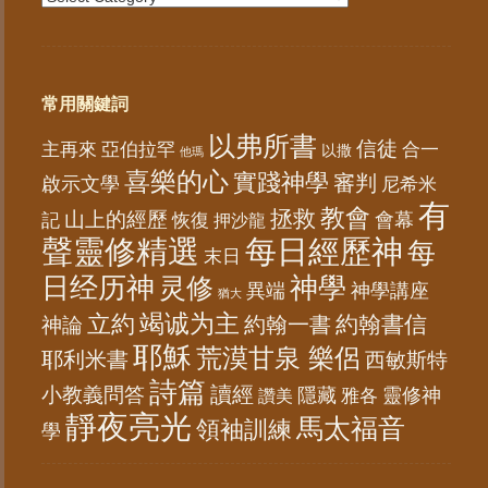
常用關鍵詞
以弗所書
信徒
亞伯拉罕
主再來
合一
以撒
他瑪
喜樂的心
實踐神學
審判
啟示文學
尼希米
有
教會
拯救
山上的經歷
會幕
記
恢復
押沙龍
聲靈修精選
每日經歷神
每
末日
日经历神
神學
灵修
異端
神學講座
猶大
竭诚为主
立約
約翰書信
神論
約翰一書
耶穌
荒漠甘泉 樂侶
耶利米書
西敏斯特
詩篇
讀經
小教義問答
隱藏
靈修神
雅各
讚美
靜夜亮光
馬太福音
領袖訓練
學