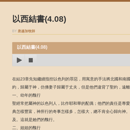
以西結書(4.08)
BY
唐越加牧師
以西結書(4.08)
在結23章先知繼續指控以色列的罪惡，用寓意的手法將北國和南
約，歸屬于神，仿佛妻子歸屬于丈夫，但是他們違背了聖約，遠離
一、幼年的醜行
聖經常把屬神的以色列人，比作耶和華的配偶；他們的責任是專愛
典怎樣豐富，神所行的奇事怎樣多，怎樣大，總不肯全心歸向神。
及。這就是她們的醜行。
二、姐姐的醜行