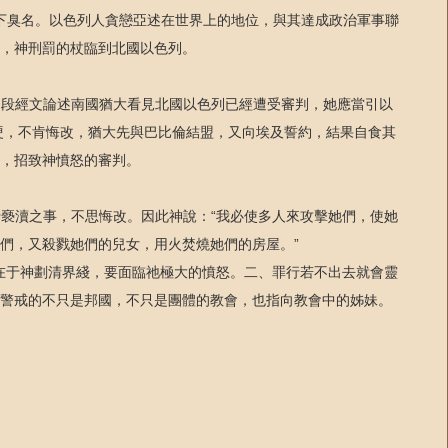
中留下臭名。以色列人貪戀亞述在世界上的地位，與其達成政治軍事聯
，神刑罰的杖臨到北國以色列。
多。這段經文論述南國猶大看見北國以色列已經遭受審判，她應當引以
硬，不肯悔改，猶大先與巴比倫結盟，又向埃及誓約，結果自食其
，招致神憤怒的審判。
大行褻瀆之事，不思悔改。因此神說：“我必使多人來攻擊她們，使她
們，又殺戮她們的兒女，用火焚燒她們的房屋。”
是在于神劃清界綫，要面臨祂極大的憤怒。二、罪行若不出去就會靈
警戒的不只是邦國，不只是團體的教會，也指向教會中的姊妹。