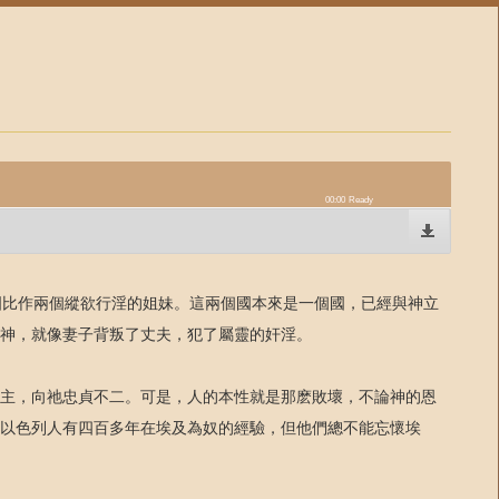
00:00
Ready
國比作兩個縱欲行淫的姐妹。這兩個國本來是一個國，已經與神立
神，就像妻子背叛了丈夫，犯了屬靈的奸淫。
主，向祂忠貞不二。可是，人的本性就是那麽敗壞，不論神的恩
以色列人有四百多年在埃及為奴的經驗，但他們總不能忘懷埃