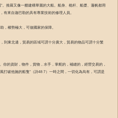
美麗”。推羅又像一艘建構華麗的大船。船身、桅杆、船槳、蓬帆都用
，有來自迦巴勒的具有專業技術的修理人員。
的協助，權勢極大，可做國家的保障。
最西邊，到東北邊，貿易的區域可謂十分廣大，貿易的物品可謂十分繁
打破。你的資財，物件，貨物，水手，掌舵的，補縫的，經營交易的，
風打破他施的船隻”（詩48:7）一時之間，一切化為烏有，可謂是