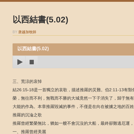
以西結書(5.02)
BY
唐越加牧師
以西結書(5.02)
三、荒涼的哀悼
結26:15-18是一首獨立的哀歌，描述推羅的災難。伯2:11-
榮，無往而不利，無戰而不勝的大城竟然一下子消失了，歸于無有
大能的作為。本章推羅毀滅的事件，不僅是在向在被擄之地的百姓
推羅的沉淪之歌
推羅曾經繁榮無比，猶如一艘不會沉沒的大船，最終卻難逃厄運，
一、推羅曾經美麗