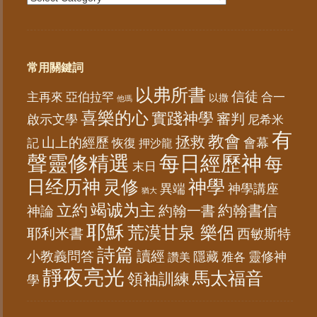
常用關鍵詞
以弗所書
信徒
亞伯拉罕
主再來
合一
以撒
他瑪
喜樂的心
實踐神學
審判
啟示文學
尼希米
有
教會
拯救
山上的經歷
會幕
記
恢復
押沙龍
聲靈修精選
每日經歷神
每
末日
日经历神
神學
灵修
異端
神學講座
猶大
竭诚为主
立約
約翰書信
神論
約翰一書
耶穌
荒漠甘泉 樂侶
耶利米書
西敏斯特
詩篇
讀經
小教義問答
隱藏
靈修神
雅各
讚美
靜夜亮光
馬太福音
領袖訓練
學