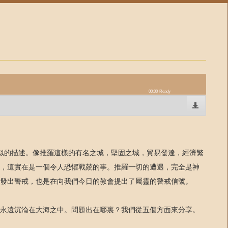
00:00
Ready
13有類似的描述。像推羅這樣的有名之城，堅固之城，貿易發達，經濟繁
，這實在是一個令人恐懼戰兢的事。推羅一切的遭遇，完全是神
發出警戒，也是在向我們今日的教會提出了屬靈的警戒信號。
永遠沉淪在大海之中。問題出在哪裏？我們從五個方面來分享。