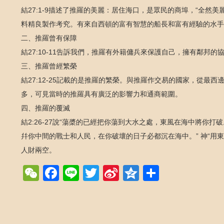
結27:1-9描述了推羅的美麗：居住海口，是眾民的商埠，“全然
料精良製作考究。有來自西頓的富有智慧的船長和富有經驗的水手
二、推羅曾有保障
結27:10-11告訴我們，推羅有外籍傭兵來保護自己，擁有鄰邦
三、推羅曾經繁榮
結27:12-25記載的是推羅的繁榮。與推羅作交易的國家，從
多，可見當時的推羅具有廣泛的影響力和通商範圍。
四、推羅的覆滅
結2:26-27說“蕩槳的已經把你蕩到大水之處，東風在海中將你
幷你中間的戰士和人民，在你破壞的日子必都沉在海中。” 神“用東
人財兩空。
WeChat
Facebook
Line
Twitter
Sina
Qzone
Share
Weibo