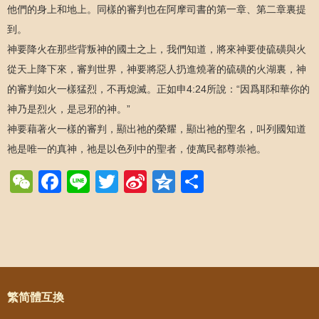
他們的身上和地上。同樣的審判也在阿摩司書的第一章、第二章裏提
到。
神要降火在那些背叛神的國土之上，我們知道，將來神要使硫磺與火
從天上降下來，審判世界，神要將惡人扔進燒著的硫磺的火湖裏，神
的審判如火一樣猛烈，不再熄滅。正如申4:24所說：“因爲耶和華你的
神乃是烈火，是忌邪的神。”
神要藉著火一樣的審判，顯出祂的榮耀，顯出祂的聖名，叫列國知道
祂是唯一的真神，祂是以色列中的聖者，使萬民都尊崇祂。
WeChat
Facebook
Line
Twitter
Sina
Qzone
Share
Weibo
Post navigation
繁简體互換