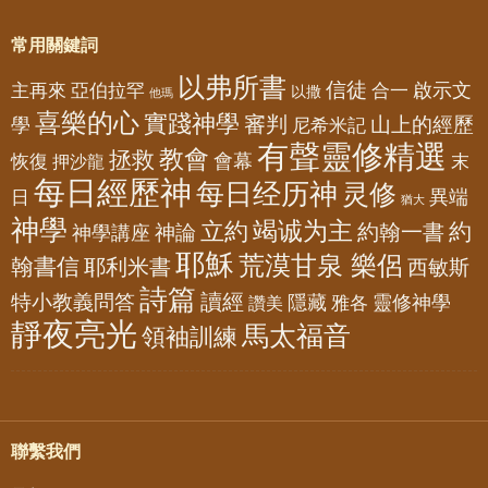
常用關鍵詞
以弗所書
信徒
亞伯拉罕
啟示文
主再來
合一
以撒
他瑪
喜樂的心
實踐神學
審判
山上的經歷
學
尼希米記
有聲靈修精選
教會
拯救
會幕
恢復
押沙龍
末
每日經歷神
每日经历神
灵修
異端
日
猶大
神學
竭诚为主
立約
約
神論
約翰一書
神學講座
耶穌
荒漠甘泉 樂侶
翰書信
耶利米書
西敏斯
詩篇
讀經
特小教義問答
隱藏
靈修神學
雅各
讚美
靜夜亮光
馬太福音
領袖訓練
聯繫我們