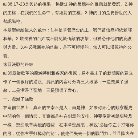
結38:17-23是興起的後果，包括:1.神的反應神的反應就是發怒。2.神
的主權，在我們的生命中，有絕對的主權。3.神的目的是要普世的人
都認識祂。
本章聖經給後人的啟示：1.神是掌管歷史的主，我們當信靠和依賴耶
和華。2.敬畏神的百姓或不能免於仇敵的攻擊，但神必作他們的庇護
與力量。3.神必戰勝祂的仇敵，是不可輕慢的，無人可以漠視祂的公
義。
末日決戰的終結
結39章從歌革的毀滅轉到雅各家的復原，爲本書末了的新國度的建立
作了一個很好的過渡。資訊的內容可分為三大段落：一是毀滅了強
敵，二是潔淨了聖地，三是預備了衆心。
一、毀滅了強敵
在這個世界上，真正的主宰不是人，而是神。如果你細心的觀察歷史
中間的每一個情節，其實都是神在刻意的安排。神要像當初懲罰埃及
一樣，懲罰歌革與他的聯盟，在本章聖經裏，神說“必從你左手打落你
的弓，從你右手打掉你的箭”，使他們失去一切的戰鬥力，並且降火在