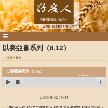
以賽亞書系列（8.12）
BY
朱樂平長老
以賽亞書系列（8.12）
00:00
Ready
以賽亞書 43:10~17
* 10
節任何一個神的子民都應當為神作見證
,
他們都是神所揀選的僕人
,