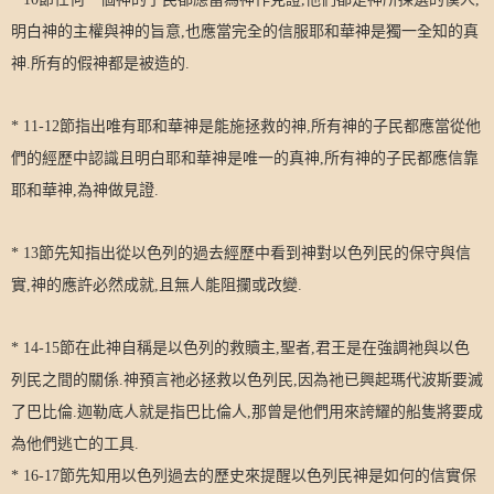
明白神的主權與神的旨意
,
也應當完全的信服耶和華神是獨一全知的真
神
.
所有的假神都是被造的
.
* 11-12
節指出唯有耶和華神是能施拯救的神
,
所有神的子民都應當從他
們的經歷中認識且明白耶和華神是唯一的真神
,
所有神的子民都應信靠
耶和華神
,
為神做見證
.
* 13
節先知指出從以色列的過去經歷中看到神對以色列民的保守與信
實
,
神的應許必然成就
,
且無人能阻攔或改變
.
* 14-15
節在此神自稱是以色列的救贖主
,
聖者
,
君王是在強調祂與以色
列民之間的關係
.
神預言祂必拯救以色列民
,
因為祂已興起瑪代波斯要滅
了巴比倫
.
迦勒底人就是指巴比倫人
,
那曾是他們用來誇耀的船隻將要成
為他們逃亡的工具
.
* 16-17
節先知用以色列過去的歷史來提醒以色列民神是如何的信實保