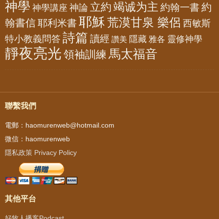
神學
竭诚为主
立約
約
神論
約翰一書
神學講座
耶穌
荒漠甘泉 樂侶
翰書信
耶利米書
西敏斯
詩篇
讀經
特小教義問答
隱藏
靈修神學
雅各
讚美
靜夜亮光
馬太福音
領袖訓練
聯繫我們
電郵：haomurenweb@hotmail.com
微信：haomurenweb
隱私政策 Privacy Policy
其他平台
好牧人播客Podcast