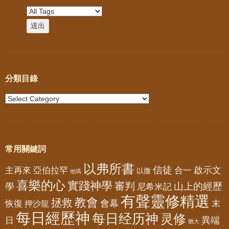
分類目錄
常用關鍵詞
以弗所書
信徒
亞伯拉罕
啟示文
主再來
合一
以撒
他瑪
喜樂的心
實踐神學
審判
山上的經歷
學
尼希米記
有聲靈修精選
教會
拯救
會幕
恢復
押沙龍
末
每日經歷神
每日经历神
灵修
異端
日
猶大