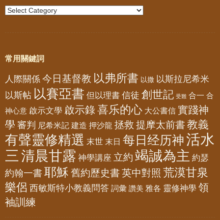
常用關鍵詞
以弗所書
今日基督教
人際關係
以斯拉尼希米
以撒
以賽亞書
創世記
以斯帖
但以理書
信徒
合一
合
受難
喜乐的心
啟示錄
實踐神
啟示文學
大公書信
神心意
教義
學
拯救
提摩太前書
審判
尼希米記
建造
押沙龍
活水
有聲靈修精選
每日经历神
末世
末日
三
清晨甘露
竭誠為主
立約
神學講座
約瑟
耶穌
荒漠甘泉
舊約歷史書
英中對照
約翰一書
樂侶
領
西敏斯特小教義問答
靈修神學
詞彙
雅各
讚美
袖訓練