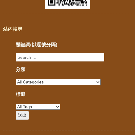
站內搜尋
關鍵詞(以逗號分隔)
分類
標籤