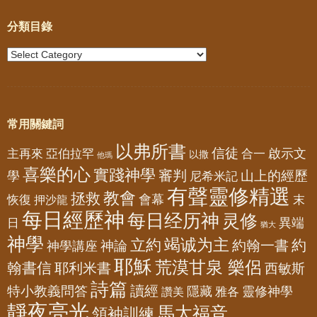
分類目錄
常用關鍵詞
以弗所書
信徒
亞伯拉罕
啟示文
主再來
合一
以撒
他瑪
喜樂的心
實踐神學
審判
山上的經歷
學
尼希米記
有聲靈修精選
教會
拯救
會幕
恢復
押沙龍
末
每日經歷神
每日经历神
灵修
異端
日
猶大
神學
竭诚为主
立約
約
神論
約翰一書
神學講座
耶穌
荒漠甘泉 樂侶
翰書信
耶利米書
西敏斯
詩篇
讀經
特小教義問答
隱藏
靈修神學
雅各
讚美
靜夜亮光
馬太福音
領袖訓練