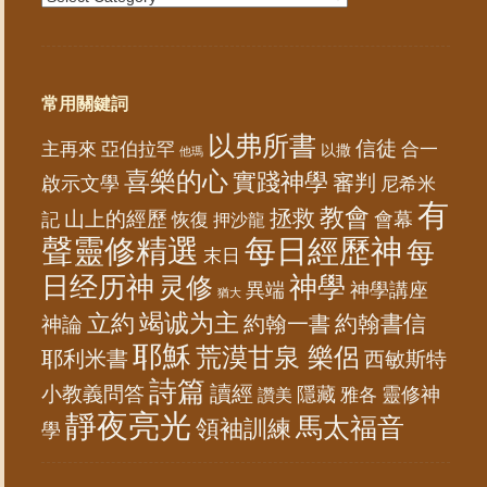
常用關鍵詞
以弗所書
信徒
亞伯拉罕
主再來
合一
以撒
他瑪
喜樂的心
實踐神學
審判
啟示文學
尼希米
有
教會
拯救
山上的經歷
會幕
記
恢復
押沙龍
聲靈修精選
每日經歷神
每
末日
日经历神
神學
灵修
異端
神學講座
猶大
竭诚为主
立約
約翰書信
神論
約翰一書
耶穌
荒漠甘泉 樂侶
耶利米書
西敏斯特
詩篇
讀經
小教義問答
隱藏
靈修神
雅各
讚美
靜夜亮光
馬太福音
領袖訓練
學